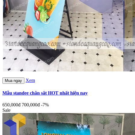
Xem
Mua ngay
Mẫu standee chân sắt HOT nhất hiện nay
650,000đ
700,000đ
-7%
Sale