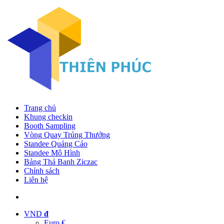
Trang chủ
Khung checkin
Booth Sampling
Vòng Quay Trúng Thưởng
Standee Quảng Cáo
Standee Mô Hình
Bảng Thả Banh Ziczac
Chính sách
Liên hệ
VND
đ
Euro €