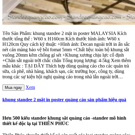
Tên Sản Phẩm: khung standee 2 mặt in poster MALAYSIA Kích
thước tổng thể : W60 x H160cm Kích thước hình ảnh: W60 x
H120cm Quy cách kỹ thuật: +Hình ảnh: Decan ngoài trời in ấn sắc
nét cán màng bảo vệ bồi fomat 5mm +Chất liệu: toàn bộ khung sắt
vuông 20mm kẽm chống gỉ sét +Khung xương chịu lực cố định
+Chân sắt ngoài trời chắc chắn Tổng trọng lượng: 4-5kg Xem thêm
mẫu khác : TẠI ĐÂY Thích hợp dùng quảng cáo cho các quán trà
sữa, cà phê, nhà hàng, khách sạn, các trường học, công ty, dùng
trong các sự kiện hội nghị quảng cáo trong nhà lẫn ngoài trời…
Xem
Mua ngay
khung standee 2 mặt in poster quảng cáo sản phẩm hiệu quả
Hơn 500 kiểu standee khung sắt quảng cáo -standee mô hình
thiết kế độc lạ tại THIÊN PHÚC