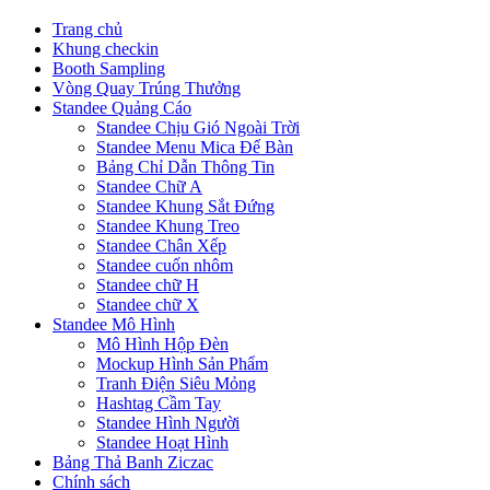
Trang chủ
Khung checkin
Booth Sampling
Vòng Quay Trúng Thưởng
Standee Quảng Cáo
Standee Chịu Gió Ngoài Trời
Standee Menu Mica Để Bàn
Bảng Chỉ Dẫn Thông Tin
Standee Chữ A
Standee Khung Sắt Đứng
Standee Khung Treo
Standee Chân Xếp
Standee cuốn nhôm
Standee chữ H
Standee chữ X
Standee Mô Hình
Mô Hình Hộp Đèn
Mockup Hình Sản Phẩm
Tranh Điện Siêu Mỏng
Hashtag Cầm Tay
Standee Hình Người
Standee Hoạt Hình
Bảng Thả Banh Ziczac
Chính sách