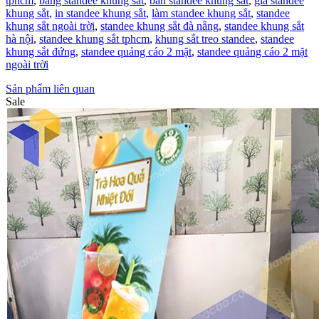
tphcm
,
bảng standee khung sắt
,
bán standee khung sắt
,
giá standee
khung sắt
,
in standee khung sắt
,
làm standee khung sắt
,
standee
khung sắt ngoài trời
,
standee khung sắt đà nẵng
,
standee khung sắt
hà nội
,
standee khung sắt tphcm
,
khung sắt treo standee
,
standee
khung sắt đứng
,
standee quảng cáo 2 mặt
,
standee quảng cáo 2 mặt
ngoài trời
Sản phẩm liên quan
Sale