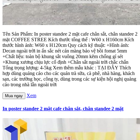
Tên Sản Phẩm: In poster standee 2 mặt cafe chân sắt, chân standee 2
mặt COFFEE STREE Kích thước tổng thể : W60 x H160cm Kích
thước hình ảnh: W60 x H120cm Quy cách kỹ thuật: +Hình ảnh:
Decan ngoài trời in ấn sắc nét cán màng bảo vệ bồi fomat 5mm
+Chất liệu: toàn bộ khung sắt vuông 20mm kẽm chống gỉ sét
+Khung xương chịu lực cố định +Chân sắt ngoài trời chắc chắn
Tổng trọng lượng: 4-5kg Xem thêm mẫu khác : TẠI ĐÂY Thích
hợp dùng quảng cáo cho các quán trà sữa, cà phê, nhà hàng, khách
sạn, các trường học, công ty, dùng trong các sự kiện hội nghị quảng
cáo trong nhà lẫn ngoài trời
Xem
Mua ngay
In poster standee 2 mặt cafe chân sắt, chân standee 2 mặt