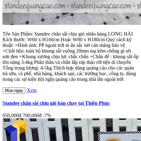
Tên Sản Phẩm: Standee chân sắt chịu gió nhãn hàng LONG HẢI
Kích thước: W60 x H160cm Hoặc W80 x H180cm Quy cách kỹ
thuật: +Hình ảnh: PP ngoài trời in ấn sắc nét cán màng bảo vệ
+Chất liệu: toàn bộ khung sắt vuông 20mm mạ kẽm chống gỉ sét
sơn đen +Khung xương chịu lực chắc chắn +Chân đế : khung sắt ốp
tôn nặng 3-4kg Phần thân và chân lắp ráp tháo rời tiện di chuyển
Tổng trọng lượng: 4-5kg Thích hợp dùng quảng cáo cho các quán
trà sữa, cà phê, nhà hàng, khách sạn, các trường học, công ty, dùng
trong các sự kiện hội nghị quảng cáo trong nhà lẫn ngoài trời
Xem
Mua ngay
Standee chân sắt chịu gió bán chạy tại Thiên Phúc
650,000đ
700,000đ
-7%