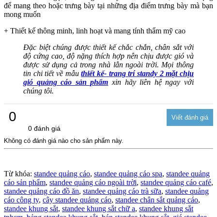
để mang theo hoặc trưng bày tại những địa điểm trưng bày mà bạn
mong muốn
+ Thiết kế thông minh, linh hoạt và mang tính thẩm mỹ cao
Đặc biệt chúng được thiết kế chắc chắn, chân sắt với
độ cứng cao, độ nặng thích hợp nên chịu được gió và
được sử dụng cả trong nhà lẫn ngoài trời. Mọi thông
tin chi tiết về mẫu
thiết kế- trang trí standy 2 mặt chịu
gió quảng cáo sản phẩm
xin hãy liên hệ ngay với
chúng tôi.
0
0 đánh giá
Không có đánh giá nào cho sản phẩm này.
Từ khóa:
standee quảng cáo
,
standee quảng cáo spa
,
standee quảng
cáo sản phẩm
,
standee quảng cáo ngoài trời
,
standee quảng cáo café
,
standee quảng cáo đồ ăn
,
standee quảng cáo trà sữa
,
standee quảng
cáo công ty
,
cây standee quảng cáo
,
standee chân sắt quảng cáo
,
standee khung sắt
,
standee khung sắt chữ a
,
standee khung sắt