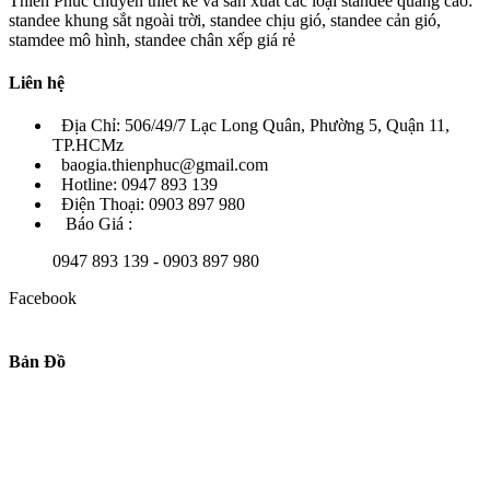
Thiên Phúc chuyên thiết kế và sản xuất các loại standee quảng cáo:
standee khung sắt ngoài trời, standee chịu gió, standee cản gió,
stamdee mô hình, standee chân xếp giá rẻ
Liên hệ
Địa Chỉ: 506/49/7 Lạc Long Quân, Phường 5, Quận 11,
TP.HCMz
baogia.thienphuc@gmail.com
Hotline: 0947 893 139
Điện Thoại: 0903 897 980
Báo Giá :
0947 893 139 - 0903 897 980
Facebook
Bản Đồ