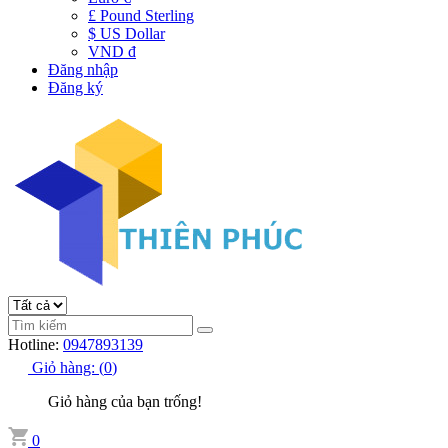
£ Pound Sterling
$ US Dollar
VND đ
Đăng nhập
Đăng ký
Hotline:
0947893139
Giỏ hàng:
(
0
)
Giỏ hàng của bạn trống!
0