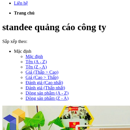
Liên hệ
Trang chủ
standee quảng cáo công ty
Sắp xếp theo:
Mặc định
Mặc định
Tên (A - Z)
Tên (Z - A)
Giá (Thấp > Cao)
Giá (Cao > Thấp)
Đánh giá (Cao nhất)
Đánh giá (Thấp nhất)
Dòng sản phẩm (A - Z)
Dòng sản phẩm (Z - A)