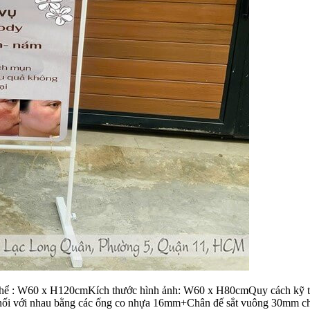
thể : W60 x H120cmKích thước hình ảnh: W60 x H80cmQuy cách kỹ thu
c nối với nhau bằng các ống co nhựa 16mm+Chân đế sắt vuông 30mm ch