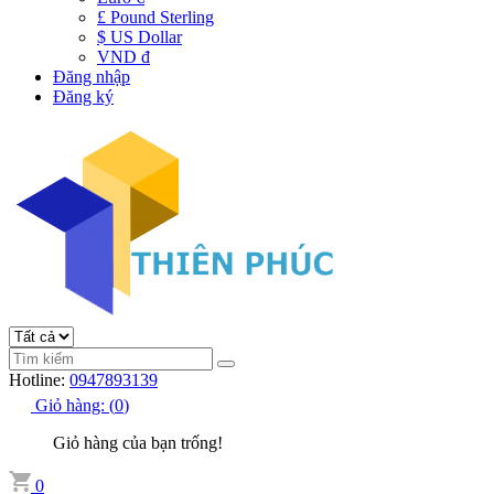
£ Pound Sterling
$ US Dollar
VND đ
Đăng nhập
Đăng ký
Hotline:
0947893139
Giỏ hàng:
(
0
)
Giỏ hàng của bạn trống!
0