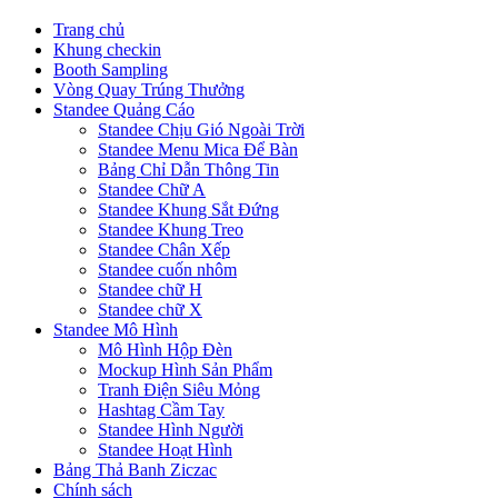
Trang chủ
Khung checkin
Booth Sampling
Vòng Quay Trúng Thưởng
Standee Quảng Cáo
Standee Chịu Gió Ngoài Trời
Standee Menu Mica Để Bàn
Bảng Chỉ Dẫn Thông Tin
Standee Chữ A
Standee Khung Sắt Đứng
Standee Khung Treo
Standee Chân Xếp
Standee cuốn nhôm
Standee chữ H
Standee chữ X
Standee Mô Hình
Mô Hình Hộp Đèn
Mockup Hình Sản Phẩm
Tranh Điện Siêu Mỏng
Hashtag Cầm Tay
Standee Hình Người
Standee Hoạt Hình
Bảng Thả Banh Ziczac
Chính sách