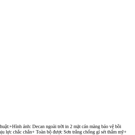
ật:+Hình ảnh: Decan ngoài trời in 2 mặt cán màng bảo vệ bồi
ịu lực chắc chắn+ Toàn bộ được Sơn trắng chống gỉ sét thẩm mỹ+