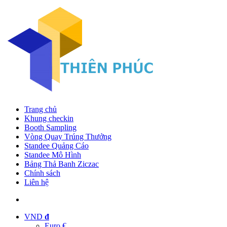
Trang chủ
Khung checkin
Booth Sampling
Vòng Quay Trúng Thưởng
Standee Quảng Cáo
Standee Mô Hình
Bảng Thả Banh Ziczac
Chính sách
Liên hệ
VND
đ
Euro €