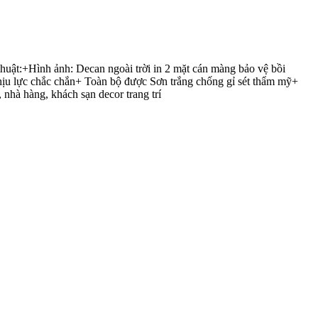
ật:+Hình ảnh: Decan ngoài trời in 2 mặt cán màng bảo vệ bồi
ịu lực chắc chắn+ Toàn bộ được Sơn trắng chống gỉ sét thẩm mỹ+
 nhà hàng, khách sạn decor trang trí