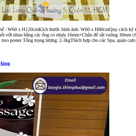
thể : W60 x H120cmKích thước hình ảnh: W60 x H80cmQuy cách kỹ thu
c nối với nhau bằng các ống co nhựa 16mm+Chân đế sắt vuông 30mm ch
 treo poster Tổng trọng lượng: 2-3kgThích hợp cho các Spa, quán cafe,
 Hàng