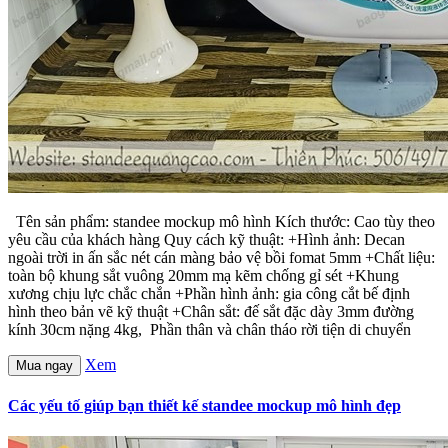
Tên sản phẩm: standee mockup mô hình Kích thước: Cao tùy theo
yêu cầu của khách hàng Quy cách kỹ thuật: +Hình ảnh: Decan
ngoài trời in ấn sắc nét cán màng bảo vệ bồi fomat 5mm +Chất liệu:
toàn bộ khung sắt vuông 20mm mạ kẽm chống gỉ sét +Khung
xương chịu lực chắc chắn +Phần hình ảnh: gia công cắt bế định
hình theo bản vẽ kỹ thuật +Chân sắt: đế sắt đặc dày 3mm đường
kính 30cm nặng 4kg, Phần thân và chân tháo rời tiện di chuyển
Xem
Mua ngay
Các yếu tố giúp bạn thiết kế standee mockup mô hình đẹp