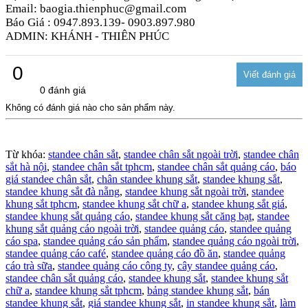
Email: baogia.thienphuc@gmail.com
Báo Giá : 0947.893.139- 0903.897.980
ADMIN: KHÁNH - THIÊN PHÚC
0
0 đánh giá
Không có đánh giá nào cho sản phẩm này.
Từ khóa:
standee chân sắt
,
standee chân sắt ngoài trời
,
standee chân
sắt hà nội
,
standee chân sắt tphcm
,
standee chân sắt quảng cáo
,
báo
giá standee chân sắt
,
chân standee khung sắt
,
standee khung sắt
,
standee khung sắt đà nẵng
,
standee khung sắt ngoài trời
,
standee
khung sắt tphcm
,
standee khung sắt chữ a
,
standee khung sắt giá
,
standee khung sắt quảng cáo
,
standee khung sắt căng bạt
,
standee
khung sắt quảng cáo ngoài trời
,
standee quảng cáo
,
standee quảng
cáo spa
,
standee quảng cáo sản phẩm
,
standee quảng cáo ngoài trời
,
standee quảng cáo café
,
standee quảng cáo đồ ăn
,
standee quảng
cáo trà sữa
,
standee quảng cáo công ty
,
cây standee quảng cáo
,
standee chân sắt quảng cáo
,
standee khung sắt
,
standee khung sắt
chữ a
,
standee khung sắt tphcm
,
bảng standee khung sắt
,
bán
standee khung sắt
,
giá standee khung sắt
,
in standee khung sắt
,
làm