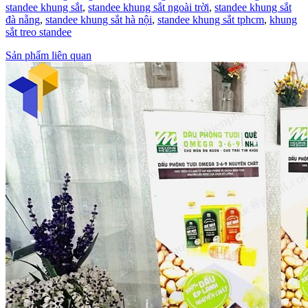
standee khung sắt
,
standee khung sắt ngoài trời
,
standee khung sắt
đà nẵng
,
standee khung sắt hà nội
,
standee khung sắt tphcm
,
khung
sắt treo standee
Sản phẩm liên quan