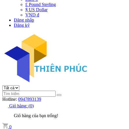
£ Pound Sterling
$ US Dollar
VND đ
Đăng nhập
Đăng ký
Hotline:
0947893139
Giỏ hàng:
(
0
)
Giỏ hàng của bạn trống!
0