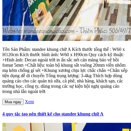
Tên Sản Phẩm: standee khung chữ A Kích thước tổng thể : W60 x
H120cm Kích thước hình ảnh: W60 x H90cm Quy cách kỹ thuật:
+Hình ảnh: Decan ngoài trời in ấn sắc nét cán màng bảo vệ bồi
fomat 5mm +Chất liệu: toàn bộ khung sắt vuông 20mm viền nhôm
mạ kẽm chống gỉ sét +Khung xương chịu lực chắc chắn +Chân xếp
tiện dụng dễ di chuyển Tổng trọng lượng: 3-4kg Thích hợp dùng
quảng cáo cho các quán trà sữa, cà phê, nhà hàng, khách sạn, các
trường học, công ty, dùng trong các sự kiện hội nghị quảng cáo
trong nhà lẫn ngoài trời
Xem
Mua ngay
4 quy tắc tạo nên thiết kế cho standee khung chữ A