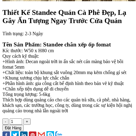
Thiết Kế Standee Quán Cà Phê Đẹp, Lạ
Gây Ấn Tượng Ngay Trước Cửa Quán
Tình trạng:
2-3 Ngày
Tên Sản Phẩm: Standee chân xếp ốp fomat
Kíc thước: W50 x H80 cm
Quy cách kỹ thuật:
+Hình ảnh: Decan ngoài trời in ấn sắc nét cán màng bảo vệ bồi
fomat 5mm
+Chất liệu: toàn bộ khung sắt vuông 20mm mạ kẽm chống gỉ sét
+Khung xương chịu lực chắc chắn
+Phần hình ảnh: gia công cắt bế định hình theo bản vẽ kỹ thuật
+Chân xếp tiện dụng dễ di chuyển
Tổng trọng lượng: 5-6kg
Thích hợp dùng quảng cáo cho các quán trà sữa, cà phê, nhà hàng,
khách sạn, các trường học, công ty, dùng trong các sự kiện hội nghị
quảng cáo trong nhà lẫn ngoài trời
-
+
Đặt Hàng