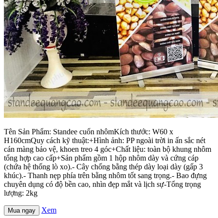
Tên Sản Phẩm: Standee cuốn nhômKích thước: W60 x
H160cmQuy cách kỹ thuật:+Hình ảnh: PP ngoài trời in ấn sắc nét
cán màng bảo vệ, khoen treo 4 góc+Chất liệu: toàn bộ khung nhôm
tổng hợp cao cấp+Sản phẩm gồm 1 hộp nhôm dày và cứng cáp
(chứa hệ thống lò xo).- Cây chống bằng thép dày loại dày (gấp 3
khúc).- Thanh nẹp phía trên bằng nhôm tốt sang trọng.- Bao đựng
chuyên dụng có độ bền cao, nhìn đẹp mắt và lịch sự-Tổng trọng
lượng: 2kg
Xem
Mua ngay