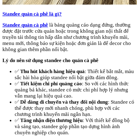
Standee quán cà phê là gì?
Standee quán cà phê
là bảng quảng cáo dạng đứng, thường
được đặt trước cửa quán hoặc trong không gian nội thất để
truyền tải thông tin hấp dẫn như chương trình khuyến mãi,
menu mới, thông báo sự kiện hoặc đơn giản là để decor cho
không gian thêm phần nổi bật.
Lý do nên sử dụng standee cho quán cà phê
✅
Thu hút khách hàng hiệu quả
: Thiết kế bắt mắt, màu
sắc hài hòa giúp standee nổi bật giữa đám đông.
✅
Tiết kiệm chi phí quảng cáo
: So với các hình thức
quảng bá khác, standee có mức chi phí hợp lý nhưng
vẫn mang lại hiệu quả cao.
✅
Dễ dàng di chuyển và thay đổi nội dung
: Standee có
thể được thay mới nhanh chóng, phù hợp với các
chương trình khuyến mãi ngắn hạn.
✅
Tăng nhận diện thương hiệu
: Với thiết kế đồng bộ
và sáng tạo, standee góp phần tạo dựng hình ảnh
chuyên nghiệp cho quán.