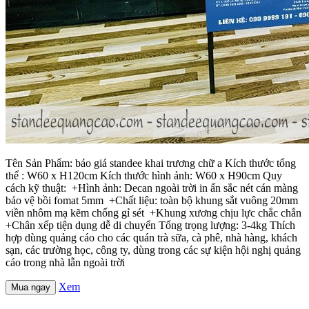
Tên Sản Phẩm: báo giá standee khai trương chữ a Kích thước tổng
thể : W60 x H120cm Kích thước hình ảnh: W60 x H90cm Quy
cách kỹ thuật: +Hình ảnh: Decan ngoài trời in ấn sắc nét cán màng
bảo vệ bồi fomat 5mm +Chất liệu: toàn bộ khung sắt vuông 20mm
viền nhôm mạ kẽm chống gỉ sét +Khung xương chịu lực chắc chắn
+Chân xếp tiện dụng dễ di chuyển Tổng trọng lượng: 3-4kg Thích
hợp dùng quảng cáo cho các quán trà sữa, cà phê, nhà hàng, khách
sạn, các trường học, công ty, dùng trong các sự kiện hội nghị quảng
cáo trong nhà lẫn ngoài trời
Xem
Mua ngay