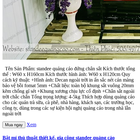
Tên Sản Phẩm: standee quảng cáo đứng chân sắt Kích thước tổng
thể : W60 x H160cm Kích thước hình ảnh: W60 x H120cm Quy
cách kỹ thuật: +Hình ảnh: Decan ngoài trời in ấn sắc nét cán màng
bảo vệ bồi fomat 5mm +Chất liệu: toàn bộ khung sắt vuông 20mm
kẽm chống gỉ sét +Khung xương chịu lực cố định +Chân sắt ngoài
trời chắc chắn Tổng trọng lượng: 4-5kg Thích hợp dùng quảng cáo
cho các quán trà sữa, cà phê, nhà hàng, khách sạn, các trường học,
công ty, dùng trong các sự kiện hội nghị quảng cáo trong nhà lẫn
ngoài trời
Xem
Mua ngay
Bật mí thủ thuật thiết kế, gia công standee quảng cáo