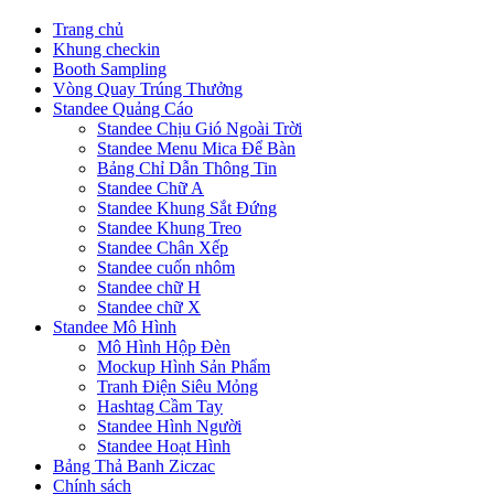
Trang chủ
Khung checkin
Booth Sampling
Vòng Quay Trúng Thưởng
Standee Quảng Cáo
Standee Chịu Gió Ngoài Trời
Standee Menu Mica Để Bàn
Bảng Chỉ Dẫn Thông Tin
Standee Chữ A
Standee Khung Sắt Đứng
Standee Khung Treo
Standee Chân Xếp
Standee cuốn nhôm
Standee chữ H
Standee chữ X
Standee Mô Hình
Mô Hình Hộp Đèn
Mockup Hình Sản Phẩm
Tranh Điện Siêu Mỏng
Hashtag Cầm Tay
Standee Hình Người
Standee Hoạt Hình
Bảng Thả Banh Ziczac
Chính sách