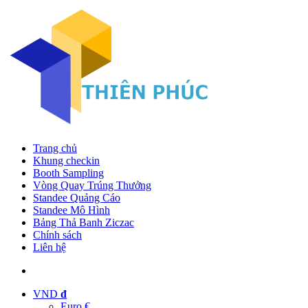
Trang chủ
Khung checkin
Booth Sampling
Vòng Quay Trúng Thưởng
Standee Quảng Cáo
Standee Mô Hình
Bảng Thả Banh Ziczac
Chính sách
Liên hệ
VND
đ
Euro €