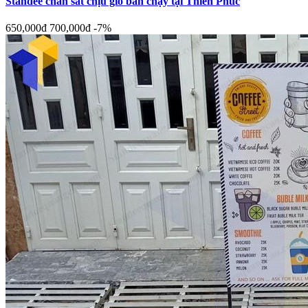
Standee chân sắt chịu gió bán chạy tại Thiên Phúc
650,000đ
700,000đ
-7%