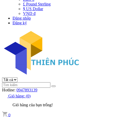
£ Pound Sterling
$ US Dollar
VND đ
Đăng nhập
Đăng ký
Hotline:
0947893139
Giỏ hàng:
(
0
)
Giỏ hàng của bạn trống!
0