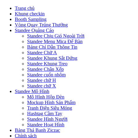
Trang chủ
Khung checkin
Booth Sampling
Vòng Quay Trúng Thưởng
Standee Quảng Cáo
Standee Chịu Gió Ngoài Trời
Standee Menu Mica Để Bàn
Bảng Chỉ Dẫn Thông Tin
Standee Chữ A
Standee Khung Sắt Đứng
Standee Khung Treo
Standee Chân Xếp
Standee cuốn nhôm
Standee chữ H
Standee chữ X
Standee Mô Hình
Mô Hình Hộp Đèn
Mockup Hình Sản Phẩm
Tranh Điện Siêu Mỏng
Hashtag Cầm Tay
Standee Hình Người
Standee Hoạt Hình
Bảng Thả Banh Ziczac
Chính sách