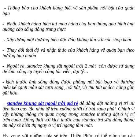
- Thông báo cho khách hàng biết về sản phẩm nổi bật của quán
bạn
- Nhắc khách hàng hiện tại mua hàng của bạn thông qua hình ảnh
quảng cáo sống động trung thực
- Xây dựng một thương hiệu độc đáo không lẫn với các shop khác
- Thay đổi thái độ và nhận thức của khách hàng về quán bạn theo
hướng bạn muốn
- Ngoài ra, standee khung sắt ngoài trời 2 mặt còn được sử dụng
để làm công cụ tuyển cộng tác viên, đại lý…
- kích thước ảnh sống động được phóng nổi bật logo và thương
hiệu kế cạnh màu sắt tươi sang, nổi bật, và thu hút khách hàng gần
gũi hơn.
-
standee khung sắt ngoài trời giá rẻ
dễ dàng đặt những vị trí ưu
tiên theo quy tắc nhìn từ trên xuống dưới từ trái sang phải. Chính vì
vậy những thông tin quan trọng trong standee thường đặt ở vị trí
trên cùng. Đồng thời với kích thước của standee trà sữa dòng thông
tin này sẽ hiển thị ngay ở vị trí ngang tầm mắt.
Hy vọng với những chia sẻ trên, Thiên Phúc có thể giúp cho các