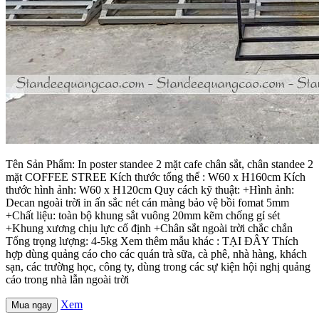
Tên Sản Phẩm: In poster standee 2 mặt cafe chân sắt, chân standee 2
mặt COFFEE STREE Kích thước tổng thể : W60 x H160cm Kích
thước hình ảnh: W60 x H120cm Quy cách kỹ thuật: +Hình ảnh:
Decan ngoài trời in ấn sắc nét cán màng bảo vệ bồi fomat 5mm
+Chất liệu: toàn bộ khung sắt vuông 20mm kẽm chống gỉ sét
+Khung xương chịu lực cố định +Chân sắt ngoài trời chắc chắn
Tổng trọng lượng: 4-5kg Xem thêm mẫu khác : TẠI ĐÂY Thích
hợp dùng quảng cáo cho các quán trà sữa, cà phê, nhà hàng, khách
sạn, các trường học, công ty, dùng trong các sự kiện hội nghị quảng
cáo trong nhà lẫn ngoài trời
Xem
Mua ngay