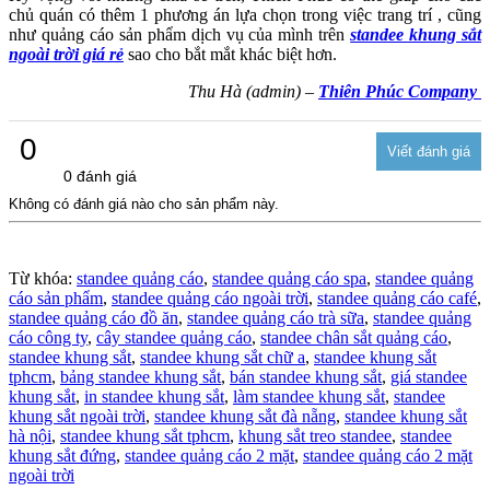
chủ quán có thêm 1 phương án lựa chọn trong việc trang trí , cũng
như quảng cáo sản phẩm dịch vụ của mình trên
standee khung sắt
ngoài trời giá rẻ
sao cho bắt mắt khác biệt hơn.
Thu Hà (admin) –
Thiên Phúc Company
0
0 đánh giá
Không có đánh giá nào cho sản phẩm này.
Từ khóa:
standee quảng cáo
,
standee quảng cáo spa
,
standee quảng
cáo sản phẩm
,
standee quảng cáo ngoài trời
,
standee quảng cáo café
,
standee quảng cáo đồ ăn
,
standee quảng cáo trà sữa
,
standee quảng
cáo công ty
,
cây standee quảng cáo
,
standee chân sắt quảng cáo
,
standee khung sắt
,
standee khung sắt chữ a
,
standee khung sắt
tphcm
,
bảng standee khung sắt
,
bán standee khung sắt
,
giá standee
khung sắt
,
in standee khung sắt
,
làm standee khung sắt
,
standee
khung sắt ngoài trời
,
standee khung sắt đà nẵng
,
standee khung sắt
hà nội
,
standee khung sắt tphcm
,
khung sắt treo standee
,
standee
khung sắt đứng
,
standee quảng cáo 2 mặt
,
standee quảng cáo 2 mặt
ngoài trời