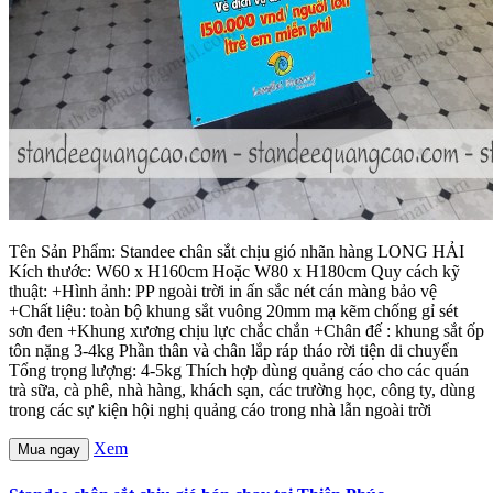
Tên Sản Phẩm: Standee chân sắt chịu gió nhãn hàng LONG HẢI
Kích thước: W60 x H160cm Hoặc W80 x H180cm Quy cách kỹ
thuật: +Hình ảnh: PP ngoài trời in ấn sắc nét cán màng bảo vệ
+Chất liệu: toàn bộ khung sắt vuông 20mm mạ kẽm chống gỉ sét
sơn đen +Khung xương chịu lực chắc chắn +Chân đế : khung sắt ốp
tôn nặng 3-4kg Phần thân và chân lắp ráp tháo rời tiện di chuyển
Tổng trọng lượng: 4-5kg Thích hợp dùng quảng cáo cho các quán
trà sữa, cà phê, nhà hàng, khách sạn, các trường học, công ty, dùng
trong các sự kiện hội nghị quảng cáo trong nhà lẫn ngoài trời
Xem
Mua ngay