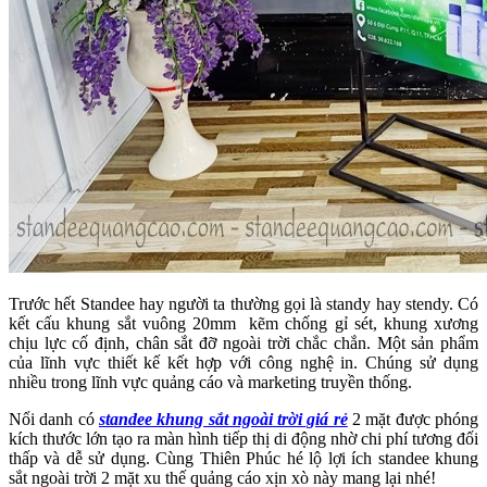
Trước hết Standee hay người ta thường gọi là standy hay stendy. Có
kết cấu khung sắt vuông 20mm kẽm chống gỉ sét, khung xương
chịu lực cố định, chân sắt đỡ ngoài trời chắc chắn. Một sản phẩm
của lĩnh vực thiết kế kết hợp với công nghệ in. Chúng sử dụng
nhiều trong lĩnh vực quảng cáo và marketing truyền thống.
Nổi danh có
standee khung sắt ngoài trời giá rẻ
2 mặt được phóng
kích thước lớn tạo ra màn hình tiếp thị di động nhờ chi phí tương đối
thấp và dễ sử dụng. Cùng Thiên Phúc hé lộ lợi ích standee khung
sắt ngoài trời 2 mặt xu thế quảng cáo xịn xò này mang lại nhé!