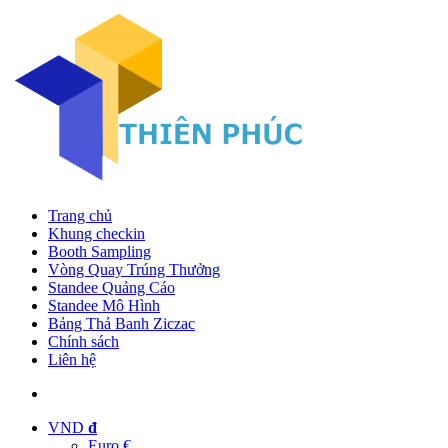
Trang chủ
Khung checkin
Booth Sampling
Vòng Quay Trúng Thưởng
Standee Quảng Cáo
Standee Mô Hình
Bảng Thả Banh Ziczac
Chính sách
Liên hệ
VND
đ
Euro €