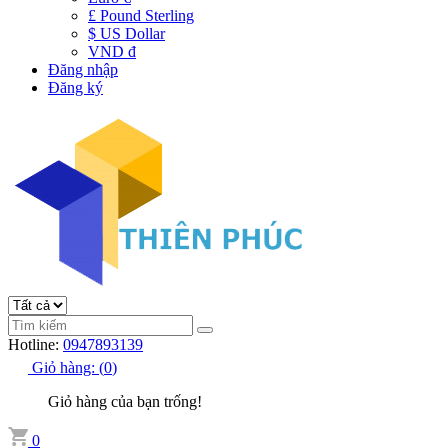
£ Pound Sterling
$ US Dollar
VND đ
Đăng nhập
Đăng ký
Hotline:
0947893139
Giỏ hàng:
(
0
)
Giỏ hàng của bạn trống!
0