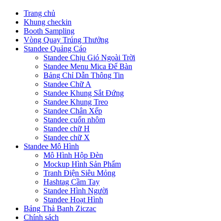
Trang chủ
Khung checkin
Booth Sampling
Vòng Quay Trúng Thưởng
Standee Quảng Cáo
Standee Chịu Gió Ngoài Trời
Standee Menu Mica Để Bàn
Bảng Chỉ Dẫn Thông Tin
Standee Chữ A
Standee Khung Sắt Đứng
Standee Khung Treo
Standee Chân Xếp
Standee cuốn nhôm
Standee chữ H
Standee chữ X
Standee Mô Hình
Mô Hình Hộp Đèn
Mockup Hình Sản Phẩm
Tranh Điện Siêu Mỏng
Hashtag Cầm Tay
Standee Hình Người
Standee Hoạt Hình
Bảng Thả Banh Ziczac
Chính sách