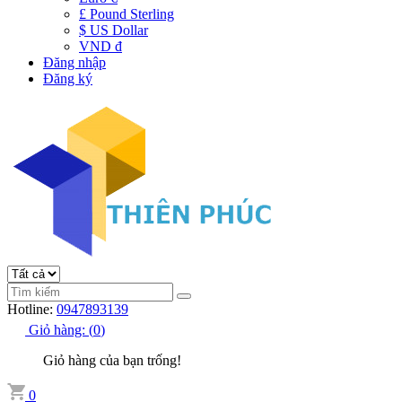
£ Pound Sterling
$ US Dollar
VND đ
Đăng nhập
Đăng ký
Hotline:
0947893139
Giỏ hàng:
(
0
)
Giỏ hàng của bạn trống!
0