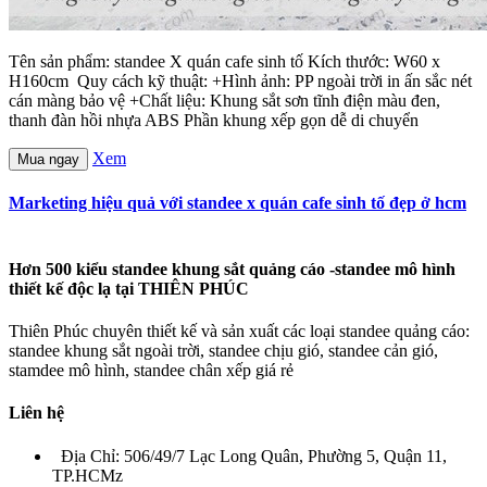
Tên sản phẩm: standee X quán cafe sinh tố Kích thước: W60 x
H160cm Quy cách kỹ thuật: +Hình ảnh: PP ngoài trời in ấn sắc nét
cán màng bảo vệ +Chất liệu: Khung sắt sơn tĩnh điện màu đen,
thanh đàn hồi nhựa ABS Phần khung xếp gọn dễ di chuyển
Xem
Mua ngay
Marketing hiệu quả với standee x quán cafe sinh tố đẹp ở hcm
Hơn 500 kiểu standee khung sắt quảng cáo -standee mô hình
thiết kế độc lạ tại THIÊN PHÚC
Thiên Phúc chuyên thiết kế và sản xuất các loại standee quảng cáo:
standee khung sắt ngoài trời, standee chịu gió, standee cản gió,
stamdee mô hình, standee chân xếp giá rẻ
Liên hệ
Địa Chỉ: 506/49/7 Lạc Long Quân, Phường 5, Quận 11,
TP.HCMz