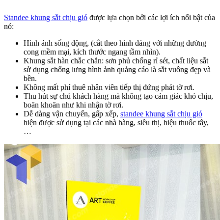
Standee khung sắt chịu gió
được lựa chọn bởi các lợi ích nổi bật của
nó:
Hình ảnh sống động, (cắt theo hình dáng với những đường
cong mềm mại, kích thước ngang tầm nhìn).
Khung sắt hàn chắc chắn: sơn phủ chống rỉ sét, chất liệu sắt
sử dụng chống lưng hình ảnh quảng cáo là sắt vuông đẹp và
bền.
Không mất phí thuê nhân viên tiếp thị đứng phát tờ rơi.
Thu hút sự chú khách hàng mà không tạo cảm giác khó chịu,
boăn khoăn như khi nhận tờ rơi.
Dễ dàng vận chuyển, gấp xếp,
standee khung sắt chịu gió
hiện được sử dụng tại các nhà hàng, siêu thị, hiệu thuốc tây,
…