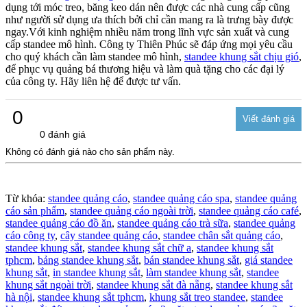
dụng tới móc treo, băng keo dán nên được các nhà cung cấp cũng
như người sử dụng ưa thích bởi chỉ cần mang ra là trưng bày được
ngay.Với kinh nghiệm nhiều năm trong lĩnh vực sản xuất và cung
cấp standee mô hình. Công ty Thiên Phúc sẽ đáp ứng mọi yêu cầu
cho quý khách cần làm standee mô hình,
standee khung sắt chịu gió
,
để phục vụ quảng bá thương hiệu và làm quà tặng cho các đại lý
của công ty. Hãy liên hệ để được tư vấn.
0
0 đánh giá
Không có đánh giá nào cho sản phẩm này.
Từ khóa:
standee quảng cáo
,
standee quảng cáo spa
,
standee quảng
cáo sản phẩm
,
standee quảng cáo ngoài trời
,
standee quảng cáo café
,
standee quảng cáo đồ ăn
,
standee quảng cáo trà sữa
,
standee quảng
cáo công ty
,
cây standee quảng cáo
,
standee chân sắt quảng cáo
,
standee khung sắt
,
standee khung sắt chữ a
,
standee khung sắt
tphcm
,
bảng standee khung sắt
,
bán standee khung sắt
,
giá standee
khung sắt
,
in standee khung sắt
,
làm standee khung sắt
,
standee
khung sắt ngoài trời
,
standee khung sắt đà nẵng
,
standee khung sắt
hà nội
,
standee khung sắt tphcm
,
khung sắt treo standee
,
standee