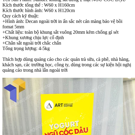
Kích thước tổng thể : W60 x H160cm
Kích thước hình ảnh: W60 x H120cm
Quy cách kỹ thuật:
+Hình ảnh: Decan ngoài trời in ấn sắc nét cán màng bảo vệ bồi
fomat 5mm
+Chất liệu: toàn bộ khung sắt vuông 20mm kẽm chống gỉ sét
+Khung xương chịu lực cố định
+Chân sắt ngoài trời chắc chắn
Tổng trọng lượng: 4-5kg
Thích hợp dùng quảng cáo cho các quán trà sữa, cà phê, nhà hàng,
khách sạn, các trường học, công ty, dùng trong các sự kiện hội nghị
quảng cáo trong nhà lẫn ngoài trời