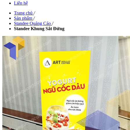
Liên hệ
Trang chủ
/
Sản phẩm
/
Standee Quảng Cáo
/
Standee Khung Sắt Đứng