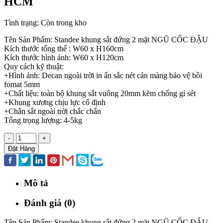
HCM
Tình trạng:
Còn trong kho
Tên Sản Phẩm: Standee khung sắt đứng 2 mặt NGŨ CỐC ĐẬU
Kích thước tổng thể : W60 x H160cm
Kích thước hình ảnh: W60 x H120cm
Quy cách kỹ thuật:
+Hình ảnh: Decan ngoài trời in ấn sắc nét cán màng bảo vệ bồi
fomat 5mm
+Chất liệu: toàn bộ khung sắt vuông 20mm kẽm chống gỉ sét
+Khung xương chịu lực cố định
+Chân sắt ngoài trời chắc chắn
Tổng trọng lượng: 4-5kg
-
+
Đặt Hàng
Mô tả
Đánh giá (0)
Tên Sản Phẩm: Standee khung sắt đứng 2 mặt NGŨ CỐC ĐẬU