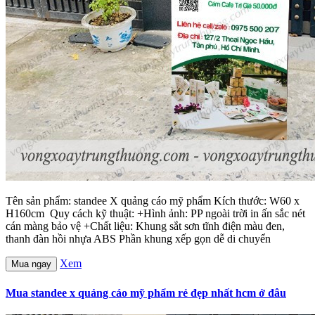
Tên sản phẩm: standee X quảng cáo mỹ phẩm Kích thước: W60 x
H160cm Quy cách kỹ thuật: +Hình ảnh: PP ngoài trời in ấn sắc nét
cán màng bảo vệ +Chất liệu: Khung sắt sơn tĩnh điện màu đen,
thanh đàn hồi nhựa ABS Phần khung xếp gọn dễ di chuyển
Xem
Mua ngay
Mua standee x quảng cáo mỹ phẩm rẻ đẹp nhất hcm ở đâu