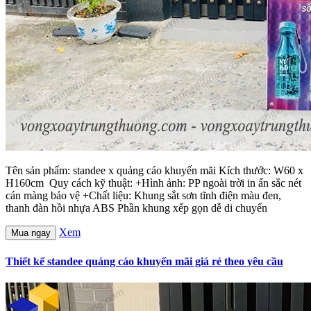
Tên sản phẩm: standee x quảng cáo khuyến mãi Kích thước: W60 x
H160cm Quy cách kỹ thuật: +Hình ảnh: PP ngoài trời in ấn sắc nét
cán màng bảo vệ +Chất liệu: Khung sắt sơn tĩnh điện màu đen,
thanh đàn hồi nhựa ABS Phần khung xếp gọn dễ di chuyển
Xem
Mua ngay
Thiết kế standee quảng cáo khuyến mãi giá rẻ theo yêu cầu