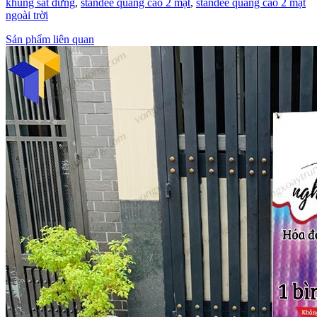
khung sắt đứng
,
standee quảng cáo 2 mặt
,
standee quảng cáo 2 mặt
ngoài trời
Sản phẩm liên quan