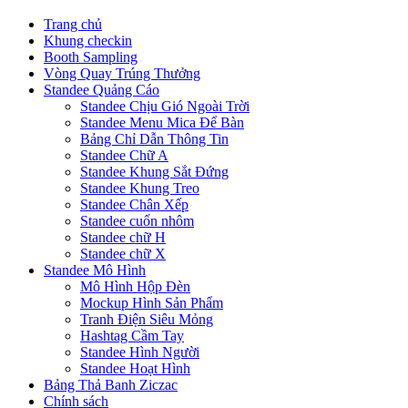
Trang chủ
Khung checkin
Booth Sampling
Vòng Quay Trúng Thưởng
Standee Quảng Cáo
Standee Chịu Gió Ngoài Trời
Standee Menu Mica Để Bàn
Bảng Chỉ Dẫn Thông Tin
Standee Chữ A
Standee Khung Sắt Đứng
Standee Khung Treo
Standee Chân Xếp
Standee cuốn nhôm
Standee chữ H
Standee chữ X
Standee Mô Hình
Mô Hình Hộp Đèn
Mockup Hình Sản Phẩm
Tranh Điện Siêu Mỏng
Hashtag Cầm Tay
Standee Hình Người
Standee Hoạt Hình
Bảng Thả Banh Ziczac
Chính sách