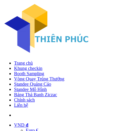
Trang chủ
Khung checkin
Booth Sampling
Vòng Quay Trúng Thưởng
Standee Quảng Cáo
Standee Mô Hình
Bảng Thả Banh Ziczac
Chính sách
Liên hệ
VND
đ
Euro €