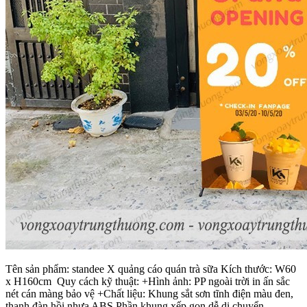
Tên sản phẩm: standee X quảng cáo quán trà sữa Kích thước: W60
x H160cm Quy cách kỹ thuật: +Hình ảnh: PP ngoài trời in ấn sắc
nét cán màng bảo vệ +Chất liệu: Khung sắt sơn tĩnh điện màu đen,
thanh đàn hồi nhựa ABS Phần khung xếp gọn dễ di chuyển