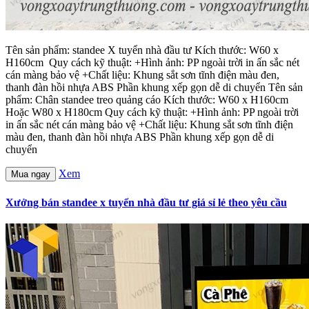
Tên sản phẩm: standee X tuyển nhà đầu tư Kích thước: W60 x
H160cm Quy cách kỹ thuật: +Hình ảnh: PP ngoài trời in ấn sắc nét
cán màng bảo vệ +Chất liệu: Khung sắt sơn tĩnh điện màu đen,
thanh đàn hồi nhựa ABS Phần khung xếp gọn dễ di chuyển Tên sản
phẩm: Chân standee treo quảng cáo Kích thước: W60 x H160cm
Hoặc W80 x H180cm Quy cách kỹ thuật: +Hình ảnh: PP ngoài trời
in ấn sắc nét cán màng bảo vệ +Chất liệu: Khung sắt sơn tĩnh điện
màu đen, thanh đàn hồi nhựa ABS Phần khung xếp gọn dễ di
chuyển
Xem
Mua ngay
Xưởng bán standee x tuyển nhà đầu tư giá sỉ lẻ theo yêu cầu