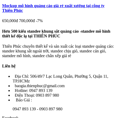
Mockup mô hình quảng cáo giá rẻ xuất xưởng tại công ty
Thiên Phúc
650,000đ
700,000đ
-7%
Hơn 500 kiểu standee khung sắt quảng cáo -standee mô hình
thiết kế độc lạ tại THIÊN PHÚC
Thiên Phúc chuyên thiết kế và sản xuất các loại standee quảng cáo:
standee khung sắt ngoài trời, standee chịu gió, standee cản gió,
stamdee mô hình, standee chân xếp giá rẻ
Liên hệ
Địa Chỉ: 506/49/7 Lạc Long Quân, Phường 5, Quận 11,
TP.HCMz
baogia.thienphuc@gmail.com
Hotline: 0947 893 139
Điện Thoại: 0903 897 980
Báo Giá :
0947 893 139 - 0903 897 980
Facebook