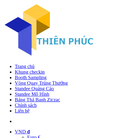
Trang chủ
Khung checkin
Booth Sampling
Vòng Quay Trúng Thưởng
Standee Quảng Cáo
Standee Mô Hình
Bảng Thả Banh Ziczac
Chính sách
Liên hệ
VND
đ
Euro €