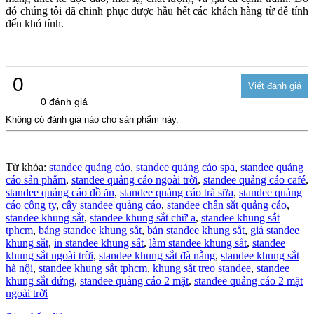
đó chúng tôi đã chinh phục được hầu hết các khách hàng từ dễ tính
đến khó tính.
0
0 đánh giá
Không có đánh giá nào cho sản phẩm này.
Từ khóa:
standee quảng cáo
,
standee quảng cáo spa
,
standee quảng
cáo sản phẩm
,
standee quảng cáo ngoài trời
,
standee quảng cáo café
,
standee quảng cáo đồ ăn
,
standee quảng cáo trà sữa
,
standee quảng
cáo công ty
,
cây standee quảng cáo
,
standee chân sắt quảng cáo
,
standee khung sắt
,
standee khung sắt chữ a
,
standee khung sắt
tphcm
,
bảng standee khung sắt
,
bán standee khung sắt
,
giá standee
khung sắt
,
in standee khung sắt
,
làm standee khung sắt
,
standee
khung sắt ngoài trời
,
standee khung sắt đà nẵng
,
standee khung sắt
hà nội
,
standee khung sắt tphcm
,
khung sắt treo standee
,
standee
khung sắt đứng
,
standee quảng cáo 2 mặt
,
standee quảng cáo 2 mặt
ngoài trời