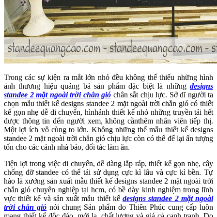
Trong các sự kiện ra mắt lớn nhỏ đều không thể thiếu những hình
ảnh thương hiệu quảng bá sản phẩm đặc biệt là những
designs
standee 2 mặt ngoài trời chắn gió
chân sắt chịu lực. Sở dĩ người ta
chọn mẫu thiết kế designs standee 2 mặt ngoài trời chắn gió có thiết
kế gọn nhẹ dễ di chuyển, hìnhảnh thiết kế nhỏ những truyền tải hết
được thông tin đến người xem, không cầnthêm nhân viên tiếp thị.
Một lợi ích vô cùng to lớn. Không những thế mẫu thiết kế designs
standee 2 mặt ngoài trời chắn gió chịu lực còn có thể để lại ấn tượng
tốn cho các cánh nhà báo, đối tác làm ăn.
Tiện lợi trong việc di chuyển, dễ dàng lắp ráp, thiết kế gọn nhẹ, cây
chống đỡ standee có thể tái sử dụng cực kì lâu và cực kì bền. Tự
hào là xưởng sản xuất mẫu thiết kế designs standee 2 mặt ngoài trời
chắn gió chuyên nghiệp tại hcm, có bề dày kinh nghiệm trong lĩnh
vực thiết kế và sản xuất mẫu thiết kế
designs standee 2 mặt ngoài
trời chắn gió
nói chung Sản phẩm do Thiên Phúc cung cấp luôn
mang thiết kế độc đáo, mới lạ, chất lượng và giá cả cạnh tranh. Do