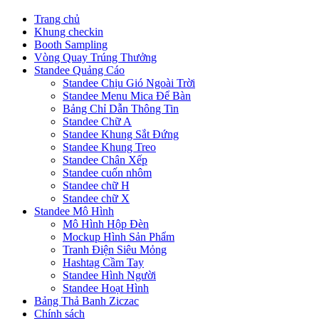
Trang chủ
Khung checkin
Booth Sampling
Vòng Quay Trúng Thưởng
Standee Quảng Cáo
Standee Chịu Gió Ngoài Trời
Standee Menu Mica Để Bàn
Bảng Chỉ Dẫn Thông Tin
Standee Chữ A
Standee Khung Sắt Đứng
Standee Khung Treo
Standee Chân Xếp
Standee cuốn nhôm
Standee chữ H
Standee chữ X
Standee Mô Hình
Mô Hình Hộp Đèn
Mockup Hình Sản Phẩm
Tranh Điện Siêu Mỏng
Hashtag Cầm Tay
Standee Hình Người
Standee Hoạt Hình
Bảng Thả Banh Ziczac
Chính sách