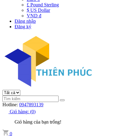
£ Pound Sterling
$ US Dollar
VND đ
Đăng nhập
Đăng ký
Hotline:
0947893139
Giỏ hàng:
(
0
)
Giỏ hàng của bạn trống!
0