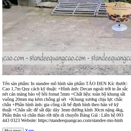
Tên sản phẩm: In standee mô hình sản phẩm TÁO ĐEN Kíc thước:
Cao 1,7m Quy cách kỹ thuật: +Hình ảnh: Decan ngoài trời in ấn sắc
nét cán màng bảo vệ bồi fomat 5mm +Chất liệu: toàn bộ khung sắt
vuông 20mm mạ kẽm chống gỉ sét +Khung xương chịu lực chắc
chắn +Phần hình ảnh: gia công cắt bế định hình theo bản vẽ kỹ
thuật +Chân sắt: đế sắt đặc dày 3mm đường kính 30cm nặng 4kg,
Phần thân và chân tháo rời tiện di chuyển Bảng Giá : Liên hệ 093
443 0323 Website: https://standeequangcao.com/standee-mo-hinh
Xem
Mua ngay