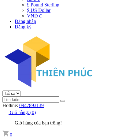
£ Pound Sterling
$ US Dollar
VND đ
Đăng nhập
Đăng ký
Hotline:
0947893139
Giỏ hàng:
(
0
)
Giỏ hàng của bạn trống!
0