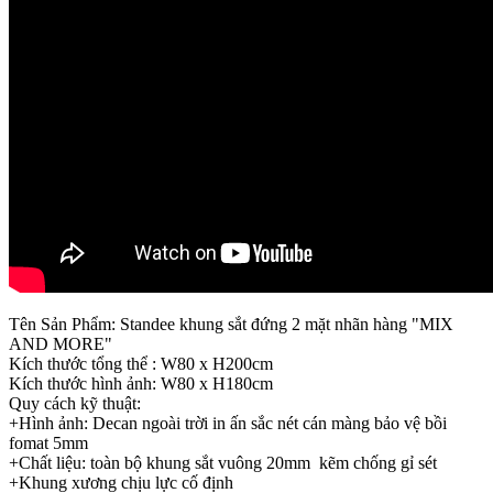
Tên Sản Phẩm: Standee khung sắt đứng 2 mặt nhãn hàng "MIX
AND MORE"
Kích thước tổng thể : W80 x H200cm
Kích thước hình ảnh: W80 x H180cm
Quy cách kỹ thuật:
+Hình ảnh: Decan ngoài trời in ấn sắc nét cán màng bảo vệ bồi
fomat 5mm
+Chất liệu: toàn bộ khung sắt vuông 20mm kẽm chống gỉ sét
+Khung xương chịu lực cố định