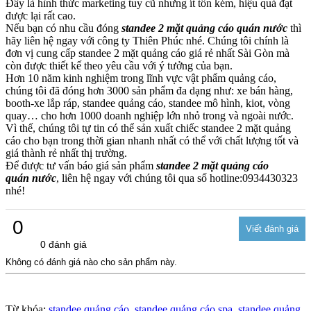
Đây là hình thức marketing tuy cũ nhưng ít tốn kém, hiệu quả đạt
được lại rất cao.
Nếu bạn có nhu cầu đóng
standee 2 mặt quảng cáo quán nước
thì
hãy liên hệ ngay với công ty Thiên Phúc nhé. Chúng tôi chính là
đơn vị cung cấp standee 2 mặt quảng cáo giá rẻ nhất Sài Gòn mà
còn được thiết kế theo yêu cầu với ý tưởng của bạn.
Hơn 10 năm kinh nghiệm trong lĩnh vực vật phẩm quảng cáo,
chúng tôi đã đóng hơn 3000 sản phẩm đa dạng như: xe bán hàng,
booth-xe lắp ráp, standee quảng cáo, standee mô hình, kiot, vòng
quay… cho hơn 1000 doanh nghiệp lớn nhỏ trong và ngoài nước.
Vì thế, chúng tôi tự tin có thể sản xuất chiếc standee 2 mặt quảng
cáo cho bạn trong thời gian nhanh nhất có thể với chất lượng tốt và
giá thành rẻ nhất thị trường.
Để được tư vấn báo giá sản phẩm
standee 2 mặt quảng cáo
quán nước
, liên hệ ngay với chúng tôi qua số hotline:0934430323
nhé!
0
0 đánh giá
Không có đánh giá nào cho sản phẩm này.
Từ khóa:
standee quảng cáo
,
standee quảng cáo spa
,
standee quảng