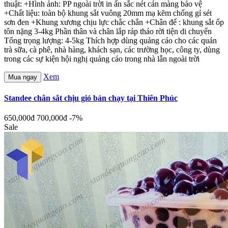
thuật: +Hình ảnh: PP ngoài trời in ấn sắc nét cán màng bảo vệ
+Chất liệu: toàn bộ khung sắt vuông 20mm mạ kẽm chống gỉ sét
sơn đen +Khung xương chịu lực chắc chắn +Chân đế : khung sắt ốp
tôn nặng 3-4kg Phần thân và chân lắp ráp tháo rời tiện di chuyển
Tổng trọng lượng: 4-5kg Thích hợp dùng quảng cáo cho các quán
trà sữa, cà phê, nhà hàng, khách sạn, các trường học, công ty, dùng
trong các sự kiện hội nghị quảng cáo trong nhà lẫn ngoài trời
Xem
Mua ngay
Standee chân sắt chịu gió bán chạy tại Thiên Phúc
650,000đ
700,000đ
-7%
Sale