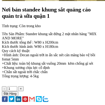
Nơi bán standee khung sắt quảng cáo
quán trà sữa quận 1
Tình trạng:
Còn trong kho
Tên Sản Phẩm: Standee khung sắt đứng 2 mặt nhãn hàng "MIX
AND MORE"
Kích thước tổng thể : W80 x H200cm
Kích thước hình ảnh: W80 x H180cm
Quy cách kỹ thuật:
+Hình ảnh: Decan ngoài trời in ấn sắc nét cán màng bảo vệ bồi
fomat 5mm
+Chất liệu: toàn bộ khung sắt vuông 20mm kẽm chống gỉ sét
+Khung xương chịu lực cố định
+Chân sắt ngoài trời chắc chắn
Tổng trọng lượng: 4-5kg
-
+
Đặt Hàng