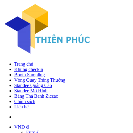
Trang chủ
Khung checkin
Booth Sampling
Vòng Quay Trúng Thưởng
Standee Quảng Cáo
Standee Mô Hình
Bảng Thả Banh Ziczac
Chính sách
Liên hệ
VND
đ
Euro €