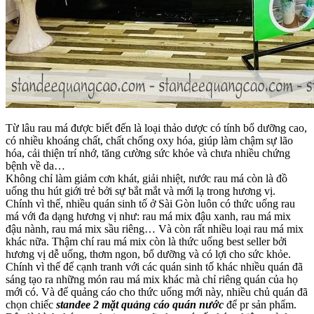
Từ lâu rau má được biết đến là loại thảo dược có tính bổ dưỡng cao,
có nhiều khoáng chất, chất chống oxy hóa, giúp làm chậm sự lão
hóa, cải thiện trí nhớ, tăng cường sức khỏe và chưa nhiều chứng
bệnh về da…
Không chỉ làm giảm cơn khát, giải nhiệt, nước rau má còn là đồ
uống thu hút giới trẻ bởi sự bắt mắt và mới lạ trong hương vị.
Chính vì thế, nhiều quán sinh tố ở Sài Gòn luôn có thức uống rau
má với đa dạng hương vị như: rau má mix đậu xanh, rau má mix
đậu nành, rau má mix sầu riêng… Và còn rất nhiều loại rau má mix
khác nữa. Thậm chí rau má mix còn là thức uống best seller bởi
hương vị dễ uống, thơm ngon, bổ dưỡng và có lợi cho sức khỏe.
Chính vì thế để cạnh tranh với các quán sinh tố khác nhiều quán đã
sáng tạo ra những món rau má mix khác mà chỉ riêng quán của họ
mới có. Và để quảng cáo cho thức uống mới này, nhiều chủ quán đã
chọn chiếc
standee 2 mặt quảng cáo quán nước
để pr sản phẩm.