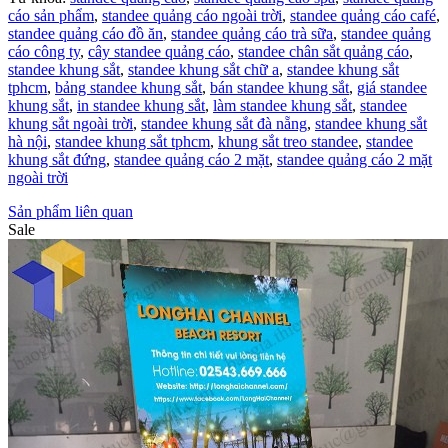
cáo sản phẩm
,
standee quảng cáo ngoài trời
,
standee quảng cáo café
,
standee quảng cáo đồ ăn
,
standee quảng cáo trà sữa
,
standee quảng
cáo công ty
,
cây standee quảng cáo
,
standee chân sắt quảng cáo
,
standee khung sắt
,
standee khung sắt chữ a
,
standee khung sắt
tphcm
,
bảng standee khung sắt
,
bán standee khung sắt
,
giá standee
khung sắt
,
in standee khung sắt
,
làm standee khung sắt
,
standee
khung sắt ngoài trời
,
standee khung sắt đà nẵng
,
standee khung sắt
hà nội
,
standee khung sắt tphcm
,
khung sắt treo standee
,
standee
khung sắt đứng
,
standee quảng cáo 2 mặt
,
standee quảng cáo 2 mặt
ngoài trời
Sản phẩm liên quan
Sale