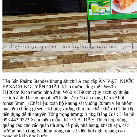
Tên Sản Phẩm: Standee khung sắt chữ A cao cấp ẲN VẶT- NƯỚC
ÉP SẠCH NGUYÊN CHẤT Kích thước tổng thể : W60 x
H120cm Kích thước hình ảnh: W60 x H90cm Quy cách kỹ thuật:
+Hình ảnh: Decan ngoài trời in ấn sắc nét cán màng bảo vệ bồi
fomat 5mm +Chất liệu: toàn bộ khung sắt vuông 20mm viền nhôm
mạ kẽm chống gỉ sét +Khung xương chịu lực chắc chắn +Chân xếp
tiện dụng dễ di chuyển Tổng trọng lượng: 3-4kg Bảng Giá : Liên hệ
093 443 0323 Xem thêm mẫu khác : TẠI ĐÂY Thích hợp dùng
quảng cáo cho các quán trà sữa, cà phê, nhà hàng, khách sạn, các
trường học, công ty, dùng trong các sự kiện hội nghị quảng cáo
trong nhà lẫn ngoài trời