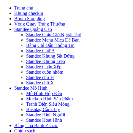
Trang chủ
Khung checkin
Booth Sampling
Vòng Quay Trúng Thưởng
Standee Quảng Cáo
Standee Chịu Gió Ngoài Trời
Standee Menu Mica Để Bàn
Bảng Chỉ Dẫn Thông Tin
Standee Chữ A
Standee Khung Sắt Đứng
Standee Khung Treo
Standee Chân Xếp
Standee cuốn nhôm
Standee chữ H
Standee chữ X
Standee Mô Hình
Mô Hình Hộp Đèn
Mockup Hình Sản Phẩm
Tranh Điện Siêu Mỏng
Hashtag Cầm Tay
Standee Hình Người
Standee Hoạt Hình
Bảng Thả Banh Ziczac
Chính sách