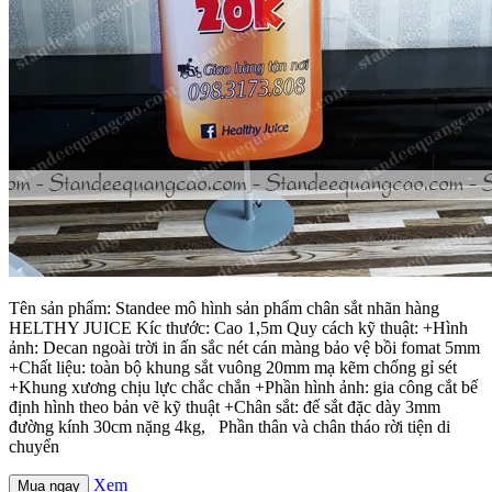
Tên sản phẩm: Standee mô hình sản phẩm chân sắt nhãn hàng
HELTHY JUICE Kíc thước: Cao 1,5m Quy cách kỹ thuật: +Hình
ảnh: Decan ngoài trời in ấn sắc nét cán màng bảo vệ bồi fomat 5mm
+Chất liệu: toàn bộ khung sắt vuông 20mm mạ kẽm chống gỉ sét
+Khung xương chịu lực chắc chắn +Phần hình ảnh: gia công cắt bế
định hình theo bản vẽ kỹ thuật +Chân sắt: đế sắt đặc dày 3mm
đường kính 30cm nặng 4kg, Phần thân và chân tháo rời tiện di
chuyển
Xem
Mua ngay