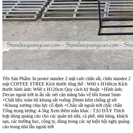
Tên Sản Phẩm: In poster standee 2 mặt cafe chân sắt, chân standee 2
mặt COFFEE STREE Kích thước tổng thể : W60 x H160cm Kích
thước hình ảnh: W60 x H120cm Quy cách kỹ thuật: +Hình ảnh:
Decan ngoài trời in ấn sắc nét cán màng bảo vệ bồi fomat 5mm
+Chất liệu: toàn bộ khung sắt vuông 20mm kẽm chống gỉ sét
+Khung xương chịu lực cố định +Chân sắt ngoài trời chắc chắn
Tổng trọng lượng: 4-5kg Xem thêm mẫu khác : TẠI ĐÂY Thích
hợp dùng quảng cáo cho các quán trà sữa, cà phê, nhà hàng, khách
sạn, các trường học, công ty, dùng trong các sự kiện hội nghị quảng
cáo trong nhà lẫn ngoài trời