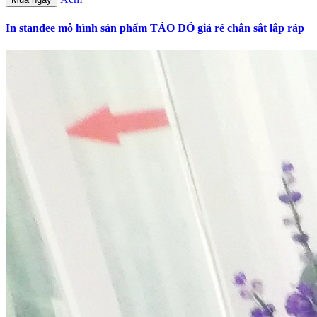
In standee mô hình sản phẩm TÁO ĐÓ giá rẻ chân sắt lắp ráp