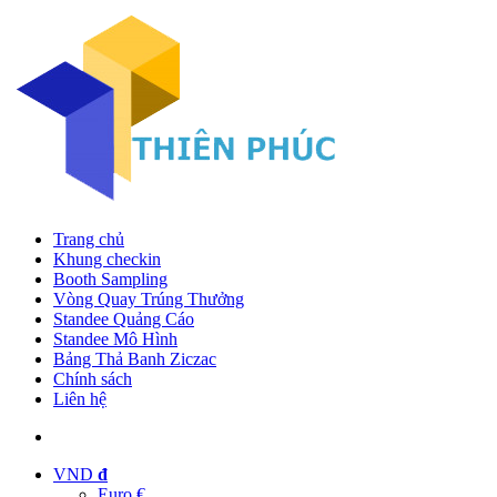
Trang chủ
Khung checkin
Booth Sampling
Vòng Quay Trúng Thưởng
Standee Quảng Cáo
Standee Mô Hình
Bảng Thả Banh Ziczac
Chính sách
Liên hệ
VND
đ
Euro €