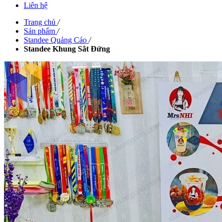
Liên hệ
Trang chủ
/
Sản phẩm
/
Standee Quảng Cáo
/
Standee Khung Sắt Đứng