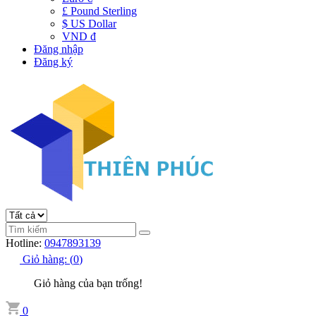
£ Pound Sterling
$ US Dollar
VND đ
Đăng nhập
Đăng ký
Hotline:
0947893139
Giỏ hàng:
(
0
)
Giỏ hàng của bạn trống!
0