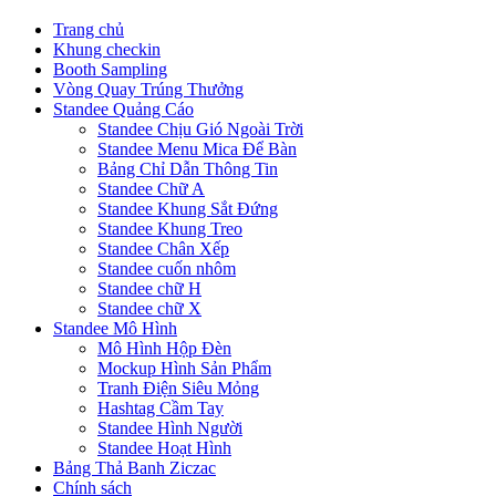
Trang chủ
Khung checkin
Booth Sampling
Vòng Quay Trúng Thưởng
Standee Quảng Cáo
Standee Chịu Gió Ngoài Trời
Standee Menu Mica Để Bàn
Bảng Chỉ Dẫn Thông Tin
Standee Chữ A
Standee Khung Sắt Đứng
Standee Khung Treo
Standee Chân Xếp
Standee cuốn nhôm
Standee chữ H
Standee chữ X
Standee Mô Hình
Mô Hình Hộp Đèn
Mockup Hình Sản Phẩm
Tranh Điện Siêu Mỏng
Hashtag Cầm Tay
Standee Hình Người
Standee Hoạt Hình
Bảng Thả Banh Ziczac
Chính sách