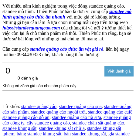
Với nhiều năm kinh nghiệm trong việc đóng standee quảng cáo,
standee mô hình. Thiên Phúc tự hào là đơn vị cung cấp
standee mô
hình quảng cáo thức ăn nhanh
với mức giá rẻ không tưởng.
Những gì bạn cần làm là lựa chọn những mẫu đẹp trên trang web
https://standeequangcao.com
của chúng tôi và gửi ý tưởng thiết kế,
việc còn lại là chờ thành phẩm mà thôi. Thiên Phúc tin rằng, bạn sẽ
thực sự hài lòng với những gì mà chúng tôi mang lại.
Cần cung cấp
standee quảng cáo thức ăn vặt giá rẻ
, liên hệ ngay
hotline 0934430323 nhé, khách hàng thân thương!
0
0 đánh giá
Không có đánh giá nào cho sản phẩm này.
Từ khóa:
standee quảng cáo
,
standee quảng cáo spa
,
standee quảng
cáo sản phẩm
,
standee quảng cáo ngoài trời
,
standee quảng cáo café
,
standee quảng cáo đồ ăn
,
standee quảng cáo trà sữa
,
standee quảng
cáo công ty
,
cây standee quảng cáo
,
standee chân sắt quảng cáo
,
standee khung sắt
,
standee khung sắt chữ a
,
standee khung sắt
tphcm
,
bảng standee khung sắt
,
bán standee khung sắt
,
giá standee