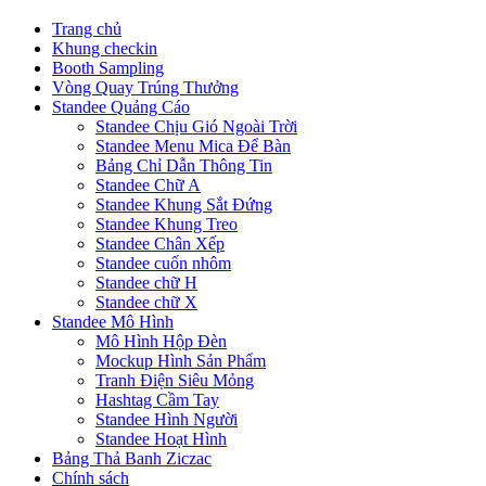
Trang chủ
Khung checkin
Booth Sampling
Vòng Quay Trúng Thưởng
Standee Quảng Cáo
Standee Chịu Gió Ngoài Trời
Standee Menu Mica Để Bàn
Bảng Chỉ Dẫn Thông Tin
Standee Chữ A
Standee Khung Sắt Đứng
Standee Khung Treo
Standee Chân Xếp
Standee cuốn nhôm
Standee chữ H
Standee chữ X
Standee Mô Hình
Mô Hình Hộp Đèn
Mockup Hình Sản Phẩm
Tranh Điện Siêu Mỏng
Hashtag Cầm Tay
Standee Hình Người
Standee Hoạt Hình
Bảng Thả Banh Ziczac
Chính sách