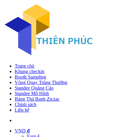
Trang chủ
Khung checkin
Booth Sampling
Vòng Quay Trúng Thưởng
Standee Quảng Cáo
Standee Mô Hình
Bảng Thả Banh Ziczac
Chính sách
Liên hệ
VND
đ
Euro €