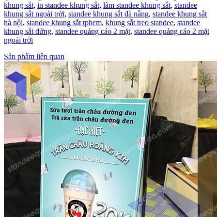
khung sắt
,
in standee khung sắt
,
làm standee khung sắt
,
standee
khung sắt ngoài trời
,
standee khung sắt đà nẵng
,
standee khung sắt
hà nội
,
standee khung sắt tphcm
,
khung sắt treo standee
,
standee
khung sắt đứng
,
standee quảng cáo 2 mặt
,
standee quảng cáo 2 mặt
ngoài trời
Sản phẩm liên quan