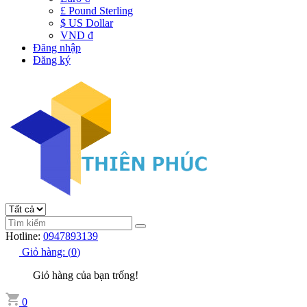
£ Pound Sterling
$ US Dollar
VND đ
Đăng nhập
Đăng ký
Hotline:
0947893139
Giỏ hàng:
(
0
)
Giỏ hàng của bạn trống!
0