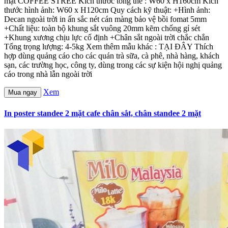
mặt COFFEE STREE Kích thước tổng thể : W60 x H160cm Kích
thước hình ảnh: W60 x H120cm Quy cách kỹ thuật: +Hình ảnh:
Decan ngoài trời in ấn sắc nét cán màng bảo vệ bồi fomat 5mm
+Chất liệu: toàn bộ khung sắt vuông 20mm kẽm chống gỉ sét
+Khung xương chịu lực cố định +Chân sắt ngoài trời chắc chắn
Tổng trọng lượng: 4-5kg Xem thêm mẫu khác : TẠI ĐÂY Thích
hợp dùng quảng cáo cho các quán trà sữa, cà phê, nhà hàng, khách
sạn, các trường học, công ty, dùng trong các sự kiện hội nghị quảng
cáo trong nhà lẫn ngoài trời
Xem
Mua ngay
In poster standee 2 mặt cafe chân sắt, chân standee 2 mặt