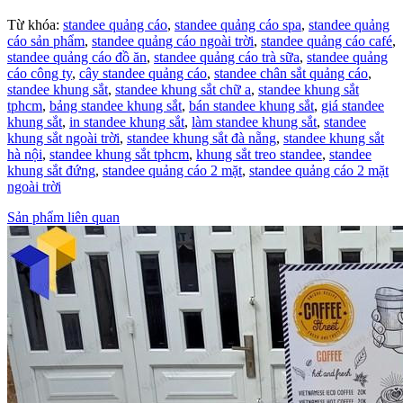
Từ khóa:
standee quảng cáo
,
standee quảng cáo spa
,
standee quảng
cáo sản phẩm
,
standee quảng cáo ngoài trời
,
standee quảng cáo café
,
standee quảng cáo đồ ăn
,
standee quảng cáo trà sữa
,
standee quảng
cáo công ty
,
cây standee quảng cáo
,
standee chân sắt quảng cáo
,
standee khung sắt
,
standee khung sắt chữ a
,
standee khung sắt
tphcm
,
bảng standee khung sắt
,
bán standee khung sắt
,
giá standee
khung sắt
,
in standee khung sắt
,
làm standee khung sắt
,
standee
khung sắt ngoài trời
,
standee khung sắt đà nẵng
,
standee khung sắt
hà nội
,
standee khung sắt tphcm
,
khung sắt treo standee
,
standee
khung sắt đứng
,
standee quảng cáo 2 mặt
,
standee quảng cáo 2 mặt
ngoài trời
Sản phẩm liên quan