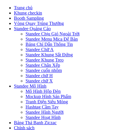
Trang chủ
Khung checkin
Booth Sampling
Vòng Quay Trúng Thưởng
Standee Quảng Cáo
Standee Chịu Gió Ngoài Trời
Standee Menu Mica Để Bàn
Bảng Chỉ Dẫn Thông Tin
Standee Chữ A
Standee Khung Sắt Đứng
Standee Khung Treo
Standee Chân Xếp
Standee cuốn nhôm
Standee chữ H
Standee chữ X
Standee Mô Hình
Mô Hình Hộp Đèn
Mockup Hình Sản Phẩm
Tranh Điện Siêu Mỏng
Hashtag Cầm Tay
Standee Hình Người
Standee Hoạt Hình
Bảng Thả Banh Ziczac
Chính sách