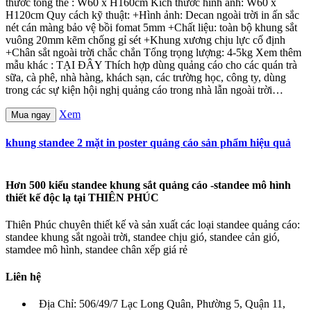
thước tổng thể : W60 x H160cm Kích thước hình ảnh: W60 x
H120cm Quy cách kỹ thuật: +Hình ảnh: Decan ngoài trời in ấn sắc
nét cán màng bảo vệ bồi fomat 5mm +Chất liệu: toàn bộ khung sắt
vuông 20mm kẽm chống gỉ sét +Khung xương chịu lực cố định
+Chân sắt ngoài trời chắc chắn Tổng trọng lượng: 4-5kg Xem thêm
mẫu khác : TẠI ĐÂY Thích hợp dùng quảng cáo cho các quán trà
sữa, cà phê, nhà hàng, khách sạn, các trường học, công ty, dùng
trong các sự kiện hội nghị quảng cáo trong nhà lẫn ngoài trời…
Xem
Mua ngay
khung standee 2 mặt in poster quảng cáo sản phẩm hiệu quả
Hơn 500 kiểu standee khung sắt quảng cáo -standee mô hình
thiết kế độc lạ tại THIÊN PHÚC
Thiên Phúc chuyên thiết kế và sản xuất các loại standee quảng cáo:
standee khung sắt ngoài trời, standee chịu gió, standee cản gió,
stamdee mô hình, standee chân xếp giá rẻ
Liên hệ
Địa Chỉ: 506/49/7 Lạc Long Quân, Phường 5, Quận 11,