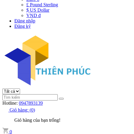
£ Pound Sterling
$ US Dollar
VND đ
Đăng nhập
Đăng ký
Hotline:
0947893139
Giỏ hàng:
(
0
)
Giỏ hàng của bạn trống!
0