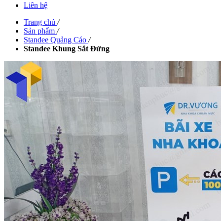
Liên hệ
Trang chủ
/
Sản phẩm
/
Standee Quảng Cáo
/
Standee Khung Sắt Đứng