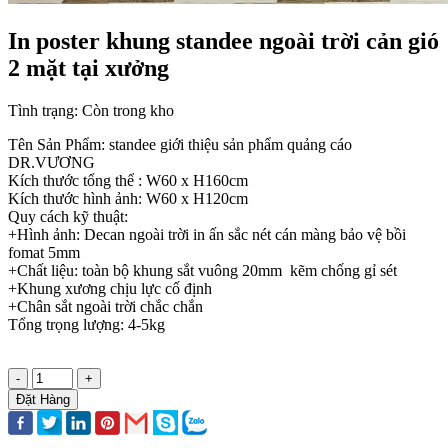
In poster khung standee ngoài trời cản gió
2 mặt tại xưởng
Tình trạng:
Còn trong kho
Tên Sản Phẩm: standee giới thiệu sản phẩm quảng cáo
DR.VƯƠNG
Kích thước tổng thể : W60 x H160cm
Kích thước hình ảnh: W60 x H120cm
Quy cách kỹ thuật:
+Hình ảnh: Decan ngoài trời in ấn sắc nét cán màng bảo vệ bồi
fomat 5mm
+Chất liệu: toàn bộ khung sắt vuông 20mm kẽm chống gỉ sét
+Khung xương chịu lực cố định
+Chân sắt ngoài trời chắc chắn
Tổng trọng lượng: 4-5kg
-
+
Đặt Hàng