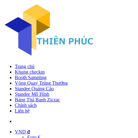
Trang chủ
Khung checkin
Booth Sampling
Vòng Quay Trúng Thưởng
Standee Quảng Cáo
Standee Mô Hình
Bảng Thả Banh Ziczac
Chính sách
Liên hệ
VND
đ
Euro €