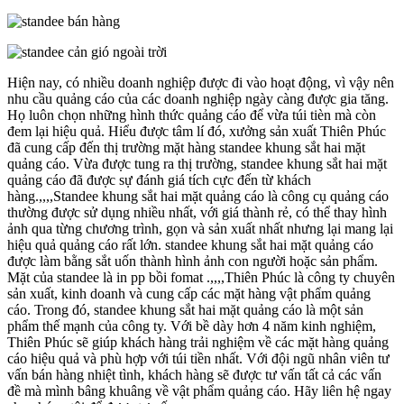
Hiện nay, có nhiều doanh nghiệp được đi vào hoạt động, vì vậy nên
nhu cầu quảng cáo của các doanh nghiệp ngày càng được gia tăng.
Họ luôn chọn những hình thức quảng cáo để vừa túi tièn mà còn
đem lại hiệu quả. Hiểu được tâm lí đó, xưởng sản xuất Thiên Phúc
đã cung cấp đến thị trường mặt hàng standee khung sắt hai mặt
quảng cáo. Vừa được tung ra thị trường, standee khung sắt hai mặt
quảng cáo đã được sự đánh giá tích cực đến từ khách
hàng.,,,,Standee khung sắt hai mặt quảng cáo là công cụ quảng cáo
thường được sử dụng nhiều nhất, với giá thành rẻ, có thể thay hình
ảnh qua từng chương trình, gọn và sản xuất nhất nhưng lại mang lại
hiệu quả quảng cáo rất lớn. standee khung sắt hai mặt quảng cáo
được làm bằng sắt uốn thành hình ảnh con người hoặc sản phẩm.
Mặt của standee là in pp bồi fomat .,,,,Thiên Phúc là công ty chuyên
sản xuất, kinh doanh và cung cấp các mặt hàng vật phẩm quảng
cáo. Trong đó, standee khung sắt hai mặt quảng cáo là một sản
phẩm thế mạnh của công ty. Với bề dày hơn 4 năm kinh nghiệm,
Thiên Phúc sẽ giúp khách hàng trải nghiệm về các mặt hàng quảng
cáo hiệu quả và phù hợp với túi tiền nhất. Với đội ngũ nhân viên tư
vấn bán hàng nhiệt tình, khách hàng sẽ được tư vấn tất cả các vấn
đề mà mình bâng khuâng về vật phẩm quảng cáo. Hãy liên hệ ngay