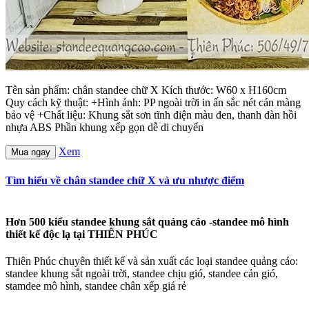
Tên sản phẩm: chân standee chữ X Kích thước: W60 x H160cm
Quy cách kỹ thuật: +Hình ảnh: PP ngoài trời in ấn sắc nét cán màng
bảo vệ +Chất liệu: Khung sắt sơn tĩnh điện màu đen, thanh đàn hồi
nhựa ABS Phần khung xếp gọn dễ di chuyển
Xem
Mua ngay
Tìm hiểu về chân standee chữ X và ưu nhược điểm
Hơn 500 kiểu standee khung sắt quảng cáo -standee mô hình
thiết kế độc lạ tại THIÊN PHÚC
Thiên Phúc chuyên thiết kế và sản xuất các loại standee quảng cáo:
standee khung sắt ngoài trời, standee chịu gió, standee cản gió,
stamdee mô hình, standee chân xếp giá rẻ