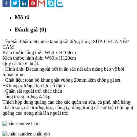
Mô tả
Đánh giá (0)
Tên Sản Phẩm: Standee khung sắt đứng 2 mặt SỮA CHUA NẾP
CẨM
Kích thước tổng thể : W60 x H160cm
Kích thước hình ảnh: W60 x H120cm
Quy cách kỹ thuật:
+Hình ảnh: Decan ngoài trời in ấn sắc nét cán màng bảo vệ bồi
fomat 5mm
+Chất liệu: toàn bộ khung sắt vuông 20mm kẽm chống gỉ sét
+Khung xương chịu lực cố định
+Chân sắt ngoài trời chắc chắn
Tổng trọng lượng: 4-5kg
Thích hợp dùng quảng cáo cho các quán trà sữa, cà phê, nhà hàng,
khách sạn, các trường học, công ty, dùng trong các sự kiện hội nghị
quảng cáo trong nhà lẫn ngoài trời