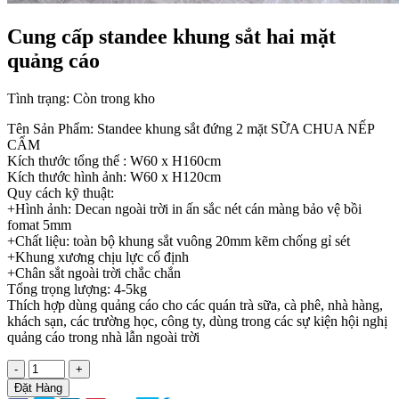
Cung cấp standee khung sắt hai mặt
quảng cáo
Tình trạng:
Còn trong kho
Tên Sản Phẩm: Standee khung sắt đứng 2 mặt SỮA CHUA NẾP
CẨM
Kích thước tổng thể : W60 x H160cm
Kích thước hình ảnh: W60 x H120cm
Quy cách kỹ thuật:
+Hình ảnh: Decan ngoài trời in ấn sắc nét cán màng bảo vệ bồi
fomat 5mm
+Chất liệu: toàn bộ khung sắt vuông 20mm kẽm chống gỉ sét
+Khung xương chịu lực cố định
+Chân sắt ngoài trời chắc chắn
Tổng trọng lượng: 4-5kg
Thích hợp dùng quảng cáo cho các quán trà sữa, cà phê, nhà hàng,
khách sạn, các trường học, công ty, dùng trong các sự kiện hội nghị
quảng cáo trong nhà lẫn ngoài trời
-
+
Đặt Hàng