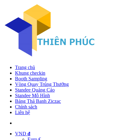
Trang chủ
Khung checkin
Booth Sampling
Vòng Quay Trúng Thưởng
Standee Quảng Cáo
Standee Mô Hình
Bảng Thả Banh Ziczac
Chính sách
Liên hệ
VND
đ
Euro €