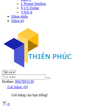
£ Pound Sterling
$ US Dollar
VND đ
Đăng nhập
Đăng ký
Hotline:
0947893139
Giỏ hàng:
(
0
)
Giỏ hàng của bạn trống!
0