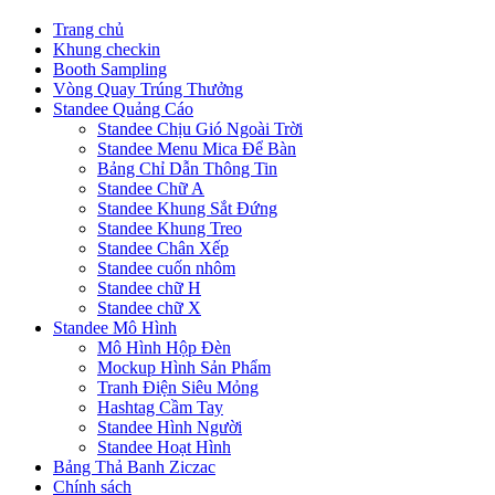
Trang chủ
Khung checkin
Booth Sampling
Vòng Quay Trúng Thưởng
Standee Quảng Cáo
Standee Chịu Gió Ngoài Trời
Standee Menu Mica Để Bàn
Bảng Chỉ Dẫn Thông Tin
Standee Chữ A
Standee Khung Sắt Đứng
Standee Khung Treo
Standee Chân Xếp
Standee cuốn nhôm
Standee chữ H
Standee chữ X
Standee Mô Hình
Mô Hình Hộp Đèn
Mockup Hình Sản Phẩm
Tranh Điện Siêu Mỏng
Hashtag Cầm Tay
Standee Hình Người
Standee Hoạt Hình
Bảng Thả Banh Ziczac
Chính sách