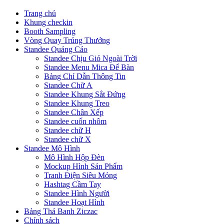
Trang chủ
Khung checkin
Booth Sampling
Vòng Quay Trúng Thưởng
Standee Quảng Cáo
Standee Chịu Gió Ngoài Trời
Standee Menu Mica Để Bàn
Bảng Chỉ Dẫn Thông Tin
Standee Chữ A
Standee Khung Sắt Đứng
Standee Khung Treo
Standee Chân Xếp
Standee cuốn nhôm
Standee chữ H
Standee chữ X
Standee Mô Hình
Mô Hình Hộp Đèn
Mockup Hình Sản Phẩm
Tranh Điện Siêu Mỏng
Hashtag Cầm Tay
Standee Hình Người
Standee Hoạt Hình
Bảng Thả Banh Ziczac
Chính sách