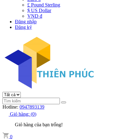
£ Pound Sterling
$ US Dollar
VND đ
Đăng nhập
Đăng ký
Hotline:
0947893139
Giỏ hàng:
(
0
)
Giỏ hàng của bạn trống!
0