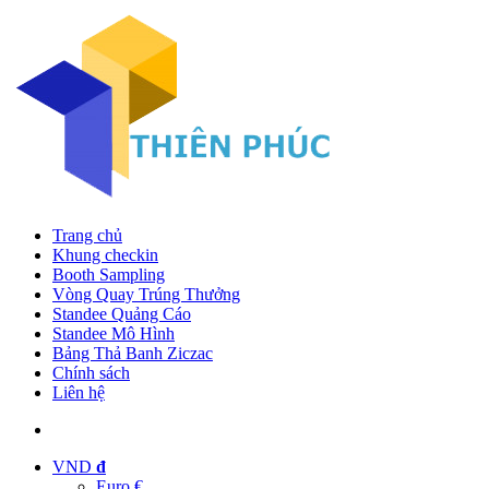
Trang chủ
Khung checkin
Booth Sampling
Vòng Quay Trúng Thưởng
Standee Quảng Cáo
Standee Mô Hình
Bảng Thả Banh Ziczac
Chính sách
Liên hệ
VND
đ
Euro €