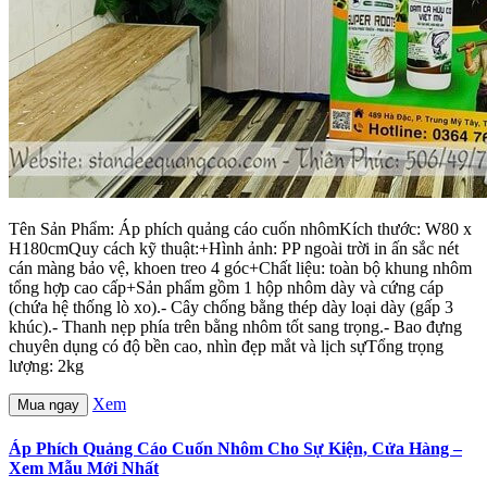
Tên Sản Phẩm: Áp phích quảng cáo cuốn nhômKích thước: W80 x
H180cmQuy cách kỹ thuật:+Hình ảnh: PP ngoài trời in ấn sắc nét
cán màng bảo vệ, khoen treo 4 góc+Chất liệu: toàn bộ khung nhôm
tổng hợp cao cấp+Sản phẩm gồm 1 hộp nhôm dày và cứng cáp
(chứa hệ thống lò xo).- Cây chống bằng thép dày loại dày (gấp 3
khúc).- Thanh nẹp phía trên bằng nhôm tốt sang trọng.- Bao đựng
chuyên dụng có độ bền cao, nhìn đẹp mắt và lịch sựTổng trọng
lượng: 2kg
Xem
Mua ngay
Áp Phích Quảng Cáo Cuốn Nhôm Cho Sự Kiện, Cửa Hàng –
Xem Mẫu Mới Nhất