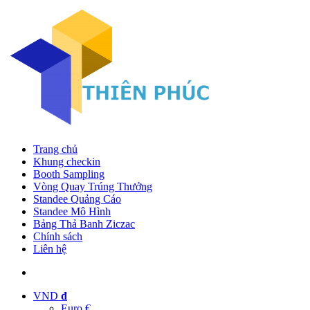
Trang chủ
Khung checkin
Booth Sampling
Vòng Quay Trúng Thưởng
Standee Quảng Cáo
Standee Mô Hình
Bảng Thả Banh Ziczac
Chính sách
Liên hệ
VND
đ
Euro €