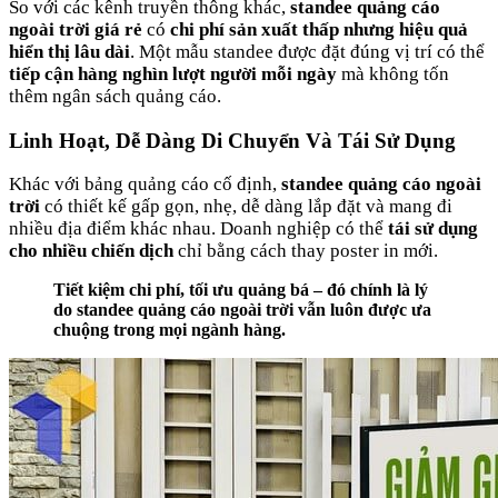
So với các kênh truyền thông khác,
standee quảng cáo
ngoài trời giá rẻ
có
chi phí sản xuất thấp nhưng hiệu quả
hiển thị lâu dài
. Một mẫu standee được đặt đúng vị trí có thể
tiếp cận hàng nghìn lượt người mỗi ngày
mà không tốn
thêm ngân sách quảng cáo.
Linh Hoạt, Dễ Dàng Di Chuyển Và Tái Sử Dụng
Khác với bảng quảng cáo cố định,
standee quảng cáo ngoài
trời
có thiết kế gấp gọn, nhẹ, dễ dàng lắp đặt và mang đi
nhiều địa điểm khác nhau. Doanh nghiệp có thể
tái sử dụng
cho nhiều chiến dịch
chỉ bằng cách thay poster in mới.
Tiết kiệm chi phí, tối ưu quảng bá – đó chính là lý
do standee quảng cáo ngoài trời vẫn luôn được ưa
chuộng trong mọi ngành hàng.