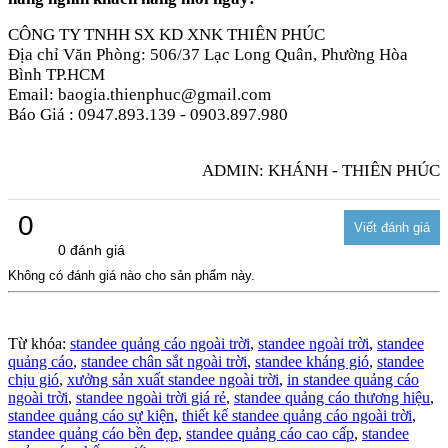
CÔNG TY TNHH SX KD XNK THIÊN PHÚC
Địa chỉ Văn Phòng: 506/37 Lạc Long Quân, Phường Hòa
Bình TP.HCM
Email: baogia.thienphuc@gmail.com
Báo Giá : 0947.893.139 - 0903.897.980
ADMIN: KHÁNH - THIÊN PHÚC
0
0 đánh giá
Không có đánh giá nào cho sản phẩm này.
Từ khóa:
standee quảng cáo ngoài trời
,
standee ngoài trời
,
standee
quảng cáo
,
standee chân sắt ngoài trời
,
standee kháng gió
,
standee
chịu gió
,
xưởng sản xuất standee ngoài trời
,
in standee quảng cáo
ngoài trời
,
standee ngoài trời giá rẻ
,
standee quảng cáo thương hiệu
,
standee quảng cáo sự kiện
,
thiết kế standee quảng cáo ngoài trời
,
standee quảng cáo bền đẹp
,
standee quảng cáo cao cấp
,
standee