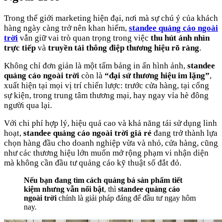
Trong thế giới marketing hiện đại, nơi mà sự chú ý của khách
hàng ngày càng trở nên khan hiếm,
standee quảng cáo ngoài
trời
vẫn giữ vai trò quan trọng trong việc
thu hút ánh nhìn
trực tiếp
và
truyền tải thông điệp thương hiệu rõ ràng
.
Không chỉ đơn giản là một tấm bảng in ấn hình ảnh,
standee
quảng cáo ngoài trời
còn là
“đại sứ thương hiệu im lặng”
,
xuất hiện tại mọi vị trí chiến lược: trước cửa hàng, tại cổng
sự kiện, trong trung tâm thương mại, hay ngay vỉa hè đông
người qua lại.
Với chi phí hợp lý, hiệu quả cao và khả năng tái sử dụng linh
hoạt,
standee quảng cáo ngoài trời giá rẻ
đang trở thành lựa
chọn hàng đầu cho doanh nghiệp vừa và nhỏ, cửa hàng, cũng
như các thương hiệu lớn muốn mở rộng phạm vi nhận diện
mà không cần đầu tư quảng cáo kỹ thuật số đắt đỏ.
Nếu bạn đang tìm cách quảng bá sản phẩm tiết
kiệm nhưng vẫn nổi bật
, thì
standee quảng cáo
ngoài trời
chính là giải pháp đáng để đầu tư ngay hôm
nay.