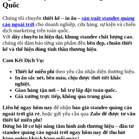
Quốc
Chúng tôi chuyên
thiết kế – in ấn –
sản xuất standee quảng
cáo ngoài trời
cho doanh nghiệp, cửa hàng, sự kiện và chiến
dịch marketing trên toàn quốc.
Với
dây chuyền in hiện đại, khung standee chất lượng cao
,
chúng tôi đảm bảo từng sản phẩm đều
bền đẹp, chuẩn thiết
kế và thể hiện đúng tinh thần thương hiệu
.
Cam Kết Dịch Vụ:
Thiết kế miễn phí
theo yêu cầu nhận diện thương hiệu.
In ấn sắc nét, bền màu, chịu được thời tiết khắc
nghiệt.
Giao hàng tận nơi – hỗ trợ lắp đặt toàn quốc.
Giá xưởng trực tiếp, không qua trung gian.
Liên hệ ngay hôm nay
để nhận
báo giá standee quảng cáo
ngoài trời giá rẻ
, hoặc gửi yêu cầu qua
Zalo để được tư vấn
thiết kế miễn phí!
Đừng bỏ lỡ cơ hội nâng tầm hình ảnh thương hiệu – đầu tư
standee quảng cáo ngoài trời ngay hôm nay để thu hút
hàng nghìn khách hàng mỗi ngày!