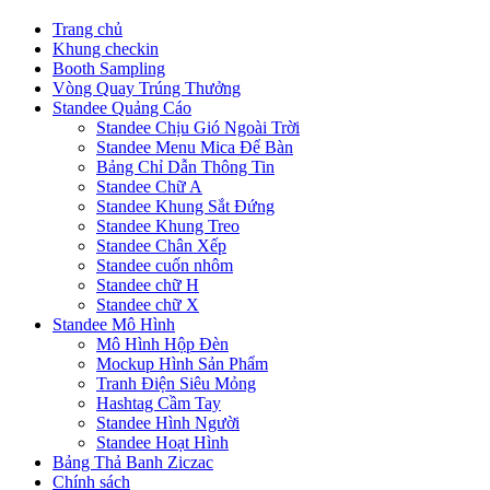
Trang chủ
Khung checkin
Booth Sampling
Vòng Quay Trúng Thưởng
Standee Quảng Cáo
Standee Chịu Gió Ngoài Trời
Standee Menu Mica Để Bàn
Bảng Chỉ Dẫn Thông Tin
Standee Chữ A
Standee Khung Sắt Đứng
Standee Khung Treo
Standee Chân Xếp
Standee cuốn nhôm
Standee chữ H
Standee chữ X
Standee Mô Hình
Mô Hình Hộp Đèn
Mockup Hình Sản Phẩm
Tranh Điện Siêu Mỏng
Hashtag Cầm Tay
Standee Hình Người
Standee Hoạt Hình
Bảng Thả Banh Ziczac
Chính sách