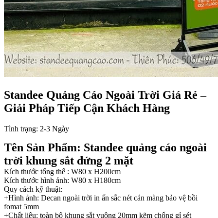
Standee Quảng Cáo Ngoài Trời Giá Rẻ –
Giải Pháp Tiếp Cận Khách Hàng
Tình trạng:
2-3 Ngày
Tên Sản Phẩm: Standee quảng cáo ngoài
trời khung sắt đứng 2 mặt
Kích thước tổng thể : W80 x H200cm
Kích thước hình ảnh: W80 x H180cm
Quy cách kỹ thuật:
+Hình ảnh: Decan ngoài trời in ấn sắc nét cán màng bảo vệ bồi
fomat 5mm
+Chất liệu: toàn bộ khung sắt vuông 20mm kẽm chống gỉ sét