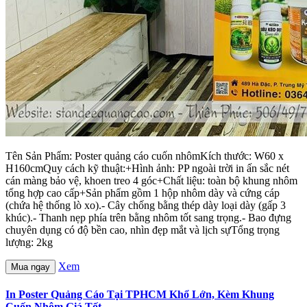
Tên Sản Phẩm: Poster quảng cáo cuốn nhômKích thước: W60 x
H160cmQuy cách kỹ thuật:+Hình ảnh: PP ngoài trời in ấn sắc nét
cán màng bảo vệ, khoen treo 4 góc+Chất liệu: toàn bộ khung nhôm
tổng hợp cao cấp+Sản phẩm gồm 1 hộp nhôm dày và cứng cáp
(chứa hệ thống lò xo).- Cây chống bằng thép dày loại dày (gấp 3
khúc).- Thanh nẹp phía trên bằng nhôm tốt sang trọng.- Bao đựng
chuyên dụng có độ bền cao, nhìn đẹp mắt và lịch sựTổng trọng
lượng: 2kg
Xem
Mua ngay
In Poster Quảng Cáo Tại TPHCM Khổ Lớn, Kèm Khung
Cuốn Nhôm Giá Tốt