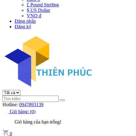
£ Pound Sterling
$ US Dollar
VND đ
Đăng nhập
Đăng ký
Hotline:
0947893139
Giỏ hàng:
(
0
)
Giỏ hàng của bạn trống!
0