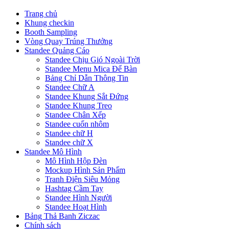
Trang chủ
Khung checkin
Booth Sampling
Vòng Quay Trúng Thưởng
Standee Quảng Cáo
Standee Chịu Gió Ngoài Trời
Standee Menu Mica Để Bàn
Bảng Chỉ Dẫn Thông Tin
Standee Chữ A
Standee Khung Sắt Đứng
Standee Khung Treo
Standee Chân Xếp
Standee cuốn nhôm
Standee chữ H
Standee chữ X
Standee Mô Hình
Mô Hình Hộp Đèn
Mockup Hình Sản Phẩm
Tranh Điện Siêu Mỏng
Hashtag Cầm Tay
Standee Hình Người
Standee Hoạt Hình
Bảng Thả Banh Ziczac
Chính sách