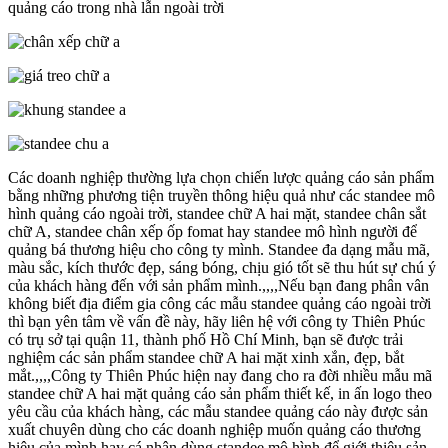
quảng cáo trong nhà lẫn ngoài trời
Các doanh nghiệp thường lựa chọn chiến lược quảng cáo sản phẩm
bằng những phương tiện truyền thông hiệu quả như các standee mô
hình quảng cáo ngoài trời, standee chữ A hai mặt, standee chân sắt
chữ A, standee chân xếp ốp fomat hay standee mô hình người để
quảng bá thương hiệu cho công ty mình. Standee đa dạng mẫu mã,
màu sắc, kích thước đẹp, sáng bóng, chịu gió tốt sẽ thu hút sự chú ý
của khách hàng đến với sản phẩm mình.,,,,Nếu bạn đang phân vân
không biết địa điểm gia công các mẫu standee quảng cáo ngoài trời
thì bạn yên tâm về vấn đề này, hãy liên hệ với công ty Thiên Phúc
có trụ sở tại quận 11, thành phố Hồ Chí Minh, bạn sẽ được trải
nghiệm các sản phẩm standee chữ A hai mặt xinh xắn, đẹp, bắt
mắt.,,,,Công ty Thiên Phúc hiện nay đang cho ra đời nhiều mẫu mã
standee chữ A hai mặt quảng cáo sản phẩm thiết kế, in ấn logo theo
yêu cầu của khách hàng, các mẫu standee quảng cáo này được sản
xuất chuyên dùng cho các doanh nghiệp muốn quảng cáo thương
hiệu của mình hay cá nhân dùng standee mô hình để giới thiệu sản