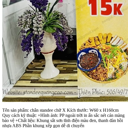
Tên sản phẩm: chân standee chữ X Kích thước: W60 x H160cm
Quy cách kỹ thuật: +Hình ảnh: PP ngoài trời in ấn sắc nét cán màng
bảo vệ +Chất liệu: Khung sắt sơn tĩnh điện màu đen, thanh đàn hồi
nhựa ABS Phần khung xếp gọn dễ di chuyển