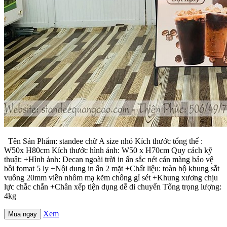
Tên Sản Phẩm: standee chữ A size nhỏ Kích thước tổng thể :
W50x H80cm Kích thước hình ảnh: W50 x H70cm Quy cách kỹ
thuật: +Hình ảnh: Decan ngoài trời in ấn sắc nét cán màng bảo vệ
bồi fomat 5 ly +Nội dung in ấn 2 mặt +Chất liệu: toàn bộ khung sắt
vuông 20mm viền nhôm mạ kẽm chống gỉ sét +Khung xương chịu
lực chắc chắn +Chân xếp tiện dụng dễ di chuyển Tổng trọng lượng:
4kg
Xem
Mua ngay