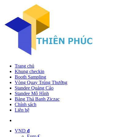
Trang chủ
Khung checkin
Booth Sampling
Vòng Quay Trúng Thưởng
Standee Quảng Cáo
Standee Mô Hình
Bảng Thả Banh Ziczac
Chính sách
Liên hệ
VND
đ
Euro €