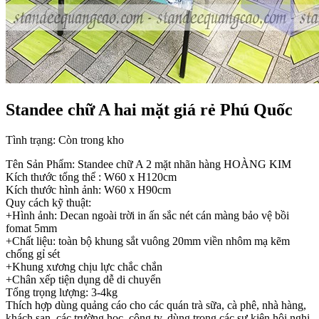
Standee chữ A hai mặt giá rẻ Phú Quốc
Tình trạng:
Còn trong kho
Tên Sản Phẩm: Standee chữ A 2 mặt nhãn hàng HOÀNG KIM
Kích thước tổng thể : W60 x H120cm
Kích thước hình ảnh: W60 x H90cm
Quy cách kỹ thuật:
+Hình ảnh: Decan ngoài trời in ấn sắc nét cán màng bảo vệ bồi
fomat 5mm
+Chất liệu: toàn bộ khung sắt vuông 20mm viền nhôm mạ kẽm
chống gỉ sét
+Khung xương chịu lực chắc chắn
+Chân xếp tiện dụng dễ di chuyển
Tổng trọng lượng: 3-4kg
Thích hợp dùng quảng cáo cho các quán trà sữa, cà phê, nhà hàng,
khách sạn, các trường học, công ty, dùng trong các sự kiện hội nghị