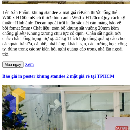
Tên Sản Phẩm: khung standee 2 mặt giá rẻKích thước tổng thể :
W60 x H160cmKích thước hình ảnh: W60 x H120cmQuy cách kỹ
thuật:+Hình ảnh: Decan ngoài trời in ấn sắc nét cán màng bảo vệ
bồi fomat 5mm+Chất liệu: toàn bộ khung sắt vuông 20mm kẽm
chống gỉ sét+Khung xương chịu lực cố định+Chân sắt ngoài trời
chắc chắnTổng trọng lượng: 4-5kg Thích hợp dùng quảng cáo cho
các quán trà sữa, cà phê, nhà hàng, khách sạn, các trường học, công
ty, dùng trong các sự kiện hội nghị quảng cáo trong nhà lẫn ngoài
trời
Xem
Mua ngay
Báo giá in poster khung standee 2 mặt giá rẻ tại TPHCM