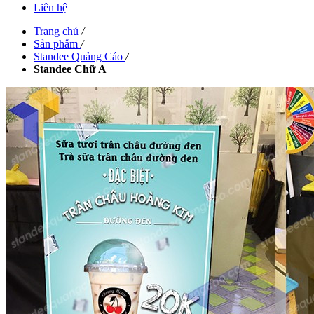
Liên hệ
Trang chủ
/
Sản phẩm
/
Standee Quảng Cáo
/
Standee Chữ A