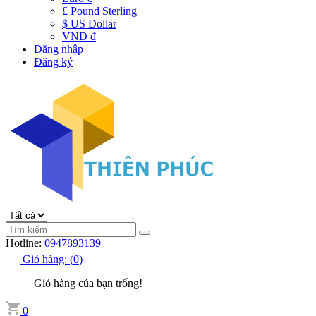
£ Pound Sterling
$ US Dollar
VND đ
Đăng nhập
Đăng ký
Hotline:
0947893139
Giỏ hàng:
(
0
)
Giỏ hàng của bạn trống!
0