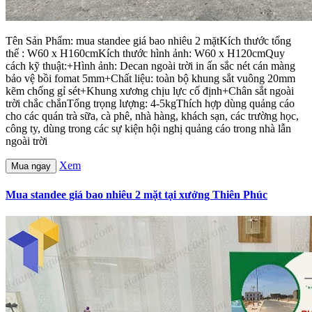
Tên Sản Phẩm: mua standee giá bao nhiêu 2 mặtKích thước tổng
thể : W60 x H160cmKích thước hình ảnh: W60 x H120cmQuy
cách kỹ thuật:+Hình ảnh: Decan ngoài trời in ấn sắc nét cán màng
bảo vệ bồi fomat 5mm+Chất liệu: toàn bộ khung sắt vuông 20mm
kẽm chống gỉ sét+Khung xương chịu lực cố định+Chân sắt ngoài
trời chắc chắnTổng trọng lượng: 4-5kgThích hợp dùng quảng cáo
cho các quán trà sữa, cà phê, nhà hàng, khách sạn, các trường học,
công ty, dùng trong các sự kiện hội nghị quảng cáo trong nhà lẫn
ngoài trời
Xem
Mua ngay
Mua standee giá bao nhiêu 2 mặt tại xưởng Thiên Phúc