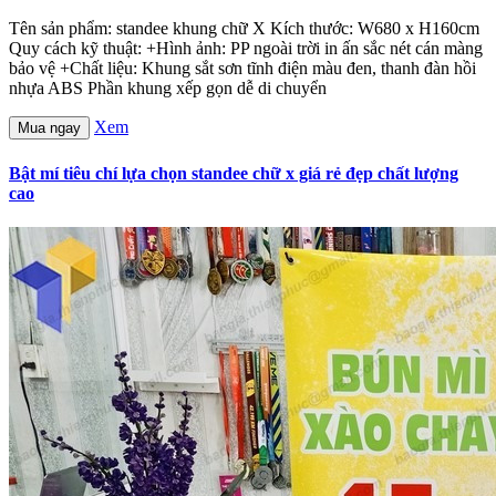
Tên sản phẩm: standee khung chữ X Kích thước: W680 x H160cm
Quy cách kỹ thuật: +Hình ảnh: PP ngoài trời in ấn sắc nét cán màng
bảo vệ +Chất liệu: Khung sắt sơn tĩnh điện màu đen, thanh đàn hồi
nhựa ABS Phần khung xếp gọn dễ di chuyển
Xem
Mua ngay
Bật mí tiêu chí lựa chọn standee chữ x giá rẻ đẹp chất lượng
cao