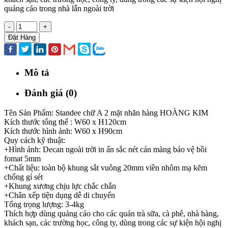
quảng cáo trong nhà lẫn ngoài trời
-
+
Đặt Hàng
Mô tả
Đánh giá (0)
Tên Sản Phẩm: Standee chữ A 2 mặt nhãn hàng HOÀNG KIM
Kích thước tổng thể : W60 x H120cm
Kích thước hình ảnh: W60 x H90cm
Quy cách kỹ thuật:
+Hình ảnh: Decan ngoài trời in ấn sắc nét cán màng bảo vệ bồi
fomat 5mm
+Chất liệu: toàn bộ khung sắt vuông 20mm viền nhôm mạ kẽm
chống gỉ sét
+Khung xương chịu lực chắc chắn
+Chân xếp tiện dụng dễ di chuyển
Tổng trọng lượng: 3-4kg
Thích hợp dùng quảng cáo cho các quán trà sữa, cà phê, nhà hàng,
khách sạn, các trường học, công ty, dùng trong các sự kiện hội nghị