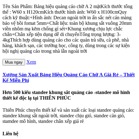
Tên Sản Phẩm: Bảng hiệu quảng cáo chữ A 2 mặtKích thước tổng
thể : W60 x H120cmKích thước hình ảnh: W60 x H100cmQuy
cách kỹ thuật:+Hình ảnh: Decan ngoài trời in ấn sắc nét cán màng
bảo vệ bồi fomat 5mm+Chất liệu: toàn bộ khung sắt vuông 20mm
viền nhôm mạ kẽm chống gỉ sét+Khung xương chịu lực chắc
chắn+Chân xếp tiện dụng dễ di chuyểnTổng trọng lượng: 3-
4kgThích hợp dùng quảng cáo cho các quán trà sữa, cà phê, nhà
hàng, khách sạn, các trường học, công ty, dùng trong các sự kiện
hội nghị quảng cáo trong nhà lẫn ngoài trời
Xem
Mua ngay
Xưởng Sản Xuất Bảng Hiệu Quảng Cáo Chữ A Giá Rẻ – Thiết
Kế Miễn Phí
Hơn 500 kiểu standee khung sắt quảng cáo -standee mô hình
thiết kế độc lạ tại THIÊN PHÚC
Thiên Phúc chuyên thiết kế và sản xuất các loại standee quảng cáo:
standee khung sắt ngoài trời, standee chịu gió, standee cản gió,
stamdee mô hình, standee chân xếp giá rẻ
Liên hệ