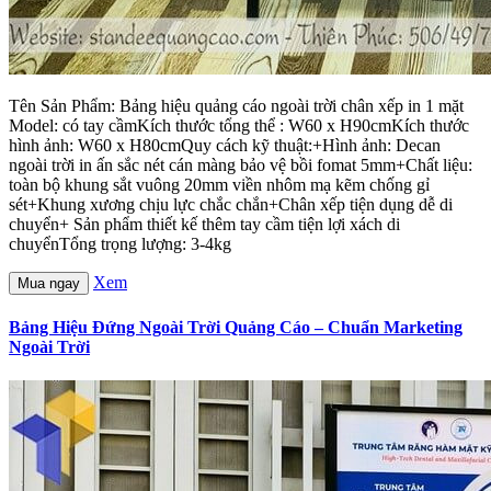
Tên Sản Phẩm: Bảng hiệu quảng cáo ngoài trời chân xếp in 1 mặt
Model: có tay cầmKích thước tổng thể : W60 x H90cmKích thước
hình ảnh: W60 x H80cmQuy cách kỹ thuật:+Hình ảnh: Decan
ngoài trời in ấn sắc nét cán màng bảo vệ bồi fomat 5mm+Chất liệu:
toàn bộ khung sắt vuông 20mm viền nhôm mạ kẽm chống gỉ
sét+Khung xương chịu lực chắc chắn+Chân xếp tiện dụng dễ di
chuyển+ Sản phẩm thiết kế thêm tay cầm tiện lợi xách di
chuyểnTổng trọng lượng: 3-4kg
Xem
Mua ngay
Bảng Hiệu Đứng Ngoài Trời Quảng Cáo – Chuẩn Marketing
Ngoài Trời