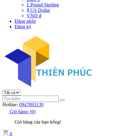
£ Pound Sterling
$ US Dollar
VND đ
Đăng nhập
Đăng ký
Hotline:
0947893139
Giỏ hàng:
(
0
)
Giỏ hàng của bạn trống!
0