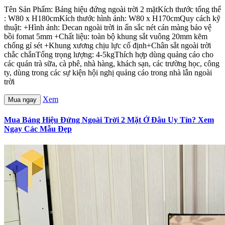
Tên Sản Phẩm: Bảng hiệu đứng ngoài trời 2 mặtKích thước tổng thể
: W80 x H180cmKích thước hình ảnh: W80 x H170cmQuy cách kỹ
thuật: +Hình ảnh: Decan ngoài trời in ấn sắc nét cán màng bảo vệ
bồi fomat 5mm +Chất liệu: toàn bộ khung sắt vuông 20mm kẽm
chống gỉ sét +Khung xương chịu lực cố định+Chân sắt ngoài trời
chắc chắnTổng trọng lượng: 4-5kgThích hợp dùng quảng cáo cho
các quán trà sữa, cà phê, nhà hàng, khách sạn, các trường học, công
ty, dùng trong các sự kiện hội nghị quảng cáo trong nhà lẫn ngoài
trời
Xem
Mua ngay
Mua Bảng Hiệu Đứng Ngoài Trời 2 Mặt Ở Đâu Uy Tín? Xem
Ngay Các Mẫu Đẹp