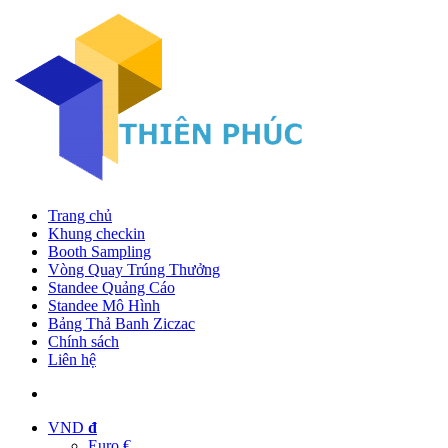
Trang chủ
Khung checkin
Booth Sampling
Vòng Quay Trúng Thưởng
Standee Quảng Cáo
Standee Mô Hình
Bảng Thả Banh Ziczac
Chính sách
Liên hệ
VND
đ
Euro €