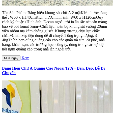
Tên Sản Phẩm: Bảng hiệu khung sắt chữ A 2 mặtKích thước tổng
thể : W60 x H140cmKích thước hình ảnh: W60 x H120cmQuy
cách kỹ thuật:+Hình ảnh: Decan ngoài trời in ấn sắc nét cán màng
bảo vệ bồi fomat 5mm+Chất liệu: toàn bộ khung sắt vuông 20mm
viền nhôm mạ kẽm chống gỉ sét+Khung xương chịu lực chắc
chắn+Chân xếp tiện dụng dễ di chuyểnTổng trọng lượng: 3-
4kgThích hợp dùng quảng cáo cho các quán trà sữa, cà phê, nhà
hàng, khách sạn, các trường học, công ty, dùng trong các sự kiện
hội nghị quảng cáo trong nhà lẫn ngoài trời
Xem
Mua ngay
Bảng Hiệu Chữ A Quảng Cáo Ngoài Trời – Bền, Đẹp, Dễ Di
Chuyển