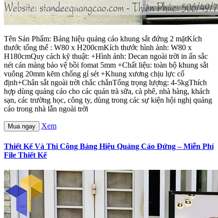
Tên Sản Phẩm: Bảng hiệu quảng cáo khung sắt đứng 2 mặtKích
thước tổng thể : W80 x H200cmKích thước hình ảnh: W80 x
H180cmQuy cách kỹ thuật: +Hình ảnh: Decan ngoài trời in ấn sắc
nét cán màng bảo vệ bồi fomat 5mm +Chất liệu: toàn bộ khung sắt
vuông 20mm kẽm chống gỉ sét +Khung xương chịu lực cố
định+Chân sắt ngoài trời chắc chắnTổng trọng lượng: 4-5kgThích
hợp dùng quảng cáo cho các quán trà sữa, cà phê, nhà hàng, khách
sạn, các trường học, công ty, dùng trong các sự kiện hội nghị quảng
cáo trong nhà lẫn ngoài trời
Xem
Mua ngay
Thiết Kế Và Thi Công Bảng Hiệu Quảng Cáo Đứng – Miễn Phí
File Thiết Kế