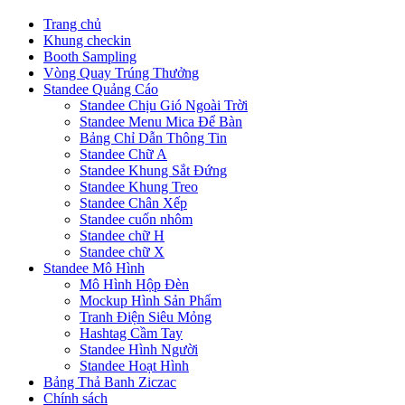
Trang chủ
Khung checkin
Booth Sampling
Vòng Quay Trúng Thưởng
Standee Quảng Cáo
Standee Chịu Gió Ngoài Trời
Standee Menu Mica Để Bàn
Bảng Chỉ Dẫn Thông Tin
Standee Chữ A
Standee Khung Sắt Đứng
Standee Khung Treo
Standee Chân Xếp
Standee cuốn nhôm
Standee chữ H
Standee chữ X
Standee Mô Hình
Mô Hình Hộp Đèn
Mockup Hình Sản Phẩm
Tranh Điện Siêu Mỏng
Hashtag Cầm Tay
Standee Hình Người
Standee Hoạt Hình
Bảng Thả Banh Ziczac
Chính sách