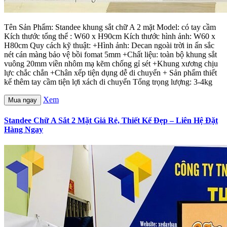
Tên Sản Phẩm: Standee khung sắt chữ A 2 mặt Model: có tay cầm
Kích thước tổng thể : W60 x H90cm Kích thước hình ảnh: W60 x
H80cm Quy cách kỹ thuật: +Hình ảnh: Decan ngoài trời in ấn sắc
nét cán màng bảo vệ bồi fomat 5mm +Chất liệu: toàn bộ khung sắt
vuông 20mm viền nhôm mạ kẽm chống gỉ sét +Khung xương chịu
lực chắc chắn +Chân xếp tiện dụng dễ di chuyển + Sản phẩm thiết
kế thêm tay cầm tiện lợi xách di chuyển Tổng trọng lượng: 3-4kg
Xem
Mua ngay
Standee Chữ A Sắt 2 Mặt Giá Rẻ, Thiết Kế Đẹp – Liên Hệ Đặt
Hàng Ngay