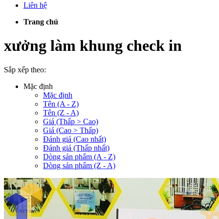
Liên hệ
Trang chủ
xưởng làm khung check in
Sắp xếp theo:
Mặc định
Mặc định
Tên (A - Z)
Tên (Z - A)
Giá (Thấp > Cao)
Giá (Cao > Thấp)
Đánh giá (Cao nhất)
Đánh giá (Thấp nhất)
Dòng sản phẩm (A - Z)
Dòng sản phẩm (Z - A)