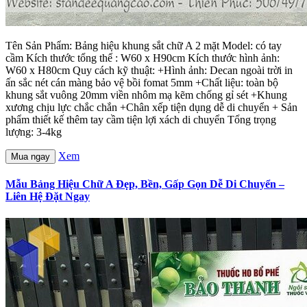
Tên Sản Phẩm: Bảng hiệu khung sắt chữ A 2 mặt Model: có tay
cầm Kích thước tổng thể : W60 x H90cm Kích thước hình ảnh:
W60 x H80cm Quy cách kỹ thuật: +Hình ảnh: Decan ngoài trời in
ấn sắc nét cán màng bảo vệ bồi fomat 5mm +Chất liệu: toàn bộ
khung sắt vuông 20mm viền nhôm mạ kẽm chống gỉ sét +Khung
xương chịu lực chắc chắn +Chân xếp tiện dụng dễ di chuyển + Sản
phẩm thiết kế thêm tay cầm tiện lợi xách di chuyển Tổng trọng
lượng: 3-4kg
Xem
Mua ngay
Mẫu Bảng Hiệu Chữ A Đẹp, Bền, Gấp Gọn Dễ Di Chuyển –
Liên Hệ Đặt Ngay