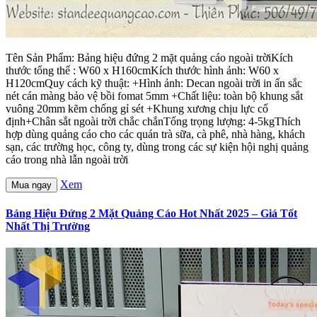
Tên Sản Phẩm: Bảng hiệu đứng 2 mặt quảng cáo ngoài trờiKích
thước tổng thể : W60 x H160cmKích thước hình ảnh: W60 x
H120cmQuy cách kỹ thuật: +Hình ảnh: Decan ngoài trời in ấn sắc
nét cán màng bảo vệ bồi fomat 5mm +Chất liệu: toàn bộ khung sắt
vuông 20mm kẽm chống gỉ sét +Khung xương chịu lực cố
định+Chân sắt ngoài trời chắc chắnTổng trọng lượng: 4-5kgThích
hợp dùng quảng cáo cho các quán trà sữa, cà phê, nhà hàng, khách
sạn, các trường học, công ty, dùng trong các sự kiện hội nghị quảng
cáo trong nhà lẫn ngoài trời
Xem
Mua ngay
Bảng Hiệu Đứng 2 Mặt Quảng Cáo Hot Nhất 2025 – Giá Tốt
Nhất Thị Trường