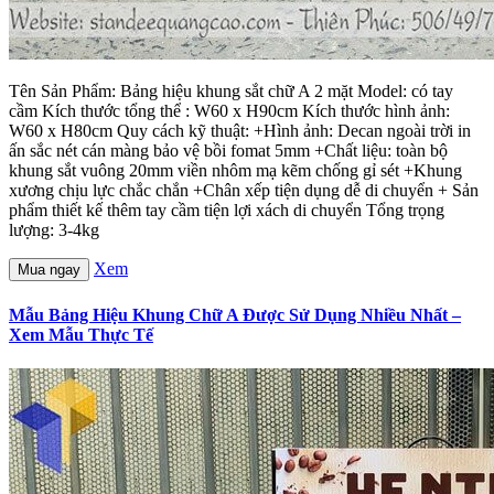
Tên Sản Phẩm: Bảng hiệu khung sắt chữ A 2 mặt Model: có tay
cầm Kích thước tổng thể : W60 x H90cm Kích thước hình ảnh:
W60 x H80cm Quy cách kỹ thuật: +Hình ảnh: Decan ngoài trời in
ấn sắc nét cán màng bảo vệ bồi fomat 5mm +Chất liệu: toàn bộ
khung sắt vuông 20mm viền nhôm mạ kẽm chống gỉ sét +Khung
xương chịu lực chắc chắn +Chân xếp tiện dụng dễ di chuyển + Sản
phẩm thiết kế thêm tay cầm tiện lợi xách di chuyển Tổng trọng
lượng: 3-4kg
Xem
Mua ngay
Mẫu Bảng Hiệu Khung Chữ A Được Sử Dụng Nhiều Nhất –
Xem Mẫu Thực Tế