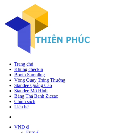
Trang chủ
Khung checkin
Booth Sampling
Vòng Quay Trúng Thưởng
Standee Quảng Cáo
Standee Mô Hình
Bảng Thả Banh Ziczac
Chính sách
Liên hệ
VND
đ
Euro €