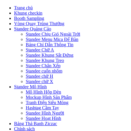
Trang chủ
Khung checkin
Booth Sampling
Vòng Quay Trúng Thưởng
Standee Quảng Cáo
Standee Chịu Gió Ngoài Trời
Standee Menu Mica Để Bàn
Bảng Chỉ Dẫn Thông Tin
Standee Chữ A
Standee Khung Sắt Đứng
Standee Khung Treo
Standee Chân Xếp
Standee cuốn nhôm
Standee chữ H
Standee chữ X
Standee Mô Hình
Mô Hình Hộp Đèn
Mockup Hình Sản Phẩm
Tranh Điện Siêu Mỏng
Hashtag Cầm Tay
Standee Hình Người
Standee Hoạt Hình
Bảng Thả Banh Ziczac
Chính sách