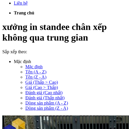
Liên hệ
Trang chủ
xưởng in standee chân xếp
không qua trung gian
Sắp xếp theo:
Mặc định
Mặc định
Tên (A - Z)
Tên (Z - A)
Giá (Thấp > Cao)
Giá (Cao > Thấp)
Đánh giá (Cao nhất)
Đánh giá (Thấp nhất)
Dòng sản phẩm (A - Z)
Dòng sản phẩm (Z - A)