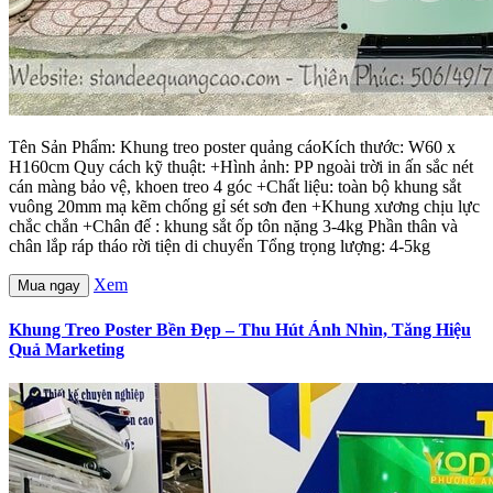
Tên Sản Phẩm: Khung treo poster quảng cáoKích thước: W60 x
H160cm Quy cách kỹ thuật: +Hình ảnh: PP ngoài trời in ấn sắc nét
cán màng bảo vệ, khoen treo 4 góc +Chất liệu: toàn bộ khung sắt
vuông 20mm mạ kẽm chống gỉ sét sơn đen +Khung xương chịu lực
chắc chắn +Chân đế : khung sắt ốp tôn nặng 3-4kg Phần thân và
chân lắp ráp tháo rời tiện di chuyển Tổng trọng lượng: 4-5kg
Xem
Mua ngay
Khung Treo Poster Bền Đẹp – Thu Hút Ánh Nhìn, Tăng Hiệu
Quả Marketing