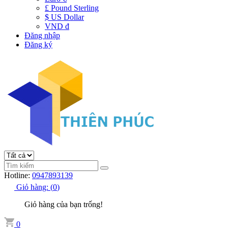
£ Pound Sterling
$ US Dollar
VND đ
Đăng nhập
Đăng ký
Hotline:
0947893139
Giỏ hàng:
(
0
)
Giỏ hàng của bạn trống!
0