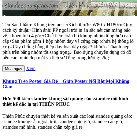
Tên Sản Phẩm: Khung treo posterKích thước: W80 x H180cmQuy
cách kỹ thuật:+Hình ảnh: PP ngoài trời in ấn sắc nét cán màng bảo
vệ, khoen treo 4 góc+Chất liệu: toàn bộ khung nhôm tổng hợp cao
cấp+Sản phẩm gồm 1 hộp nhôm dày và cứng cáp (chứa hệ thống lò
xo).- Cây chống bằng thép dày loại dày (gấp 3 khúc).- Thanh nẹp
phía trên bằng nhôm tốt sang trọng.- Bao đựng chuyên dụng có độ
bền cao, nhìn đẹp mắt và lịch sựTổng trọng lượng: 2kg
Xem
Mua ngay
Khung Treo Poster Giá Rẻ – Giúp Poster Nổi Bật Mọi Không
Gian
Hơn 500 kiểu standee khung sắt quảng cáo -standee mô hình
thiết kế độc lạ tại THIÊN PHÚC
Thiên Phúc chuyên thiết kế và sản xuất các loại standee quảng cáo:
standee khung sắt ngoài trời, standee chịu gió, standee cản gió,
stamdee mô hình, standee chân xếp giá rẻ