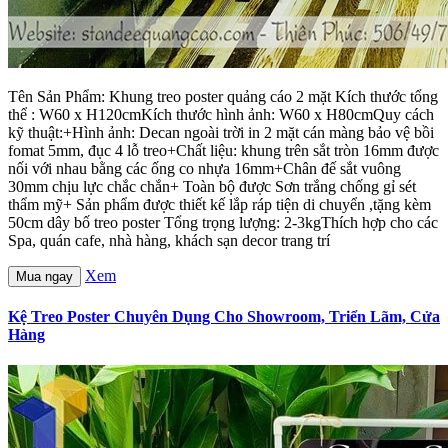
Tên Sản Phẩm: Khung treo poster quảng cáo 2 mặt Kích thước tổng
thể : W60 x H120cmKích thước hình ảnh: W60 x H80cmQuy cách
kỹ thuật:+Hình ảnh: Decan ngoài trời in 2 mặt cán màng bảo vệ bồi
fomat 5mm, đục 4 lỗ treo+Chất liệu: khung trên sắt tròn 16mm được
nối với nhau bằng các ống co nhựa 16mm+Chân đế sắt vuông
30mm chịu lực chắc chắn+ Toàn bộ được Sơn trắng chống gỉ sét
thẩm mỹ+ Sản phẩm được thiết kế lắp ráp tiện di chuyển ,tặng kèm
50cm dây bố treo poster Tổng trọng lượng: 2-3kgThích hợp cho các
Spa, quán cafe, nhà hàng, khách sạn decor trang trí
Xem
Mua ngay
Kệ Treo Poster Chuyên Dụng Cho Showroom, Triển Lãm, Cửa
Hàng