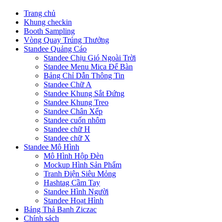
Trang chủ
Khung checkin
Booth Sampling
Vòng Quay Trúng Thưởng
Standee Quảng Cáo
Standee Chịu Gió Ngoài Trời
Standee Menu Mica Để Bàn
Bảng Chỉ Dẫn Thông Tin
Standee Chữ A
Standee Khung Sắt Đứng
Standee Khung Treo
Standee Chân Xếp
Standee cuốn nhôm
Standee chữ H
Standee chữ X
Standee Mô Hình
Mô Hình Hộp Đèn
Mockup Hình Sản Phẩm
Tranh Điện Siêu Mỏng
Hashtag Cầm Tay
Standee Hình Người
Standee Hoạt Hình
Bảng Thả Banh Ziczac
Chính sách