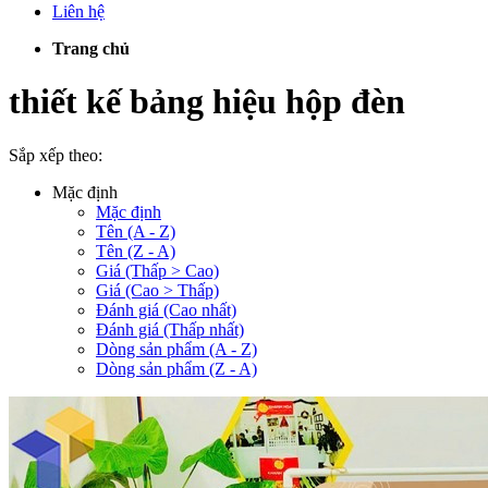
Liên hệ
Trang chủ
thiết kế bảng hiệu hộp đèn
Sắp xếp theo:
Mặc định
Mặc định
Tên (A - Z)
Tên (Z - A)
Giá (Thấp > Cao)
Giá (Cao > Thấp)
Đánh giá (Cao nhất)
Đánh giá (Thấp nhất)
Dòng sản phẩm (A - Z)
Dòng sản phẩm (Z - A)