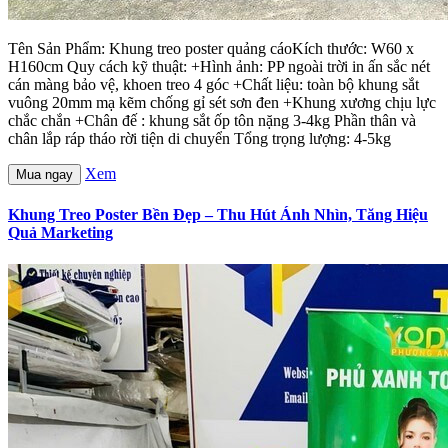
Tên Sản Phẩm: Khung treo poster quảng cáoKích thước: W60 x
H160cm Quy cách kỹ thuật: +Hình ảnh: PP ngoài trời in ấn sắc nét
cán màng bảo vệ, khoen treo 4 góc +Chất liệu: toàn bộ khung sắt
vuông 20mm mạ kẽm chống gỉ sét sơn đen +Khung xương chịu lực
chắc chắn +Chân đế : khung sắt ốp tôn nặng 3-4kg Phần thân và
chân lắp ráp tháo rời tiện di chuyển Tổng trọng lượng: 4-5kg
Xem
Mua ngay
Khung Treo Poster Bền Đẹp – Thu Hút Ánh Nhìn, Tăng Hiệu
Quả Marketing