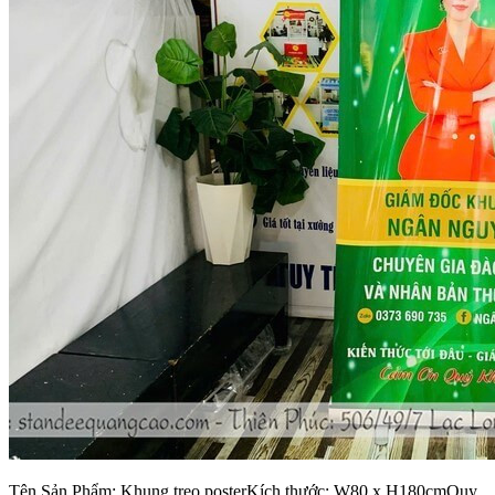
Tên Sản Phẩm: Khung treo posterKích thước: W80 x H180cmQuy