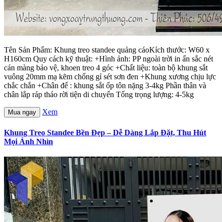
Tên Sản Phẩm: Khung treo standee quảng cáoKích thước: W60 x
H160cm Quy cách kỹ thuật: +Hình ảnh: PP ngoài trời in ấn sắc nét
cán màng bảo vệ, khoen treo 4 góc +Chất liệu: toàn bộ khung sắt
vuông 20mm mạ kẽm chống gỉ sét sơn đen +Khung xương chịu lực
chắc chắn +Chân đế : khung sắt ốp tôn nặng 3-4kg Phần thân và
chân lắp ráp tháo rời tiện di chuyển Tổng trọng lượng: 4-5kg
Xem
Mua ngay
Khung Treo Standee Bền Đẹp – Dễ Dàng Lắp Đặt, Thu Hút
Mọi Ánh Nhìn