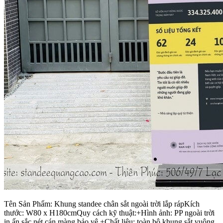
Tên Sản Phẩm: Khung standee chân sắt ngoài trời lắp rápKích
thước: W80 x H180cmQuy cách kỹ thuật:+Hình ảnh: PP ngoài trời
in ấn sắc nét cán màng bảo vệ +Chất liệu: toàn bộ khung sắt vuông