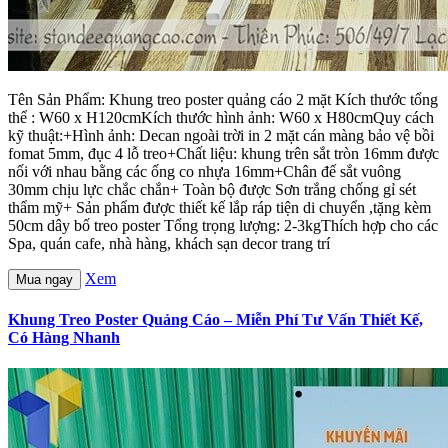
Tên Sản Phẩm: Khung treo poster quảng cáo 2 mặt Kích thước tổng
thể : W60 x H120cmKích thước hình ảnh: W60 x H80cmQuy cách
kỹ thuật:+Hình ảnh: Decan ngoài trời in 2 mặt cán màng bảo vệ bồi
fomat 5mm, đục 4 lỗ treo+Chất liệu: khung trên sắt tròn 16mm được
nối với nhau bằng các ống co nhựa 16mm+Chân đế sắt vuông
30mm chịu lực chắc chắn+ Toàn bộ được Sơn trắng chống gỉ sét
thẩm mỹ+ Sản phẩm được thiết kế lắp ráp tiện di chuyển ,tặng kèm
50cm dây bố treo poster Tổng trọng lượng: 2-3kgThích hợp cho các
Spa, quán cafe, nhà hàng, khách sạn decor trang trí
Xem
Mua ngay
Khung Treo Poster Quảng Cáo – Miễn Phí Tư Vấn Thiết Kế,
Có Hàng Nhanh