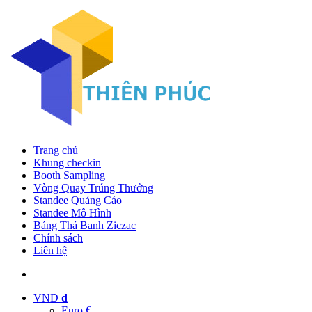
Trang chủ
Khung checkin
Booth Sampling
Vòng Quay Trúng Thưởng
Standee Quảng Cáo
Standee Mô Hình
Bảng Thả Banh Ziczac
Chính sách
Liên hệ
VND
đ
Euro €