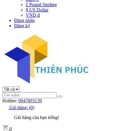
£ Pound Sterling
$ US Dollar
VND đ
Đăng nhập
Đăng ký
Hotline:
0947893139
Giỏ hàng:
(
0
)
Giỏ hàng của bạn trống!
0