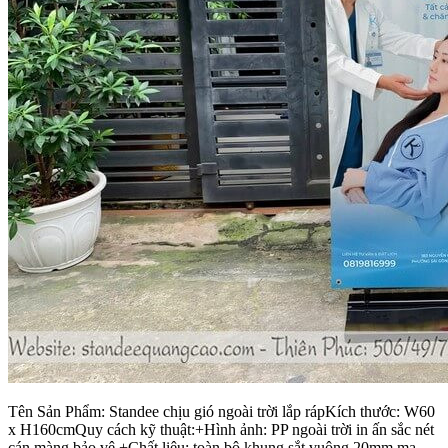
Tên Sản Phẩm: Standee chịu gió ngoài trời lắp rápKích thước: W60
x H160cmQuy cách kỹ thuật:+Hình ảnh: PP ngoài trời in ấn sắc nét
cán màng bảo vệ +Chất liệu: toàn bộ khung sắt vuông 20mm mạ