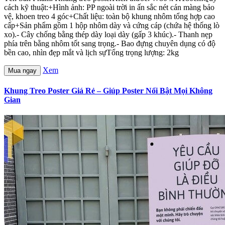
cách kỹ thuật:+Hình ảnh: PP ngoài trời in ấn sắc nét cán màng bảo
vệ, khoen treo 4 góc+Chất liệu: toàn bộ khung nhôm tổng hợp cao
cấp+Sản phẩm gồm 1 hộp nhôm dày và cứng cáp (chứa hệ thống lò
xo).- Cây chống bằng thép dày loại dày (gấp 3 khúc).- Thanh nẹp
phía trên bằng nhôm tốt sang trọng.- Bao đựng chuyên dụng có độ
bền cao, nhìn đẹp mắt và lịch sựTổng trọng lượng: 2kg
Xem
Mua ngay
Khung Treo Poster Giá Rẻ – Giúp Poster Nổi Bật Mọi Không
Gian