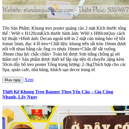
Tên Sản Phẩm: Khung treo poster quảng cáo 2 mặt Kích thước tổng
thể : W60 x H120cmKích thước hình ảnh: W60 x H80cmQuy cách
kỹ thuật:+Hình ảnh: Decan ngoài trời in 2 mặt cán màng bảo vệ bồi
fomat 5mm, đục 4 lỗ treo+Chất liệu: khung trên sắt tròn 16mm được
nối với nhau bằng các ống co nhựa 16mm+Chân đế sắt vuông
30mm chịu lực chắc chắn+ Toàn bộ được Sơn trắng chống gỉ sét
thẩm mỹ+ Sản phẩm được thiết kế lắp ráp tiện di chuyển ,tặng kèm
50cm dây bố treo poster Tổng trọng lượng: 2-3kgThích hợp cho các
Spa, quán cafe, nhà hàng, khách sạn decor trang trí
Xem
Mua ngay
Thiết Kế Khung Treo Banner Theo Yêu Cầu – Gia Công
Nhanh, Lấy Ngay