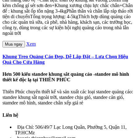
kẽm chống gỉ sét sơn đen+Khung xương chịu lực chắc chắn+Chân
đế : khung sắt ốp tôn nặng 3-4kgPhần thân và chân lắp ráp tháo rời
tiện di chuyểnTổng trọng lượng: 4-5kgThích hợp dùng quảng cáo
cho các quán trà sữa, cà phê, nhà hàng, khách sạn, các trường học,
công ty, dùng trong các sự kiện hội nghị quảng cáo trong nhà lẫn
ngoài trời
Xem
Mua ngay
Khung Treo Quảng Cáo Đẹp, Dễ Lắp Đặt – Lựa Chọn Hiệu
Quả Cho Cửa Hàng
Hơn 500 kiểu standee khung sắt quảng cáo -standee mô hình
thiết kế độc lạ tại THIÊN PHÚC
Thiên Phúc chuyên thiết kế và sản xuất các loại standee quảng cáo:
standee khung sắt ngoài trời, standee chịu gió, standee cản gió,
stamdee mô hình, standee chân xếp giá rẻ
Liên hệ
Địa Chỉ: 506/49/7 Lạc Long Quân, Phường 5, Quận 11,
TP.HCMz