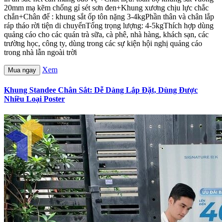
20mm mạ kẽm chống gỉ sét sơn đen+Khung xương chịu lực chắc
chắn+Chân đế : khung sắt ốp tôn nặng 3-4kgPhần thân và chân lắp
ráp tháo rời tiện di chuyểnTổng trọng lượng: 4-5kgThích hợp dùng
quảng cáo cho các quán trà sữa, cà phê, nhà hàng, khách sạn, các
trường học, công ty, dùng trong các sự kiện hội nghị quảng cáo
trong nhà lẫn ngoài trời
Xem
Mua ngay
Khung Standee Chân Sắt: Dễ Dàng Lắp Đặt, Dùng Được
Nhiều Loại Poster