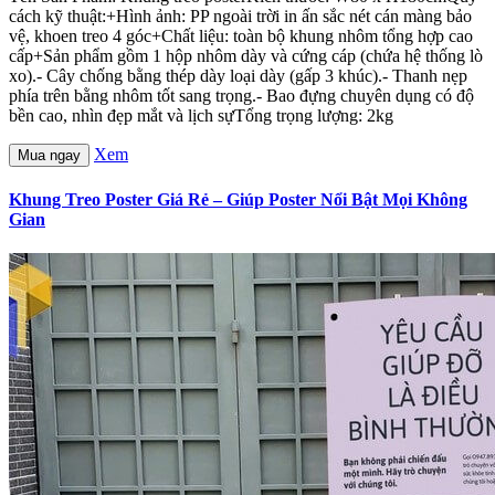
cách kỹ thuật:+Hình ảnh: PP ngoài trời in ấn sắc nét cán màng bảo
vệ, khoen treo 4 góc+Chất liệu: toàn bộ khung nhôm tổng hợp cao
cấp+Sản phẩm gồm 1 hộp nhôm dày và cứng cáp (chứa hệ thống lò
xo).- Cây chống bằng thép dày loại dày (gấp 3 khúc).- Thanh nẹp
phía trên bằng nhôm tốt sang trọng.- Bao đựng chuyên dụng có độ
bền cao, nhìn đẹp mắt và lịch sựTổng trọng lượng: 2kg
Xem
Mua ngay
Khung Treo Poster Giá Rẻ – Giúp Poster Nổi Bật Mọi Không
Gian