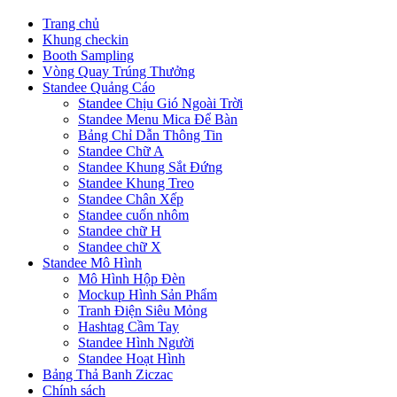
Trang chủ
Khung checkin
Booth Sampling
Vòng Quay Trúng Thưởng
Standee Quảng Cáo
Standee Chịu Gió Ngoài Trời
Standee Menu Mica Để Bàn
Bảng Chỉ Dẫn Thông Tin
Standee Chữ A
Standee Khung Sắt Đứng
Standee Khung Treo
Standee Chân Xếp
Standee cuốn nhôm
Standee chữ H
Standee chữ X
Standee Mô Hình
Mô Hình Hộp Đèn
Mockup Hình Sản Phẩm
Tranh Điện Siêu Mỏng
Hashtag Cầm Tay
Standee Hình Người
Standee Hoạt Hình
Bảng Thả Banh Ziczac
Chính sách