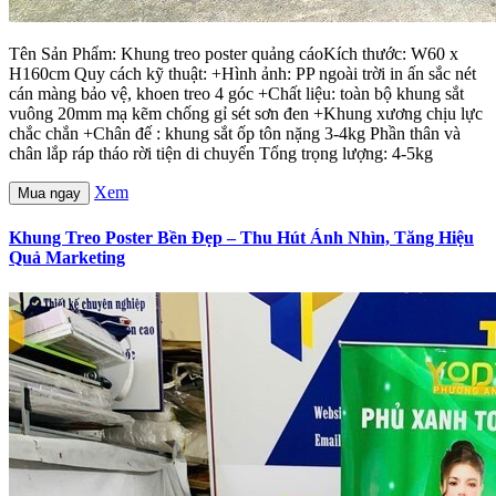
Tên Sản Phẩm: Khung treo poster quảng cáoKích thước: W60 x
H160cm Quy cách kỹ thuật: +Hình ảnh: PP ngoài trời in ấn sắc nét
cán màng bảo vệ, khoen treo 4 góc +Chất liệu: toàn bộ khung sắt
vuông 20mm mạ kẽm chống gỉ sét sơn đen +Khung xương chịu lực
chắc chắn +Chân đế : khung sắt ốp tôn nặng 3-4kg Phần thân và
chân lắp ráp tháo rời tiện di chuyển Tổng trọng lượng: 4-5kg
Xem
Mua ngay
Khung Treo Poster Bền Đẹp – Thu Hút Ánh Nhìn, Tăng Hiệu
Quả Marketing