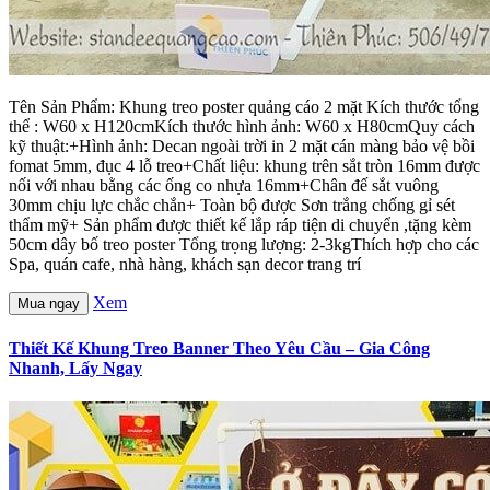
Tên Sản Phẩm: Khung treo poster quảng cáo 2 mặt Kích thước tổng
thể : W60 x H120cmKích thước hình ảnh: W60 x H80cmQuy cách
kỹ thuật:+Hình ảnh: Decan ngoài trời in 2 mặt cán màng bảo vệ bồi
fomat 5mm, đục 4 lỗ treo+Chất liệu: khung trên sắt tròn 16mm được
nối với nhau bằng các ống co nhựa 16mm+Chân đế sắt vuông
30mm chịu lực chắc chắn+ Toàn bộ được Sơn trắng chống gỉ sét
thẩm mỹ+ Sản phẩm được thiết kế lắp ráp tiện di chuyển ,tặng kèm
50cm dây bố treo poster Tổng trọng lượng: 2-3kgThích hợp cho các
Spa, quán cafe, nhà hàng, khách sạn decor trang trí
Xem
Mua ngay
Thiết Kế Khung Treo Banner Theo Yêu Cầu – Gia Công
Nhanh, Lấy Ngay