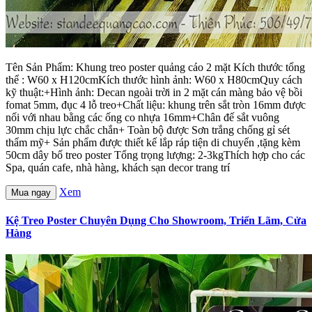
Tên Sản Phẩm: Khung treo poster quảng cáo 2 mặt Kích thước tổng
thể : W60 x H120cmKích thước hình ảnh: W60 x H80cmQuy cách
kỹ thuật:+Hình ảnh: Decan ngoài trời in 2 mặt cán màng bảo vệ bồi
fomat 5mm, đục 4 lỗ treo+Chất liệu: khung trên sắt tròn 16mm được
nối với nhau bằng các ống co nhựa 16mm+Chân đế sắt vuông
30mm chịu lực chắc chắn+ Toàn bộ được Sơn trắng chống gỉ sét
thẩm mỹ+ Sản phẩm được thiết kế lắp ráp tiện di chuyển ,tặng kèm
50cm dây bố treo poster Tổng trọng lượng: 2-3kgThích hợp cho các
Spa, quán cafe, nhà hàng, khách sạn decor trang trí
Xem
Mua ngay
Kệ Treo Poster Chuyên Dụng Cho Showroom, Triển Lãm, Cửa
Hàng