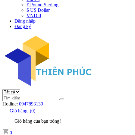
£ Pound Sterling
$ US Dollar
VND đ
Đăng nhập
Đăng ký
Hotline:
0947893139
Giỏ hàng:
(
0
)
Giỏ hàng của bạn trống!
0