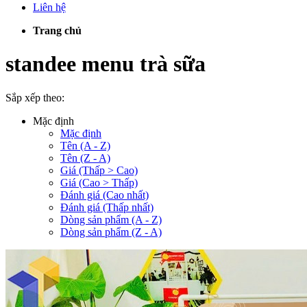
Liên hệ
Trang chủ
standee menu trà sữa
Sắp xếp theo:
Mặc định
Mặc định
Tên (A - Z)
Tên (Z - A)
Giá (Thấp > Cao)
Giá (Cao > Thấp)
Đánh giá (Cao nhất)
Đánh giá (Thấp nhất)
Dòng sản phẩm (A - Z)
Dòng sản phẩm (Z - A)