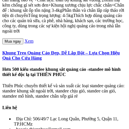
kẽm chống gỉ sét sơn đen+Khung xương chịu lực chắc chắn+Chân
đế : khung sắt ốp tôn nặng 3-4kgPhần thân và chân lắp ráp tháo rời
tiện di chuyểnTổng trọng lượng: 4-5kgThích hợp dùng quảng cáo
cho các quán trà sữa, cà phê, nhà hàng, khách sạn, các trường học,
công ty, dùng trong các sự kiện hội nghị quảng cáo trong nhà lẫn
ngoài trời
Xem
Mua ngay
Khung Treo Quảng Cáo Đẹp, Dễ Lắp Đặt – Lựa Chọn Hiệu
Quả Cho Cửa Hàng
Hơn 500 kiểu standee khung sắt quảng cáo -standee mô hình
thiết kế độc lạ tại THIÊN PHÚC
Thiên Phúc chuyên thiết kế và sản xuất các loại standee quảng cáo:
standee khung sắt ngoài trời, standee chịu gió, standee cản gió,
stamdee mô hình, standee chân xếp giá rẻ
Liên hệ
Địa Chỉ: 506/49/7 Lạc Long Quân, Phường 5, Quận 11,
TP.HCMz