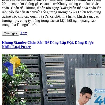
20mm mạ kẽm chống gỉ sét sơn đen+Khung xương chịu lực chắc
chắn+Chân đế : khung sắt ốp tôn nặng 3-4kgPhần thân và chân lắp
ráp tháo rời tiện di chuyểnTổng trọng lượng: 4-5kgThích hợp dùng
quảng cáo cho các quán trà sữa, cà phê, nhà hàng, khách sạn, các
trường học, công ty, dùng trong các sự kiện hội nghị quảng cáo
trong nhà lẫn ngoài trời
Xem
Mua ngay
Khung Standee Chân Sắt: Dễ Dàng Lắp Đặt, Dùng Được
Nhiều Loại Poster