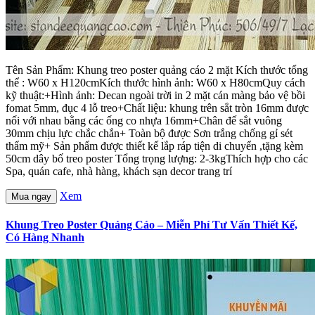
Tên Sản Phẩm: Khung treo poster quảng cáo 2 mặt Kích thước tổng
thể : W60 x H120cmKích thước hình ảnh: W60 x H80cmQuy cách
kỹ thuật:+Hình ảnh: Decan ngoài trời in 2 mặt cán màng bảo vệ bồi
fomat 5mm, đục 4 lỗ treo+Chất liệu: khung trên sắt tròn 16mm được
nối với nhau bằng các ống co nhựa 16mm+Chân đế sắt vuông
30mm chịu lực chắc chắn+ Toàn bộ được Sơn trắng chống gỉ sét
thẩm mỹ+ Sản phẩm được thiết kế lắp ráp tiện di chuyển ,tặng kèm
50cm dây bố treo poster Tổng trọng lượng: 2-3kgThích hợp cho các
Spa, quán cafe, nhà hàng, khách sạn decor trang trí
Xem
Mua ngay
Khung Treo Poster Quảng Cáo – Miễn Phí Tư Vấn Thiết Kế,
Có Hàng Nhanh