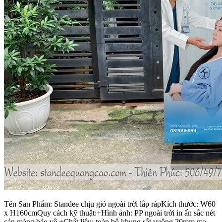
Tên Sản Phẩm: Standee chịu gió ngoài trời lắp rápKích thước: W60
x H160cmQuy cách kỹ thuật:+Hình ảnh: PP ngoài trời in ấn sắc nét
cán màng bảo vệ +Chất liệu: toàn bộ khung sắt vuông 20mm mạ