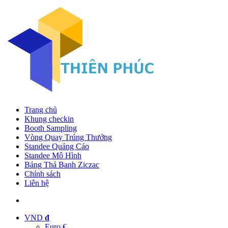
Trang chủ
Khung checkin
Booth Sampling
Vòng Quay Trúng Thưởng
Standee Quảng Cáo
Standee Mô Hình
Bảng Thả Banh Ziczac
Chính sách
Liên hệ
VND
đ
Euro €