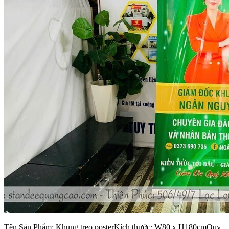
Tên Sản Phẩm: Khung treo posterKích thước: W80 x H180cmQuy