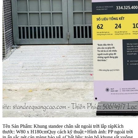
Tên Sản Phẩm: Khung standee chân sắt ngoài trời lắp rápKích
thước: W80 x H180cmQuy cách kỹ thuật:+Hình ảnh: PP ngoài trời
in ấn sắc nét cán màng bảo vệ +Chất liệu: toàn bộ khung sắt vuông