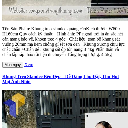
Tên Sản Phẩm: Khung treo standee quảng cáoKích thước: W60 x
H160cm Quy cách kỹ thuật: +Hình ảnh: PP ngoài trời in ấn sắc nét
cán màng bảo vệ, khoen treo 4 góc +Chất liệu: toàn bộ khung sắt
vuông 20mm mạ kẽm chống gỉ sét sơn đen +Khung xương chịu lực
chắc chắn +Chân đế : khung sắt ốp tôn nặng 3-4kg Phần thân và
chân lắp ráp tháo rời tiện di chuyển Tổng trọng lượng: 4-5kg
Xem
Mua ngay
Khung Treo Standee Bền Đẹp – Dễ Dàng Lắp Đặt, Thu Hút
Mọi Ánh Nhìn