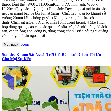
thước tổng thể : W60 x H160cmKích thước hình ảnh: W60 x
H120cmQuy cách kỹ thuật: +Hình ảnh: Decan ngoài trời in ấn sắc
nét cán màng bảo vệ bồi fomat 5mm +Chất liệu: toàn bộ khung sắt
vuông 20mm kẽm chống gỉ sét +Khung xương chịu lực cố
định+Chân sắt ngoài trời chắc chắnTổng trọng lượng: 4-5kgThích
hợp dùng quảng cáo cho các quán trà sữa, cà phê, nhà hàng, khách
sạn, các trường học, công ty, dùng trong các sự kiện hội nghị quảng
cáo trong nhà lẫn ngoài trời
Xem
Mua ngay
Standee Khung Sắt Ngoài Trời Giá Rẻ – Lựa Chọn Tối Ưu
Cho Mọi Sự Kiện