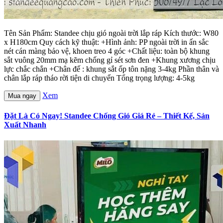
Tên Sản Phẩm: Standee chịu gió ngoài trời lắp ráp Kích thước: W80
x H180cm Quy cách kỹ thuật: +Hình ảnh: PP ngoài trời in ấn sắc
nét cán màng bảo vệ, khoen treo 4 góc +Chất liệu: toàn bộ khung
sắt vuông 20mm mạ kẽm chống gỉ sét sơn đen +Khung xương chịu
lực chắc chắn +Chân đế : khung sắt ốp tôn nặng 3-4kg Phần thân và
chân lắp ráp tháo rời tiện di chuyển Tổng trọng lượng: 4-5kg
Xem
Mua ngay
Đặt Là Có Ngay! Standee Chống Gió Giá Rẻ – Thiết Kế, Sản
Xuất Nhanh