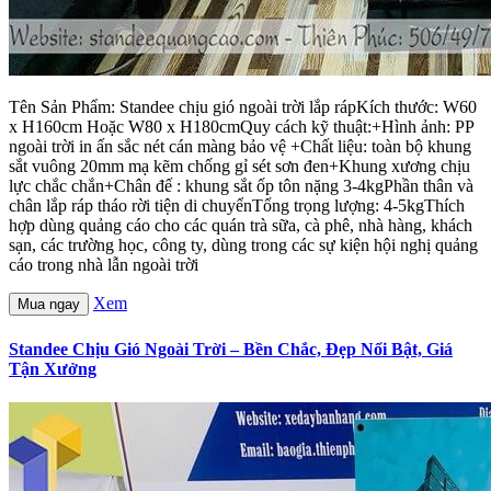
Tên Sản Phẩm: Standee chịu gió ngoài trời lắp rápKích thước: W60
x H160cm Hoặc W80 x H180cmQuy cách kỹ thuật:+Hình ảnh: PP
ngoài trời in ấn sắc nét cán màng bảo vệ +Chất liệu: toàn bộ khung
sắt vuông 20mm mạ kẽm chống gỉ sét sơn đen+Khung xương chịu
lực chắc chắn+Chân đế : khung sắt ốp tôn nặng 3-4kgPhần thân và
chân lắp ráp tháo rời tiện di chuyểnTổng trọng lượng: 4-5kgThích
hợp dùng quảng cáo cho các quán trà sữa, cà phê, nhà hàng, khách
sạn, các trường học, công ty, dùng trong các sự kiện hội nghị quảng
cáo trong nhà lẫn ngoài trời
Xem
Mua ngay
Standee Chịu Gió Ngoài Trời – Bền Chắc, Đẹp Nổi Bật, Giá
Tận Xưởng