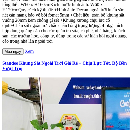
tổng thể : W60 x H160cmKích thước hình ảnh: W60 x
H120cmQuy cách kỹ thuật: +Hình ảnh: Decan ngoài trời in ấn sắc
nét cán màng bảo vệ bồi fomat 5mm +Chất liệu: toàn bộ khung sắt
vuông 20mm kẽm chống gỉ sét +Khung xương chịu lực cố
định+Chân sắt ngoài trời chắc chắnTổng trọng lượng: 4-5kgThích
hợp dùng quảng cáo cho các quán trà sữa, cà phê, nhà hàng, khách
sạn, các trường học, công ty, dùng trong các sự kiện hội nghị quảng
cáo trong nhà lẫn ngoài trời
Xem
Mua ngay
Standee Khung Sắt Ngoài Trời Giá Rẻ – Chịu Lực Tốt, Độ Bền
Vượt Trội