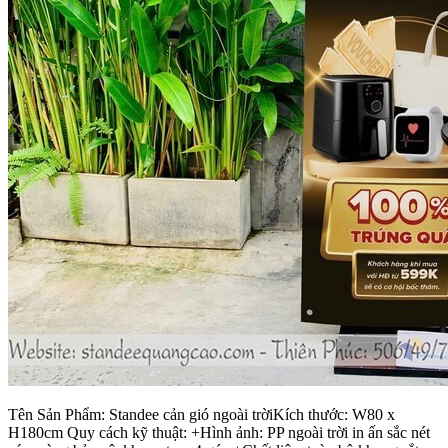
Tên Sản Phẩm: Standee cản gió ngoài trờiKích thước: W80 x
H180cm Quy cách kỹ thuật: +Hình ảnh: PP ngoài trời in ấn sắc nét