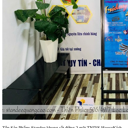
Tên Sản Phẩm: Standee khung sắt đứng 2 mặt TND'S HouseKích