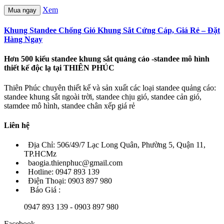
Xem
Mua ngay
Khung Standee Chống Gió Khung Sắt Cứng Cáp, Giá Rẻ – Đặt
Hàng Ngay
Hơn 500 kiểu standee khung sắt quảng cáo -standee mô hình
thiết kế độc lạ tại THIÊN PHÚC
Thiên Phúc chuyên thiết kế và sản xuất các loại standee quảng cáo:
standee khung sắt ngoài trời, standee chịu gió, standee cản gió,
stamdee mô hình, standee chân xếp giá rẻ
Liên hệ
Địa Chỉ: 506/49/7 Lạc Long Quân, Phường 5, Quận 11,
TP.HCMz
baogia.thienphuc@gmail.com
Hotline: 0947 893 139
Điện Thoại: 0903 897 980
Báo Giá :
0947 893 139 - 0903 897 980
Facebook