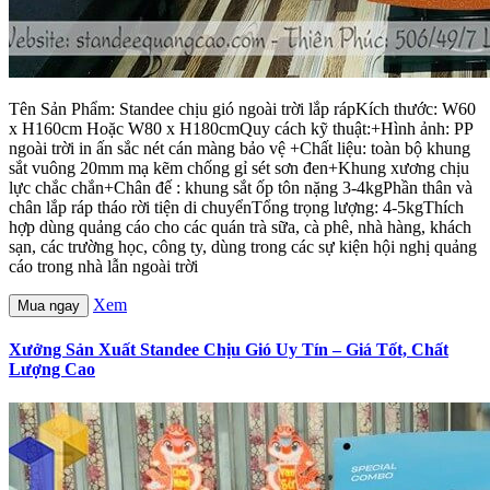
Tên Sản Phẩm: Standee chịu gió ngoài trời lắp rápKích thước: W60
x H160cm Hoặc W80 x H180cmQuy cách kỹ thuật:+Hình ảnh: PP
ngoài trời in ấn sắc nét cán màng bảo vệ +Chất liệu: toàn bộ khung
sắt vuông 20mm mạ kẽm chống gỉ sét sơn đen+Khung xương chịu
lực chắc chắn+Chân đế : khung sắt ốp tôn nặng 3-4kgPhần thân và
chân lắp ráp tháo rời tiện di chuyểnTổng trọng lượng: 4-5kgThích
hợp dùng quảng cáo cho các quán trà sữa, cà phê, nhà hàng, khách
sạn, các trường học, công ty, dùng trong các sự kiện hội nghị quảng
cáo trong nhà lẫn ngoài trời
Xem
Mua ngay
Xưởng Sản Xuất Standee Chịu Gió Uy Tín – Giá Tốt, Chất
Lượng Cao