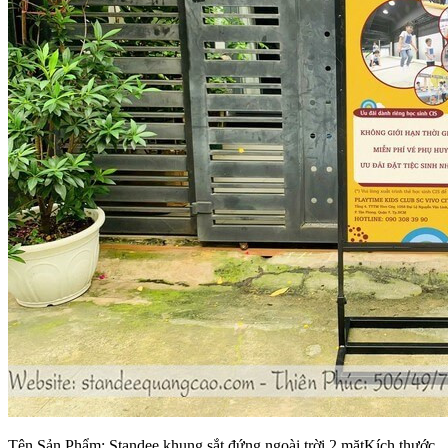
Tên Sản Phẩm: Standee khung sắt đứng ngoài trời 2 mặtKích thước