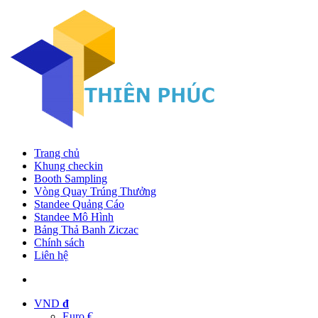
Trang chủ
Khung checkin
Booth Sampling
Vòng Quay Trúng Thưởng
Standee Quảng Cáo
Standee Mô Hình
Bảng Thả Banh Ziczac
Chính sách
Liên hệ
VND
đ
Euro €