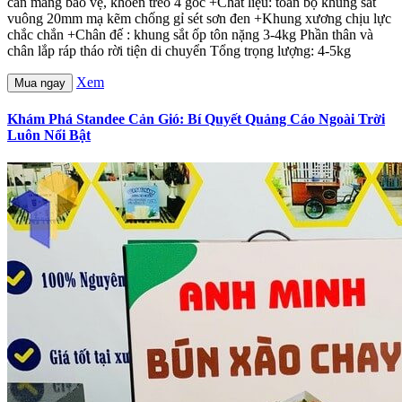
cán màng bảo vệ, khoen treo 4 góc +Chất liệu: toàn bộ khung sắt
vuông 20mm mạ kẽm chống gỉ sét sơn đen +Khung xương chịu lực
chắc chắn +Chân đế : khung sắt ốp tôn nặng 3-4kg Phần thân và
chân lắp ráp tháo rời tiện di chuyển Tổng trọng lượng: 4-5kg
Xem
Mua ngay
Khám Phá Standee Cản Gió: Bí Quyết Quảng Cáo Ngoài Trời
Luôn Nổi Bật