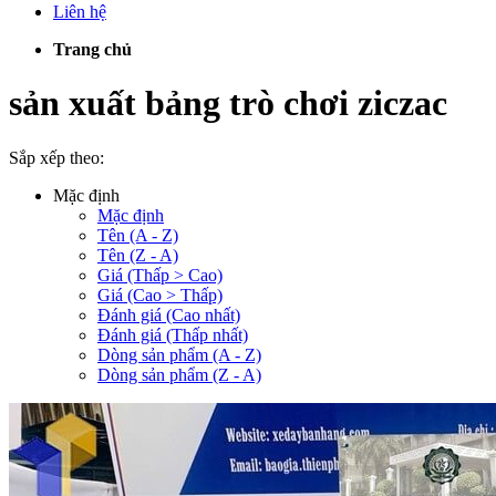
Liên hệ
Trang chủ
sản xuất bảng trò chơi ziczac
Sắp xếp theo:
Mặc định
Mặc định
Tên (A - Z)
Tên (Z - A)
Giá (Thấp > Cao)
Giá (Cao > Thấp)
Đánh giá (Cao nhất)
Đánh giá (Thấp nhất)
Dòng sản phẩm (A - Z)
Dòng sản phẩm (Z - A)