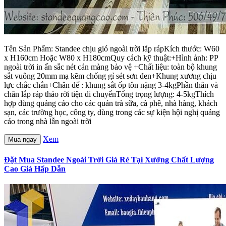
Tên Sản Phẩm: Standee chịu gió ngoài trời lắp rápKích thước: W60
x H160cm Hoặc W80 x H180cmQuy cách kỹ thuật:+Hình ảnh: PP
ngoài trời in ấn sắc nét cán màng bảo vệ +Chất liệu: toàn bộ khung
sắt vuông 20mm mạ kẽm chống gỉ sét sơn đen+Khung xương chịu
lực chắc chắn+Chân đế : khung sắt ốp tôn nặng 3-4kgPhần thân và
chân lắp ráp tháo rời tiện di chuyểnTổng trọng lượng: 4-5kgThích
hợp dùng quảng cáo cho các quán trà sữa, cà phê, nhà hàng, khách
sạn, các trường học, công ty, dùng trong các sự kiện hội nghị quảng
cáo trong nhà lẫn ngoài trời
Xem
Mua ngay
Đặt Mua Standee Ngoài Trời Giá Rẻ Tại Xưởng Chất Lượng
Cao Giá Hấp Dẫn