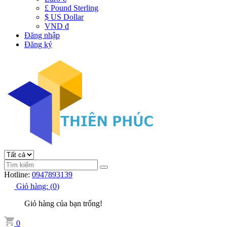
£ Pound Sterling
$ US Dollar
VND đ
Đăng nhập
Đăng ký
Hotline:
0947893139
Giỏ hàng:
(
0
)
Giỏ hàng của bạn trống!
0