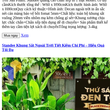
Tên Sản Phẩm: Standee quảng cáo chân xếp in 1 mặt Model: có tay
cầmKích thước tổng thể : W60 x H90cmKích thước hình ảnh: W60
x H80cmQuy cách kỹ thuật:+Hình ảnh: Decan ngoài trời in ấn sắc
nét cán màng bảo vệ bồi fomat 5mm+Chất liệu: toàn bộ khung sắt
vuông 20mm viền nhôm mạ kẽm chống gỉ sét+Khung xương chịu
lực chắc chắn+Chân xếp tiện dụng dễ di chuyển+ Sản phẩm thiết kế
thêm tay cầm tiện lợi xách di chuyểnTổng trọng lượng: 3-4kg
Xem
Mua ngay
Standee Khung Sắt Ngoài Trời Tiết Kiệm Chi Phí – Hiệu Quả
Tối Đa