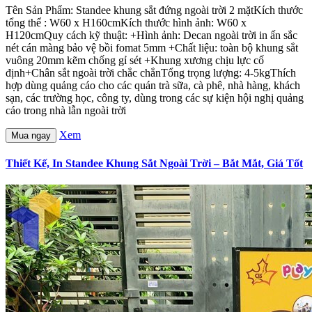
Tên Sản Phẩm: Standee khung sắt đứng ngoài trời 2 mặtKích thước
tổng thể : W60 x H160cmKích thước hình ảnh: W60 x
H120cmQuy cách kỹ thuật: +Hình ảnh: Decan ngoài trời in ấn sắc
nét cán màng bảo vệ bồi fomat 5mm +Chất liệu: toàn bộ khung sắt
vuông 20mm kẽm chống gỉ sét +Khung xương chịu lực cố
định+Chân sắt ngoài trời chắc chắnTổng trọng lượng: 4-5kgThích
hợp dùng quảng cáo cho các quán trà sữa, cà phê, nhà hàng, khách
sạn, các trường học, công ty, dùng trong các sự kiện hội nghị quảng
cáo trong nhà lẫn ngoài trời
Xem
Mua ngay
Thiết Kế, In Standee Khung Sắt Ngoài Trời – Bắt Mắt, Giá Tốt