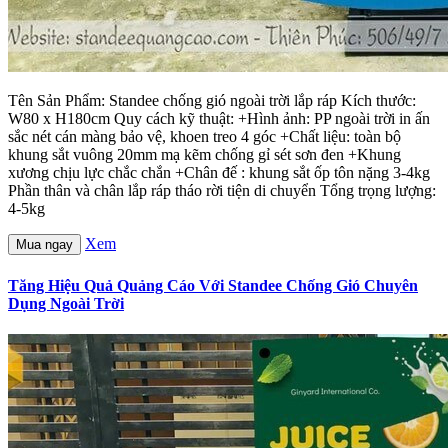
Tên Sản Phẩm: Standee chống gió ngoài trời lắp ráp Kích thước:
W80 x H180cm Quy cách kỹ thuật: +Hình ảnh: PP ngoài trời in ấn
sắc nét cán màng bảo vệ, khoen treo 4 góc +Chất liệu: toàn bộ
khung sắt vuông 20mm mạ kẽm chống gỉ sét sơn đen +Khung
xương chịu lực chắc chắn +Chân đế : khung sắt ốp tôn nặng 3-4kg
Phần thân và chân lắp ráp tháo rời tiện di chuyển Tổng trọng lượng:
4-5kg
Xem
Mua ngay
Tăng Hiệu Quả Quảng Cáo Với Standee Chống Gió Chuyên
Dụng Ngoài Trời