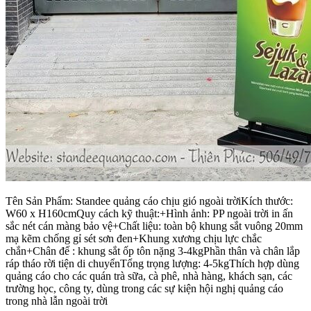
Tên Sản Phẩm: Standee quảng cáo chịu gió ngoài trờiKích thước:
W60 x H160cmQuy cách kỹ thuật:+Hình ảnh: PP ngoài trời in ấn
sắc nét cán màng bảo vệ+Chất liệu: toàn bộ khung sắt vuông 20mm
mạ kẽm chống gỉ sét sơn đen+Khung xương chịu lực chắc
chắn+Chân đế : khung sắt ốp tôn nặng 3-4kgPhần thân và chân lắp
ráp tháo rời tiện di chuyểnTổng trọng lượng: 4-5kgThích hợp dùng
quảng cáo cho các quán trà sữa, cà phê, nhà hàng, khách sạn, các
trường học, công ty, dùng trong các sự kiện hội nghị quảng cáo
trong nhà lẫn ngoài trời