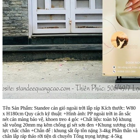
Tên Sản Phẩm: Standee cản gió ngoài trời lắp ráp Kích thước: W80
x H180cm Quy cách kỹ thuật: +Hình ảnh: PP ngoài trời in ấn sắc
nét cán màng bảo vệ, khoen treo 4 góc +Chất liệu: toàn bộ khung
sắt vuông 20mm mạ kẽm chống gỉ sét sơn đen +Khung xương chịu
lực chắc chắn +Chân đế : khung sắt ốp tôn nặng 3-4kg Phần thân và
chân lắp ráp tháo rời tiện di chuyển Tổng trọng lượng: 4-5kg