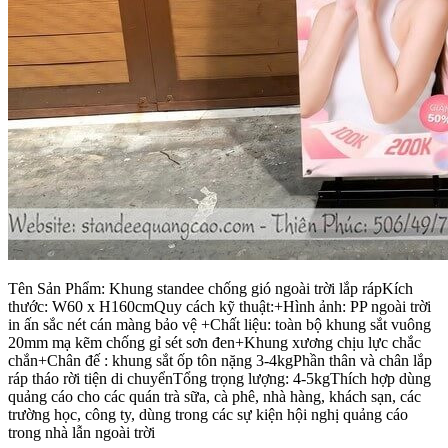
Tên Sản Phẩm: Khung standee chống gió ngoài trời lắp rápKích
thước: W60 x H160cmQuy cách kỹ thuật:+Hình ảnh: PP ngoài trời
in ấn sắc nét cán màng bảo vệ +Chất liệu: toàn bộ khung sắt vuông
20mm mạ kẽm chống gỉ sét sơn đen+Khung xương chịu lực chắc
chắn+Chân đế : khung sắt ốp tôn nặng 3-4kgPhần thân và chân lắp
ráp tháo rời tiện di chuyểnTổng trọng lượng: 4-5kgThích hợp dùng
quảng cáo cho các quán trà sữa, cà phê, nhà hàng, khách sạn, các
trường học, công ty, dùng trong các sự kiện hội nghị quảng cáo
trong nhà lẫn ngoài trời