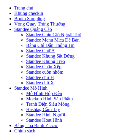
Trang chủ
Khung checkin
Booth Sampling
Vòng Quay Trúng Thưởng
Standee Quảng Cáo
Standee Chịu Gió Ngoài Trời
Standee Menu Mica Để Bàn
Bảng Chỉ Dẫn Thông Tin
Standee Chữ A
Standee Khung Sắt Đứng
Standee Khung Treo
Standee Chân Xếp
Standee cuốn nhôm
Standee chữ H
Standee chữ X
Standee Mô Hình
Mô Hình Hộp Đèn
Mockup Hình Sản Phẩm
Tranh Điện Siêu Mỏng
Hashtag Cầm Tay
Standee Hình Người
Standee Hoạt Hình
Bảng Thả Banh Ziczac
Chính sách