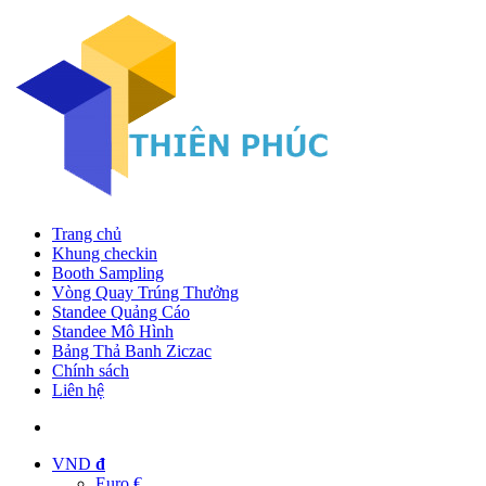
Trang chủ
Khung checkin
Booth Sampling
Vòng Quay Trúng Thưởng
Standee Quảng Cáo
Standee Mô Hình
Bảng Thả Banh Ziczac
Chính sách
Liên hệ
VND
đ
Euro €