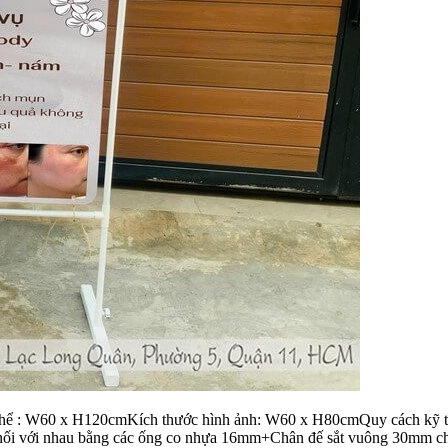
thể : W60 x H120cmKích thước hình ảnh: W60 x H80cmQuy cách kỹ thu
c nối với nhau bằng các ống co nhựa 16mm+Chân đế sắt vuông 30mm ch