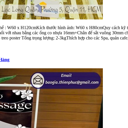
thể : W60 x H120cmKích thước hình ảnh: W60 x H80cmQuy cách kỹ thu
c nối với nhau bằng các ống co nhựa 16mm+Chân đế sắt vuông 30mm ch
 treo poster Tổng trọng lượng: 2-3kgThích hợp cho các Spa, quán cafe,
 Hàng