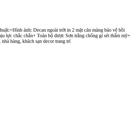
ật:+Hình ảnh: Decan ngoài trời in 2 mặt cán màng bảo vệ bồi
ịu lực chắc chắn+ Toàn bộ được Sơn trắng chống gỉ sét thẩm mỹ+
 nhà hàng, khách sạn decor trang trí