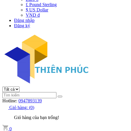
£ Pound Sterling
$ US Dollar
VND đ
Đăng nhập
Đăng ký
Hotline:
0947893139
Giỏ hàng:
(
0
)
Giỏ hàng của bạn trống!
0