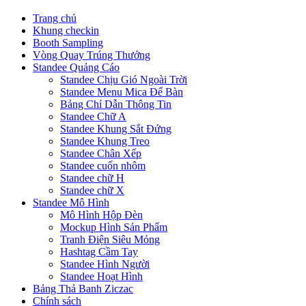
Trang chủ
Khung checkin
Booth Sampling
Vòng Quay Trúng Thưởng
Standee Quảng Cáo
Standee Chịu Gió Ngoài Trời
Standee Menu Mica Để Bàn
Bảng Chỉ Dẫn Thông Tin
Standee Chữ A
Standee Khung Sắt Đứng
Standee Khung Treo
Standee Chân Xếp
Standee cuốn nhôm
Standee chữ H
Standee chữ X
Standee Mô Hình
Mô Hình Hộp Đèn
Mockup Hình Sản Phẩm
Tranh Điện Siêu Mỏng
Hashtag Cầm Tay
Standee Hình Người
Standee Hoạt Hình
Bảng Thả Banh Ziczac
Chính sách