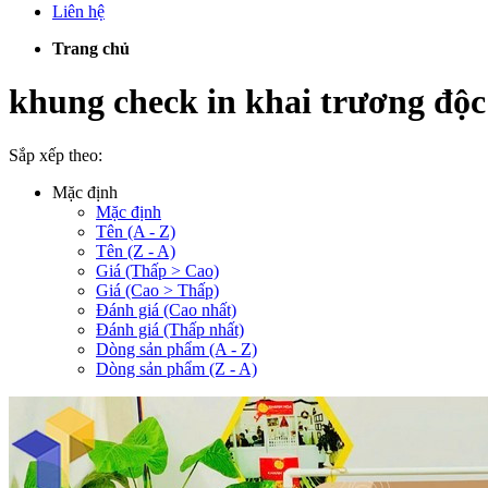
Liên hệ
Trang chủ
khung check in khai trương độc
Sắp xếp theo:
Mặc định
Mặc định
Tên (A - Z)
Tên (Z - A)
Giá (Thấp > Cao)
Giá (Cao > Thấp)
Đánh giá (Cao nhất)
Đánh giá (Thấp nhất)
Dòng sản phẩm (A - Z)
Dòng sản phẩm (Z - A)