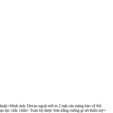
ật:+Hình ảnh: Decan ngoài trời in 2 mặt cán màng bảo vệ bồi
ịu lực chắc chắn+ Toàn bộ được Sơn trắng chống gỉ sét thẩm mỹ+