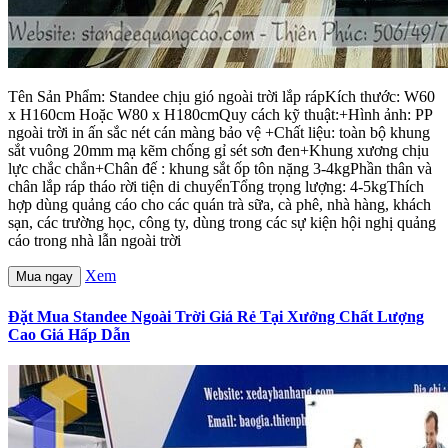
Tên Sản Phẩm: Standee chịu gió ngoài trời lắp rápKích thước: W60
x H160cm Hoặc W80 x H180cmQuy cách kỹ thuật:+Hình ảnh: PP
ngoài trời in ấn sắc nét cán màng bảo vệ +Chất liệu: toàn bộ khung
sắt vuông 20mm mạ kẽm chống gỉ sét sơn đen+Khung xương chịu
lực chắc chắn+Chân đế : khung sắt ốp tôn nặng 3-4kgPhần thân và
chân lắp ráp tháo rời tiện di chuyểnTổng trọng lượng: 4-5kgThích
hợp dùng quảng cáo cho các quán trà sữa, cà phê, nhà hàng, khách
sạn, các trường học, công ty, dùng trong các sự kiện hội nghị quảng
cáo trong nhà lẫn ngoài trời
Xem
Mua ngay
Đặt Mua Standee Ngoài Trời Giá Rẻ Tại Xưởng Chất Lượng
Cao Giá Hấp Dẫn