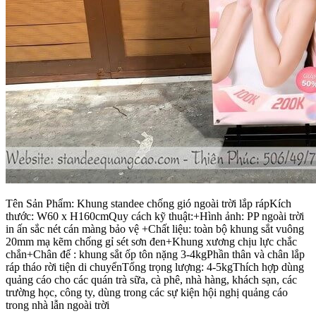
Tên Sản Phẩm: Khung standee chống gió ngoài trời lắp rápKích
thước: W60 x H160cmQuy cách kỹ thuật:+Hình ảnh: PP ngoài trời
in ấn sắc nét cán màng bảo vệ +Chất liệu: toàn bộ khung sắt vuông
20mm mạ kẽm chống gỉ sét sơn đen+Khung xương chịu lực chắc
chắn+Chân đế : khung sắt ốp tôn nặng 3-4kgPhần thân và chân lắp
ráp tháo rời tiện di chuyểnTổng trọng lượng: 4-5kgThích hợp dùng
quảng cáo cho các quán trà sữa, cà phê, nhà hàng, khách sạn, các
trường học, công ty, dùng trong các sự kiện hội nghị quảng cáo
trong nhà lẫn ngoài trời