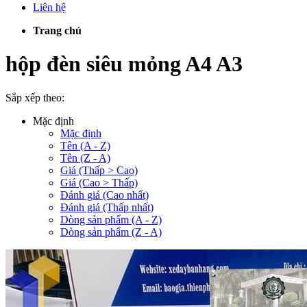
Liên hệ
Trang chủ
hộp đèn siêu mỏng A4 A3
Sắp xếp theo:
Mặc định
Mặc định
Tên (A - Z)
Tên (Z - A)
Giá (Thấp > Cao)
Giá (Cao > Thấp)
Đánh giá (Cao nhất)
Đánh giá (Thấp nhất)
Dòng sản phẩm (A - Z)
Dòng sản phẩm (Z - A)