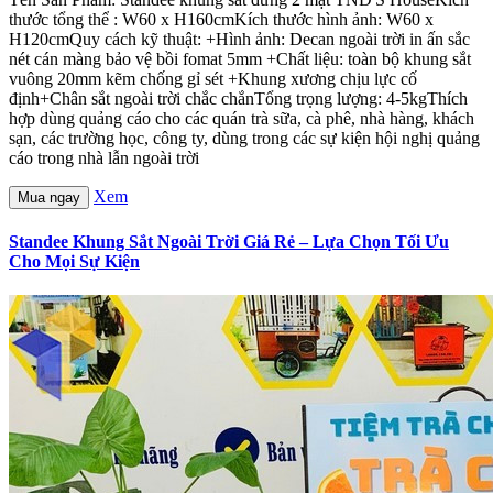
thước tổng thể : W60 x H160cmKích thước hình ảnh: W60 x
H120cmQuy cách kỹ thuật: +Hình ảnh: Decan ngoài trời in ấn sắc
nét cán màng bảo vệ bồi fomat 5mm +Chất liệu: toàn bộ khung sắt
vuông 20mm kẽm chống gỉ sét +Khung xương chịu lực cố
định+Chân sắt ngoài trời chắc chắnTổng trọng lượng: 4-5kgThích
hợp dùng quảng cáo cho các quán trà sữa, cà phê, nhà hàng, khách
sạn, các trường học, công ty, dùng trong các sự kiện hội nghị quảng
cáo trong nhà lẫn ngoài trời
Xem
Mua ngay
Standee Khung Sắt Ngoài Trời Giá Rẻ – Lựa Chọn Tối Ưu
Cho Mọi Sự Kiện