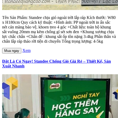
Tên Sản Phẩm: Standee chịu gió ngoài trời lắp ráp Kích thước: W80
x H180cm Quy cách kỹ thuật: +Hình ảnh: PP ngoài trời in ấn sắc
nét cán màng bảo vệ, khoen treo 4 góc +Chất liệu: toàn bộ khung
sắt vuông 20mm mạ kẽm chống gỉ sét sơn đen +Khung xương chịu
lực chắc chắn +Chân đế : khung sắt ốp tôn nặng 3-4kg Phần thân và
chân lắp ráp tháo rời tiện di chuyển Tổng trọng lượng: 4-5kg
Xem
Mua ngay
Đặt Là Có Ngay! Standee Chống Gió Giá Rẻ – Thiết Kế, Sản
Xuất Nhanh