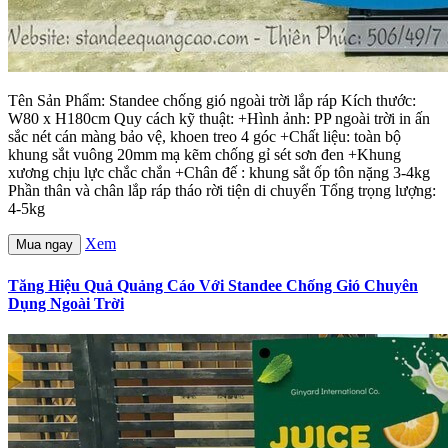
Tên Sản Phẩm: Standee chống gió ngoài trời lắp ráp Kích thước:
W80 x H180cm Quy cách kỹ thuật: +Hình ảnh: PP ngoài trời in ấn
sắc nét cán màng bảo vệ, khoen treo 4 góc +Chất liệu: toàn bộ
khung sắt vuông 20mm mạ kẽm chống gỉ sét sơn đen +Khung
xương chịu lực chắc chắn +Chân đế : khung sắt ốp tôn nặng 3-4kg
Phần thân và chân lắp ráp tháo rời tiện di chuyển Tổng trọng lượng:
4-5kg
Xem
Mua ngay
Tăng Hiệu Quả Quảng Cáo Với Standee Chống Gió Chuyên
Dụng Ngoài Trời