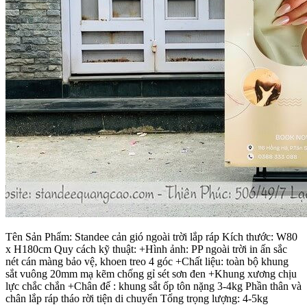
Tên Sản Phẩm: Standee cản gió ngoài trời lắp ráp Kích thước: W80
x H180cm Quy cách kỹ thuật: +Hình ảnh: PP ngoài trời in ấn sắc
nét cán màng bảo vệ, khoen treo 4 góc +Chất liệu: toàn bộ khung
sắt vuông 20mm mạ kẽm chống gỉ sét sơn đen +Khung xương chịu
lực chắc chắn +Chân đế : khung sắt ốp tôn nặng 3-4kg Phần thân và
chân lắp ráp tháo rời tiện di chuyển Tổng trọng lượng: 4-5kg