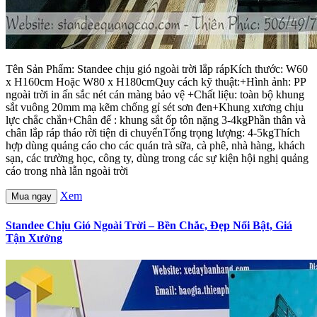
Tên Sản Phẩm: Standee chịu gió ngoài trời lắp rápKích thước: W60
x H160cm Hoặc W80 x H180cmQuy cách kỹ thuật:+Hình ảnh: PP
ngoài trời in ấn sắc nét cán màng bảo vệ +Chất liệu: toàn bộ khung
sắt vuông 20mm mạ kẽm chống gỉ sét sơn đen+Khung xương chịu
lực chắc chắn+Chân đế : khung sắt ốp tôn nặng 3-4kgPhần thân và
chân lắp ráp tháo rời tiện di chuyểnTổng trọng lượng: 4-5kgThích
hợp dùng quảng cáo cho các quán trà sữa, cà phê, nhà hàng, khách
sạn, các trường học, công ty, dùng trong các sự kiện hội nghị quảng
cáo trong nhà lẫn ngoài trời
Xem
Mua ngay
Standee Chịu Gió Ngoài Trời – Bền Chắc, Đẹp Nổi Bật, Giá
Tận Xưởng