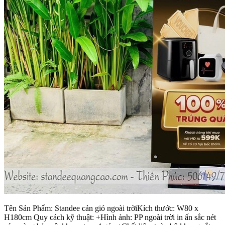
Tên Sản Phẩm: Standee cản gió ngoài trờiKích thước: W80 x
H180cm Quy cách kỹ thuật: +Hình ảnh: PP ngoài trời in ấn sắc nét