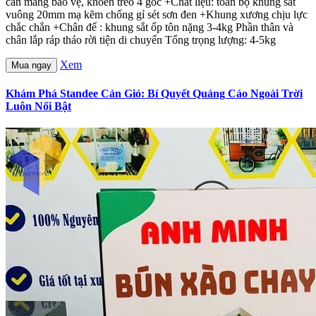
cán màng bảo vệ, khoen treo 4 góc +Chất liệu: toàn bộ khung sắt
vuông 20mm mạ kẽm chống gỉ sét sơn đen +Khung xương chịu lực
chắc chắn +Chân đế : khung sắt ốp tôn nặng 3-4kg Phần thân và
chân lắp ráp tháo rời tiện di chuyển Tổng trọng lượng: 4-5kg
Xem
Mua ngay
Khám Phá Standee Cản Gió: Bí Quyết Quảng Cáo Ngoài Trời
Luôn Nổi Bật