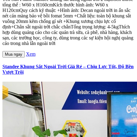
tổng thể : W60 x H160cmKích thước hình ảnh: W60 x
H120cmQuy cách kỹ thuật: +Hình ảnh: Decan ngoài trời in ấn sắc
nét cán màng bảo vệ bồi fomat 5mm +Chất liệu: toàn bộ khung sắt
vuông 20mm kẽm chống gỉ sét +Khung xương chịu lực cố
định+Chân sắt ngoài trời chắc chắnTổng trọng lượng: 4-5kgThích
hợp dùng quảng cáo cho các quán trà sữa, cà phê, nhà hàng, khách
sạn, các trường học, công ty, dùng trong các sự kiện hội nghị quảng
cáo trong nhà lẫn ngoài trời
Xem
Mua ngay
Standee Khung Sắt Ngoài Trời Giá Rẻ – Chịu Lực Tốt, Độ Bền
Vượt Trội