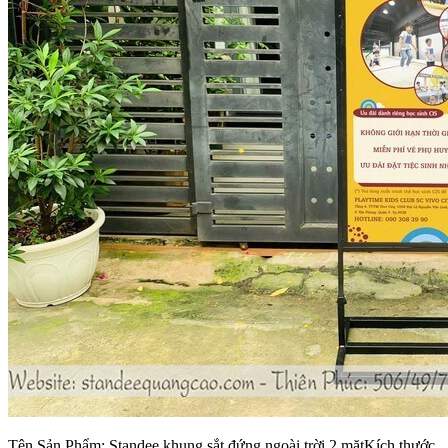
Tên Sản Phẩm: Standee khung sắt đứng ngoài trời 2 mặtKích thước