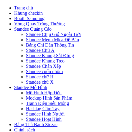
Trang chủ
Khung checkin
Booth Sampling
Vòng Quay Trúng Thưởng
Standee Quảng Cáo
Standee Chịu Gió Ngoài Trời
Standee Menu Mica Để Bàn
Bảng Chỉ Dẫn Thông Tin
Standee Chữ A
Standee Khung Sắt Đứng
Standee Khung Treo
Standee Chân Xếp
Standee cuốn nhôm
Standee chữ H
Standee chữ X
Standee Mô Hình
Mô Hình Hộp Đèn
Mockup Hình Sản Phẩm
Tranh Điện Siêu Mỏng
Hashtag Cầm Tay
Standee Hình Người
Standee Hoạt Hình
Bảng Thả Banh Ziczac
Chính sách