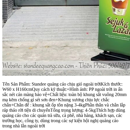
Tên Sản Phẩm: Standee quảng cáo chịu gió ngoài trờiKích thước:
W60 x H160cmQuy cách kỹ thuật:+Hình ảnh: PP ngoài trời in ấn
sắc nét cán màng bảo vệ+Chất liệu: toàn bộ khung sắt vuông 20mm
mạ kẽm chống gỉ sét sơn đen+Khung xương chịu lực chắc
chắn+Chân đế : khung sắt ốp tôn nặng 3-4kgPhần thân và chân lắp
ráp tháo rời tiện di chuyểnTổng trọng lượng: 4-5kgThích hợp dùng
quảng cáo cho các quán trà sữa, cà phê, nhà hàng, khách sạn, các
trường học, công ty, dùng trong các sự kiện hội nghị quảng cáo
trong nhà lẫn ngoài trời