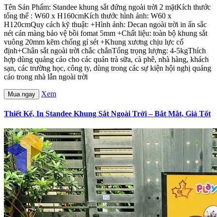
Tên Sản Phẩm: Standee khung sắt đứng ngoài trời 2 mặtKích thước
tổng thể : W60 x H160cmKích thước hình ảnh: W60 x
H120cmQuy cách kỹ thuật: +Hình ảnh: Decan ngoài trời in ấn sắc
nét cán màng bảo vệ bồi fomat 5mm +Chất liệu: toàn bộ khung sắt
vuông 20mm kẽm chống gỉ sét +Khung xương chịu lực cố
định+Chân sắt ngoài trời chắc chắnTổng trọng lượng: 4-5kgThích
hợp dùng quảng cáo cho các quán trà sữa, cà phê, nhà hàng, khách
sạn, các trường học, công ty, dùng trong các sự kiện hội nghị quảng
cáo trong nhà lẫn ngoài trời
Xem
Mua ngay
Thiết Kế, In Standee Khung Sắt Ngoài Trời – Bắt Mắt, Giá Tốt