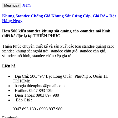
Xem
Mua ngay
Khung Standee Chống Gió Khung Sắt Cứng Cáp, Giá Rẻ – Đặt
Hàng Ngay
Hơn 500 kiểu standee khung sắt quảng cáo -standee mô hình
thiết kế độc lạ tại THIÊN PHÚC
Thiên Phúc chuyên thiết kế và sản xuất các loại standee quảng cáo:
standee khung sắt ngoài trời, standee chịu gió, standee cản gió,
stamdee mô hình, standee chân xếp giá rẻ
Liên hệ
Địa Chỉ: 506/49/7 Lạc Long Quân, Phường 5, Quận 11,
TP.HCMz
baogia.thienphuc@gmail.com
Hotline: 0947 893 139
Điện Thoại: 0903 897 980
Báo Giá :
0947 893 139 - 0903 897 980
Facebook