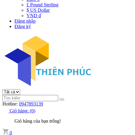
£ Pound Sterling
$ US Dollar
VND đ
Đăng nhập
Đăng ký
Hotline:
0947893139
Giỏ hàng:
(
0
)
Giỏ hàng của bạn trống!
0