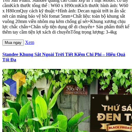
Tên Sản Phẩm: Standee quảng cáo chân xếp in 1 mặt Model: có tay
cầmKích thước tổng thể : W60 x H90cmKích thước hình ảnh: W60
x H80cmQuy cách kỹ thuật:+Hình ảnh: Decan ngoài trời in ấn sắc
nét cán màng bảo vệ bồi fomat 5mm+Chất liệu: toàn bộ khung sắt
vuông 20mm viền nhôm mạ kẽm chống gỉ sét+Khung xương chịu
lực chắc chắn+Chân xếp tiện dụng dễ di chuyển+ Sản phẩm thiết kế
thêm tay cầm tiện lợi xách di chuyểnTổng trọng lượng: 3-4kg
Xem
Mua ngay
Standee Khung Sắt Ngoài Trời Tiết Kiệm Chi Phí – Hiệu Quả
Tối Đa