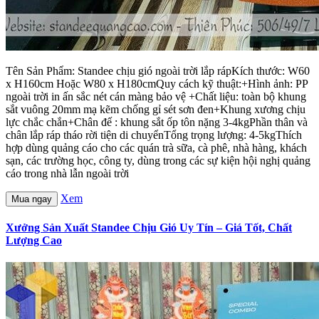
Tên Sản Phẩm: Standee chịu gió ngoài trời lắp rápKích thước: W60
x H160cm Hoặc W80 x H180cmQuy cách kỹ thuật:+Hình ảnh: PP
ngoài trời in ấn sắc nét cán màng bảo vệ +Chất liệu: toàn bộ khung
sắt vuông 20mm mạ kẽm chống gỉ sét sơn đen+Khung xương chịu
lực chắc chắn+Chân đế : khung sắt ốp tôn nặng 3-4kgPhần thân và
chân lắp ráp tháo rời tiện di chuyểnTổng trọng lượng: 4-5kgThích
hợp dùng quảng cáo cho các quán trà sữa, cà phê, nhà hàng, khách
sạn, các trường học, công ty, dùng trong các sự kiện hội nghị quảng
cáo trong nhà lẫn ngoài trời
Xem
Mua ngay
Xưởng Sản Xuất Standee Chịu Gió Uy Tín – Giá Tốt, Chất
Lượng Cao