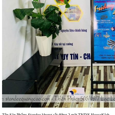
Tên Sản Phẩm: Standee khung sắt đứng 2 mặt TND'S HouseKích