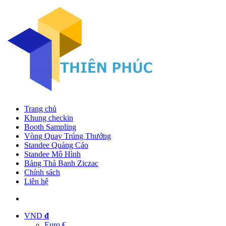
Trang chủ
Khung checkin
Booth Sampling
Vòng Quay Trúng Thưởng
Standee Quảng Cáo
Standee Mô Hình
Bảng Thả Banh Ziczac
Chính sách
Liên hệ
VND
đ
Euro €