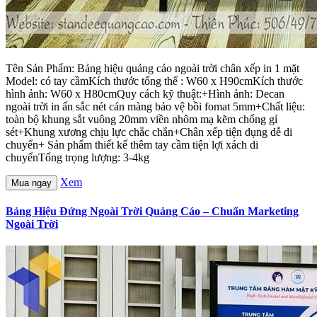
Tên Sản Phẩm: Bảng hiệu quảng cáo ngoài trời chân xếp in 1 mặt
Model: có tay cầmKích thước tổng thể : W60 x H90cmKích thước
hình ảnh: W60 x H80cmQuy cách kỹ thuật:+Hình ảnh: Decan
ngoài trời in ấn sắc nét cán màng bảo vệ bồi fomat 5mm+Chất liệu:
toàn bộ khung sắt vuông 20mm viền nhôm mạ kẽm chống gỉ
sét+Khung xương chịu lực chắc chắn+Chân xếp tiện dụng dễ di
chuyển+ Sản phẩm thiết kế thêm tay cầm tiện lợi xách di
chuyểnTổng trọng lượng: 3-4kg
Xem
Mua ngay
Bảng Hiệu Đứng Ngoài Trời Quảng Cáo – Chuẩn Marketing
Ngoài Trời