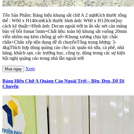
Tên Sản Phẩm: Bảng hiệu khung sắt chữ A 2 mặtKích thước tổng
thể : W60 x H140cmKích thước hình ảnh: W60 x H120cmQuy
cách kỹ thuật:+Hình ảnh: Decan ngoài trời in ấn sắc nét cán màng
bảo vệ bồi fomat 5mm+Chất liệu: toàn bộ khung sắt vuông 20mm
viền nhôm mạ kẽm chống gỉ sét+Khung xương chịu lực chắc
chắn+Chân xếp tiện dụng dễ di chuyểnTổng trọng lượng: 3-
4kgThích hợp dùng quảng cáo cho các quán trà sữa, cà phê, nhà
hàng, khách sạn, các trường học, công ty, dùng trong các sự kiện
hội nghị quảng cáo trong nhà lẫn ngoài trời
Xem
Mua ngay
Bảng Hiệu Chữ A Quảng Cáo Ngoài Trời – Bền, Đẹp, Dễ Di
Chuyển