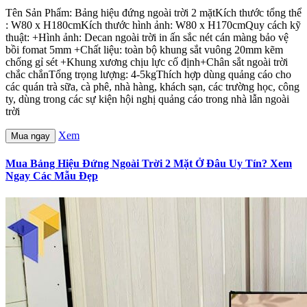
Tên Sản Phẩm: Bảng hiệu đứng ngoài trời 2 mặtKích thước tổng thể
: W80 x H180cmKích thước hình ảnh: W80 x H170cmQuy cách kỹ
thuật: +Hình ảnh: Decan ngoài trời in ấn sắc nét cán màng bảo vệ
bồi fomat 5mm +Chất liệu: toàn bộ khung sắt vuông 20mm kẽm
chống gỉ sét +Khung xương chịu lực cố định+Chân sắt ngoài trời
chắc chắnTổng trọng lượng: 4-5kgThích hợp dùng quảng cáo cho
các quán trà sữa, cà phê, nhà hàng, khách sạn, các trường học, công
ty, dùng trong các sự kiện hội nghị quảng cáo trong nhà lẫn ngoài
trời
Xem
Mua ngay
Mua Bảng Hiệu Đứng Ngoài Trời 2 Mặt Ở Đâu Uy Tín? Xem
Ngay Các Mẫu Đẹp