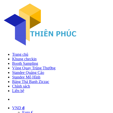
Trang chủ
Khung checkin
Booth Sampling
Vòng Quay Trúng Thưởng
Standee Quảng Cáo
Standee Mô Hình
Bảng Thả Banh Ziczac
Chính sách
Liên hệ
VND
đ
Euro €