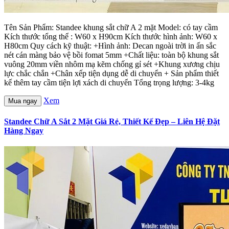
Tên Sản Phẩm: Standee khung sắt chữ A 2 mặt Model: có tay cầm
Kích thước tổng thể : W60 x H90cm Kích thước hình ảnh: W60 x
H80cm Quy cách kỹ thuật: +Hình ảnh: Decan ngoài trời in ấn sắc
nét cán màng bảo vệ bồi fomat 5mm +Chất liệu: toàn bộ khung sắt
vuông 20mm viền nhôm mạ kẽm chống gỉ sét +Khung xương chịu
lực chắc chắn +Chân xếp tiện dụng dễ di chuyển + Sản phẩm thiết
kế thêm tay cầm tiện lợi xách di chuyển Tổng trọng lượng: 3-4kg
Xem
Mua ngay
Standee Chữ A Sắt 2 Mặt Giá Rẻ, Thiết Kế Đẹp – Liên Hệ Đặt
Hàng Ngay