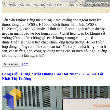
Tên Sản Phẩm: Bảng hiệu đứng 2 mặt quảng cáo ngoài trờiKích
thước tổng thể : W60 x H160cmKích thước hình ảnh: W60 x
H120cmQuy cách kỹ thuật: +Hình ảnh: Decan ngoài trời in ấn sắc
nét cán màng bảo vệ bồi fomat 5mm +Chất liệu: toàn bộ khung sắt
vuông 20mm kẽm chống gỉ sét +Khung xương chịu lực cố
định+Chân sắt ngoài trời chắc chắnTổng trọng lượng: 4-5kgThích
hợp dùng quảng cáo cho các quán trà sữa, cà phê, nhà hàng, khách
sạn, các trường học, công ty, dùng trong các sự kiện hội nghị quảng
cáo trong nhà lẫn ngoài trời
Xem
Mua ngay
Bảng Hiệu Đứng 2 Mặt Quảng Cáo Hot Nhất 2025 – Giá Tốt
Nhất Thị Trường