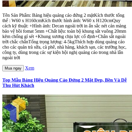
Tên Sản Phẩm: Bảng hiệu quảng cáo đứng 2 mặtKích thước tổng
thể : W60 x H160cmKích thước hình ảnh: W60 x H120cmQuy
cách kỹ thuật: +Hình ảnh: Decan ngoài trời in ấn sắc nét cán màng
bảo vệ bồi fomat 5mm +Chất liệu: toàn bộ khung sắt vuông 20mm
kẽm chống gỉ sét +Khung xương chịu lực cố định+Chân sắt ngoài
trời chắc chắnTổng trọng lượng: 4-5kgThích hợp dùng quảng cáo
cho các quán trà sữa, cà phê, nhà hàng, khách sạn, các trường học,
công ty, dùng trong các sự kiện hội nghị quảng cáo trong nhà lẫn
ngoài trời
Xem
Mua ngay
Top Mẫu Bảng Hiệu Quảng Cáo Đứng 2 Mặt Đẹp, Bền Và Dễ
Thu Hút Khách