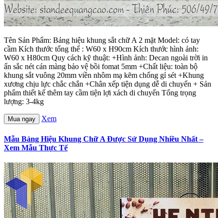
Tên Sản Phẩm: Bảng hiệu khung sắt chữ A 2 mặt Model: có tay
cầm Kích thước tổng thể : W60 x H90cm Kích thước hình ảnh:
W60 x H80cm Quy cách kỹ thuật: +Hình ảnh: Decan ngoài trời in
ấn sắc nét cán màng bảo vệ bồi fomat 5mm +Chất liệu: toàn bộ
khung sắt vuông 20mm viền nhôm mạ kẽm chống gỉ sét +Khung
xương chịu lực chắc chắn +Chân xếp tiện dụng dễ di chuyển + Sản
phẩm thiết kế thêm tay cầm tiện lợi xách di chuyển Tổng trọng
lượng: 3-4kg
Xem
Mua ngay
Mẫu Bảng Hiệu Khung Chữ A Được Sử Dụng Nhiều Nhất –
Xem Mẫu Thực Tế