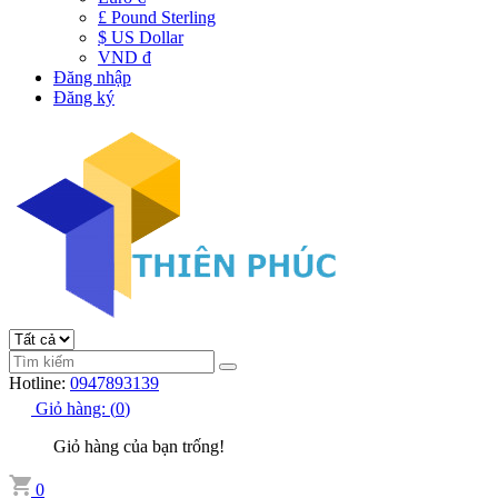
£ Pound Sterling
$ US Dollar
VND đ
Đăng nhập
Đăng ký
Hotline:
0947893139
Giỏ hàng:
(
0
)
Giỏ hàng của bạn trống!
0