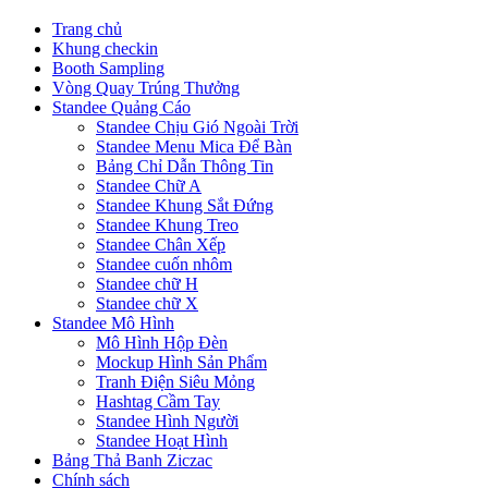
Trang chủ
Khung checkin
Booth Sampling
Vòng Quay Trúng Thưởng
Standee Quảng Cáo
Standee Chịu Gió Ngoài Trời
Standee Menu Mica Để Bàn
Bảng Chỉ Dẫn Thông Tin
Standee Chữ A
Standee Khung Sắt Đứng
Standee Khung Treo
Standee Chân Xếp
Standee cuốn nhôm
Standee chữ H
Standee chữ X
Standee Mô Hình
Mô Hình Hộp Đèn
Mockup Hình Sản Phẩm
Tranh Điện Siêu Mỏng
Hashtag Cầm Tay
Standee Hình Người
Standee Hoạt Hình
Bảng Thả Banh Ziczac
Chính sách