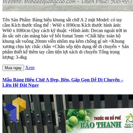
Tên Sản Phẩm: Bảng hiệu khung sắt chữ A 2 mặt Model: có tay
cầm Kích thước tổng thể : W60 x H90cm Kích thước hình ảnh:
W60 x H80cm Quy cách kỹ thuật: +Hình ảnh: Decan ngoài trời in
ấn sắc nét cán màng bảo vệ bồi fomat 5mm +Chất liệu: toàn bộ
khung sắt vuông 20mm viền nhôm mạ kẽm chống gỉ sét +Khung
xương chịu lực chắc chắn +Chân xếp tiện dụng dễ di chuyển + Sản
phẩm thiết kế thêm tay cầm tiện lợi xách di chuyển Tổng trọng
lượng: 3-4kg
Xem
Mua ngay
Mẫu Bảng Hiệu Chữ A Đẹp, Bền, Gấp Gọn Dễ Di Chuyển –
Liên Hệ Đặt Ngay