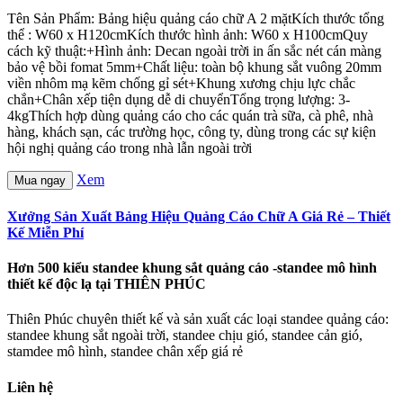
Tên Sản Phẩm: Bảng hiệu quảng cáo chữ A 2 mặtKích thước tổng
thể : W60 x H120cmKích thước hình ảnh: W60 x H100cmQuy
cách kỹ thuật:+Hình ảnh: Decan ngoài trời in ấn sắc nét cán màng
bảo vệ bồi fomat 5mm+Chất liệu: toàn bộ khung sắt vuông 20mm
viền nhôm mạ kẽm chống gỉ sét+Khung xương chịu lực chắc
chắn+Chân xếp tiện dụng dễ di chuyểnTổng trọng lượng: 3-
4kgThích hợp dùng quảng cáo cho các quán trà sữa, cà phê, nhà
hàng, khách sạn, các trường học, công ty, dùng trong các sự kiện
hội nghị quảng cáo trong nhà lẫn ngoài trời
Xem
Mua ngay
Xưởng Sản Xuất Bảng Hiệu Quảng Cáo Chữ A Giá Rẻ – Thiết
Kế Miễn Phí
Hơn 500 kiểu standee khung sắt quảng cáo -standee mô hình
thiết kế độc lạ tại THIÊN PHÚC
Thiên Phúc chuyên thiết kế và sản xuất các loại standee quảng cáo:
standee khung sắt ngoài trời, standee chịu gió, standee cản gió,
stamdee mô hình, standee chân xếp giá rẻ
Liên hệ