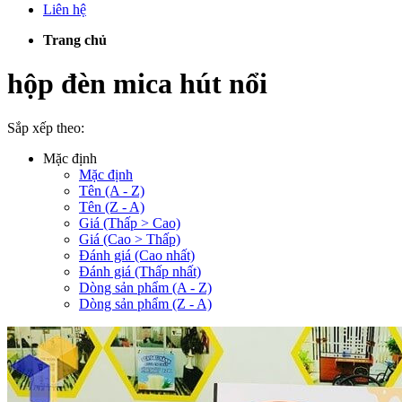
Liên hệ
Trang chủ
hộp đèn mica hút nổi
Sắp xếp theo:
Mặc định
Mặc định
Tên (A - Z)
Tên (Z - A)
Giá (Thấp > Cao)
Giá (Cao > Thấp)
Đánh giá (Cao nhất)
Đánh giá (Thấp nhất)
Dòng sản phẩm (A - Z)
Dòng sản phẩm (Z - A)