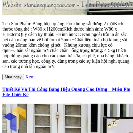
Tên Sản Phẩm: Bảng hiệu quảng cáo khung sắt đứng 2 mặtKích
thước tổng thể : W80 x H200cmKích thước hình ảnh: W80 x
H180cmQuy cách kỹ thuật: +Hình ảnh: Decan ngoài trời in ấn sắc
nét cán màng bảo vệ bồi fomat 5mm +Chất liệu: toàn bộ khung sắt
vuông 20mm kẽm chống gỉ sét +Khung xương chịu lực cố
định+Chân sắt ngoài trời chắc chắnTổng trọng lượng: 4-5kgThích
hợp dùng quảng cáo cho các quán trà sữa, cà phê, nhà hàng, khách
sạn, các trường học, công ty, dùng trong các sự kiện hội nghị quảng
cáo trong nhà lẫn ngoài trời
Xem
Mua ngay
Thiết Kế Và Thi Công Bảng Hiệu Quảng Cáo Đứng – Miễn Phí
File Thiết Kế