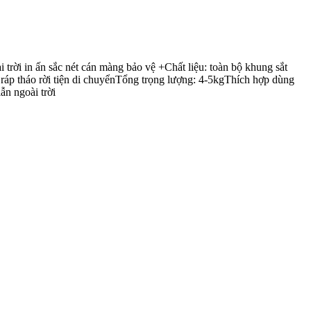
ời in ấn sắc nét cán màng bảo vệ +Chất liệu: toàn bộ khung sắt
áp tháo rời tiện di chuyểnTổng trọng lượng: 4-5kgThích hợp dùng
ẫn ngoài trời