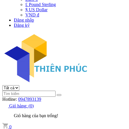
£ Pound Sterling
$ US Dollar
VND đ
Đăng nhập
Đăng ký
Hotline:
0947893139
Giỏ hàng:
(
0
)
Giỏ hàng của bạn trống!
0