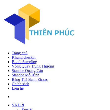
Trang chủ
Khung checkin
Booth Sampling
Vòng Quay Trúng Thưởng
Standee Quảng Cáo
Standee Mô Hình
Bảng Thả Banh Ziczac
Chính sách
Liên hệ
VND
đ
Euro €