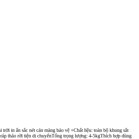
ời in ấn sắc nét cán màng bảo vệ +Chất liệu: toàn bộ khung sắt
áp tháo rời tiện di chuyểnTổng trọng lượng: 4-5kgThích hợp dùng