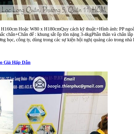
x H160cm Hoặc W80 x H180cmQuy cách kỹ thuật:+Hình ảnh: PP ngoài tr
 chắn+Chân đế : khung sắt ốp tôn nặng 3-4kgPhần thân và chân lắp r
ng học, công ty, dùng trong các sự kiện hội nghị quảng cáo trong nhà l
ao Giá Hấp Dẫn