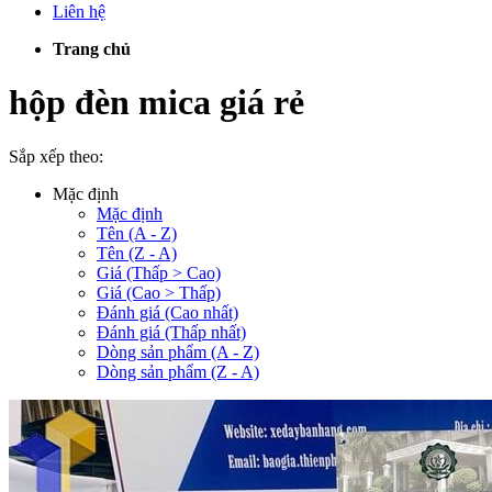
Liên hệ
Trang chủ
hộp đèn mica giá rẻ
Sắp xếp theo:
Mặc định
Mặc định
Tên (A - Z)
Tên (Z - A)
Giá (Thấp > Cao)
Giá (Cao > Thấp)
Đánh giá (Cao nhất)
Đánh giá (Thấp nhất)
Dòng sản phẩm (A - Z)
Dòng sản phẩm (Z - A)