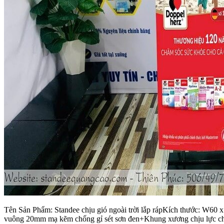
Tên Sản Phẩm: Standee chịu gió ngoài trời lắp rápKích thước: W60 
vuông 20mm mạ kẽm chống gỉ sét sơn đen+Khung xương chịu lực chắc