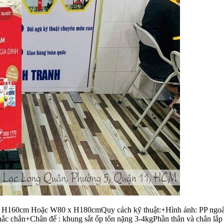
x H160cm Hoặc W80 x H180cmQuy cách kỹ thuật:+Hình ảnh: PP ngoài tr
 chắn+Chân đế : khung sắt ốp tôn nặng 3-4kgPhần thân và chân lắp r