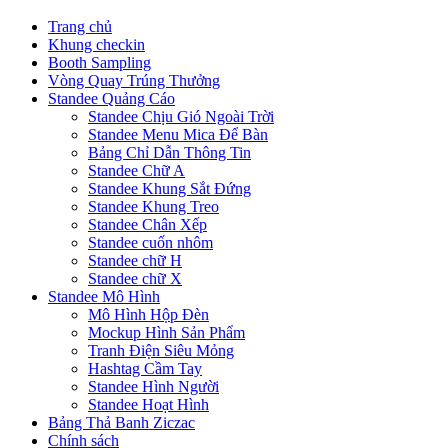
Trang chủ
Khung checkin
Booth Sampling
Vòng Quay Trúng Thưởng
Standee Quảng Cáo
Standee Chịu Gió Ngoài Trời
Standee Menu Mica Để Bàn
Bảng Chỉ Dẫn Thông Tin
Standee Chữ A
Standee Khung Sắt Đứng
Standee Khung Treo
Standee Chân Xếp
Standee cuốn nhôm
Standee chữ H
Standee chữ X
Standee Mô Hình
Mô Hình Hộp Đèn
Mockup Hình Sản Phẩm
Tranh Điện Siêu Mỏng
Hashtag Cầm Tay
Standee Hình Người
Standee Hoạt Hình
Bảng Thả Banh Ziczac
Chính sách