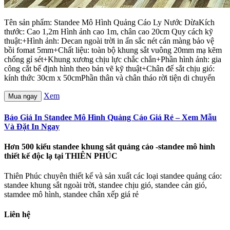
Tên sản phẩm: Standee Mô Hình Quảng Cáo Ly Nước DừaKích
thước: Cao 1,2m Hình ảnh cao 1m, chân cao 20cm Quy cách kỹ
thuật:+Hình ảnh: Decan ngoài trời in ấn sắc nét cán màng bảo vệ
bồi fomat 5mm+Chất liệu: toàn bộ khung sắt vuông 20mm mạ kẽm
chống gỉ sét+Khung xương chịu lực chắc chắn+Phần hình ảnh: gia
công cắt bế định hình theo bản vẽ kỹ thuật+Chân đế sắt chịu gió:
kính thức 30cm x 50cmPhần thân và chân tháo rời tiện di chuyển
Xem
Mua ngay
Báo Giá In Standee Mô Hình Quảng Cáo Giá Rẻ – Xem Mẫu
Và Đặt In Ngay
Hơn 500 kiểu standee khung sắt quảng cáo -standee mô hình
thiết kế độc lạ tại THIÊN PHÚC
Thiên Phúc chuyên thiết kế và sản xuất các loại standee quảng cáo:
standee khung sắt ngoài trời, standee chịu gió, standee cản gió,
stamdee mô hình, standee chân xếp giá rẻ
Liên hệ