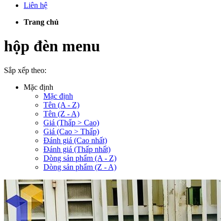
Liên hệ
Trang chủ
hộp đèn menu
Sắp xếp theo:
Mặc định
Mặc định
Tên (A - Z)
Tên (Z - A)
Giá (Thấp > Cao)
Giá (Cao > Thấp)
Đánh giá (Cao nhất)
Đánh giá (Thấp nhất)
Dòng sản phẩm (A - Z)
Dòng sản phẩm (Z - A)