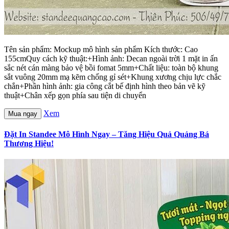
Tên sản phẩm: Mockup mô hình sản phẩm Kích thước: Cao
155cmQuy cách kỹ thuật:+Hình ảnh: Decan ngoài trời 1 mặt in ấn
sắc nét cán màng bảo vệ bồi fomat 5mm+Chất liệu: toàn bộ khung
sắt vuông 20mm mạ kẽm chống gỉ sét+Khung xương chịu lực chắc
chắn+Phần hình ảnh: gia công cắt bế định hình theo bản vẽ kỹ
thuật+Chân xếp gọn phía sau tiện di chuyển
Xem
Mua ngay
Đặt In Standee Mô Hình Ngay – Tăng Hiệu Quả Quảng Bá
Thương Hiệu!