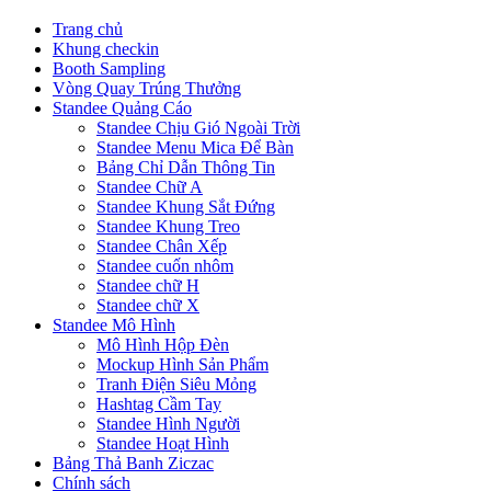
Trang chủ
Khung checkin
Booth Sampling
Vòng Quay Trúng Thưởng
Standee Quảng Cáo
Standee Chịu Gió Ngoài Trời
Standee Menu Mica Để Bàn
Bảng Chỉ Dẫn Thông Tin
Standee Chữ A
Standee Khung Sắt Đứng
Standee Khung Treo
Standee Chân Xếp
Standee cuốn nhôm
Standee chữ H
Standee chữ X
Standee Mô Hình
Mô Hình Hộp Đèn
Mockup Hình Sản Phẩm
Tranh Điện Siêu Mỏng
Hashtag Cầm Tay
Standee Hình Người
Standee Hoạt Hình
Bảng Thả Banh Ziczac
Chính sách