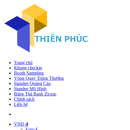
Trang chủ
Khung checkin
Booth Sampling
Vòng Quay Trúng Thưởng
Standee Quảng Cáo
Standee Mô Hình
Bảng Thả Banh Ziczac
Chính sách
Liên hệ
VND
đ
Euro €