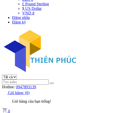
£ Pound Sterling
$ US Dollar
VND đ
Đăng nhập
Đăng ký
Hotline:
0947893139
Giỏ hàng:
(
0
)
Giỏ hàng của bạn trống!
0