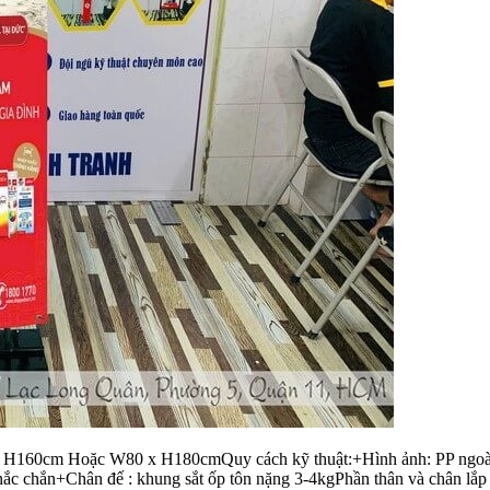
x H160cm Hoặc W80 x H180cmQuy cách kỹ thuật:+Hình ảnh: PP ngoài tr
 chắn+Chân đế : khung sắt ốp tôn nặng 3-4kgPhần thân và chân lắp r