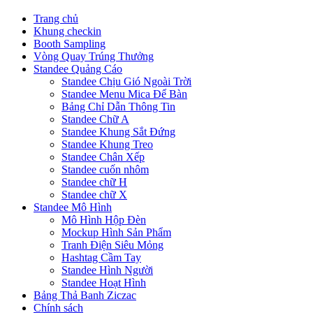
Trang chủ
Khung checkin
Booth Sampling
Vòng Quay Trúng Thưởng
Standee Quảng Cáo
Standee Chịu Gió Ngoài Trời
Standee Menu Mica Để Bàn
Bảng Chỉ Dẫn Thông Tin
Standee Chữ A
Standee Khung Sắt Đứng
Standee Khung Treo
Standee Chân Xếp
Standee cuốn nhôm
Standee chữ H
Standee chữ X
Standee Mô Hình
Mô Hình Hộp Đèn
Mockup Hình Sản Phẩm
Tranh Điện Siêu Mỏng
Hashtag Cầm Tay
Standee Hình Người
Standee Hoạt Hình
Bảng Thả Banh Ziczac
Chính sách