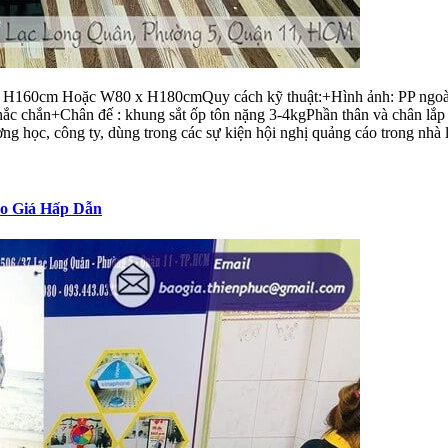
x H160cm Hoặc W80 x H180cmQuy cách kỹ thuật:+Hình ảnh: PP ngoài tr
 chắn+Chân đế : khung sắt ốp tôn nặng 3-4kgPhần thân và chân lắp r
ng học, công ty, dùng trong các sự kiện hội nghị quảng cáo trong nhà l
ao Giá Hấp Dẫn