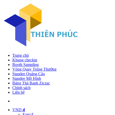
Trang chủ
Khung checkin
Booth Sampling
Vòng Quay Trúng Thưởng
Standee Quảng Cáo
Standee Mô Hình
Bảng Thả Banh Ziczac
Chính sách
Liên hệ
VND
đ
Euro €