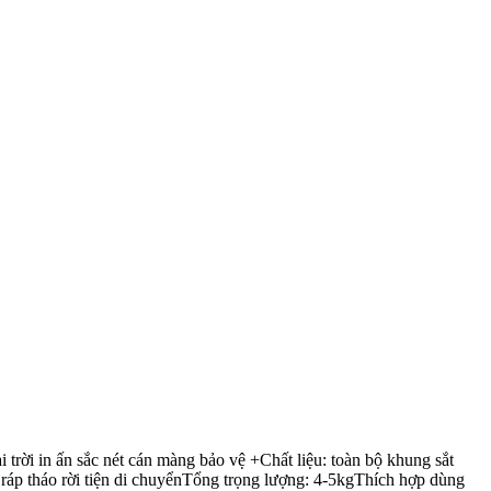
ời in ấn sắc nét cán màng bảo vệ +Chất liệu: toàn bộ khung sắt
áp tháo rời tiện di chuyểnTổng trọng lượng: 4-5kgThích hợp dùng