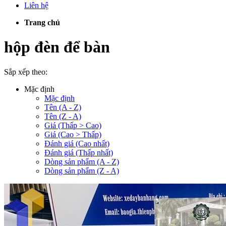
Liên hệ
Trang chủ
hộp đèn để bàn
Sắp xếp theo:
Mặc định
Mặc định
Tên (A - Z)
Tên (Z - A)
Giá (Thấp > Cao)
Giá (Cao > Thấp)
Đánh giá (Cao nhất)
Đánh giá (Thấp nhất)
Dòng sản phẩm (A - Z)
Dòng sản phẩm (Z - A)