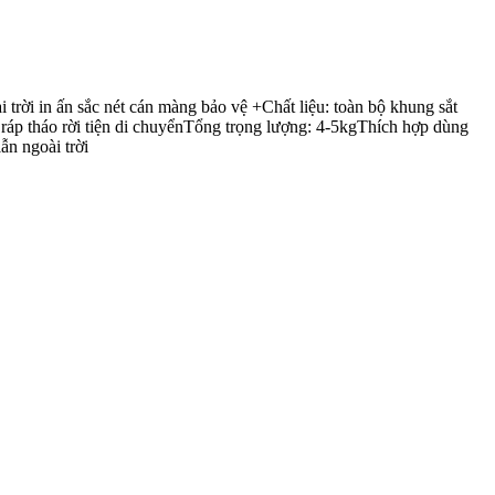
ời in ấn sắc nét cán màng bảo vệ +Chất liệu: toàn bộ khung sắt
áp tháo rời tiện di chuyểnTổng trọng lượng: 4-5kgThích hợp dùng
ẫn ngoài trời