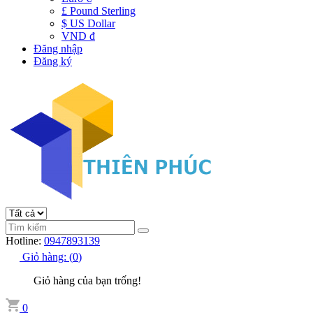
£ Pound Sterling
$ US Dollar
VND đ
Đăng nhập
Đăng ký
Hotline:
0947893139
Giỏ hàng:
(
0
)
Giỏ hàng của bạn trống!
0