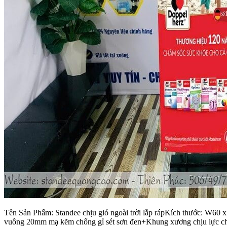
Tên Sản Phẩm: Standee chịu gió ngoài trời lắp rápKích thước: W60 
vuông 20mm mạ kẽm chống gỉ sét sơn đen+Khung xương chịu lực chắc