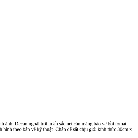
nh: Decan ngoài trời in ấn sắc nét cán màng bảo vệ bồi fomat
hình theo bản vẽ kỹ thuật+Chân đế sắt chịu gió: kính thức 30cm x