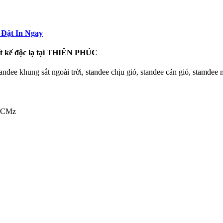
 Đặt In Ngay
iết kế độc lạ tại THIÊN PHÚC
andee khung sắt ngoài trời, standee chịu gió, standee cản gió, stamdee 
.HCMz