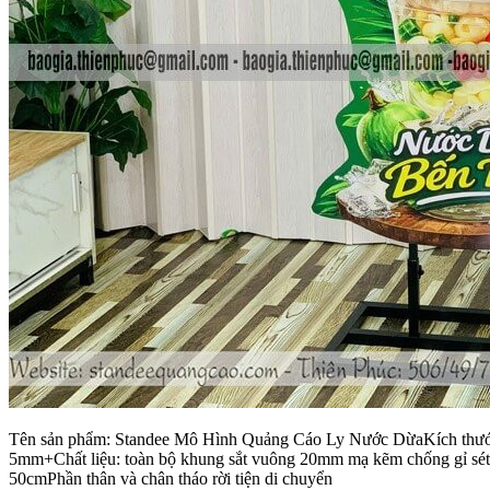
Tên sản phẩm: Standee Mô Hình Quảng Cáo Ly Nước DừaKích thước: 
5mm+Chất liệu: toàn bộ khung sắt vuông 20mm mạ kẽm chống gỉ sét+K
50cmPhần thân và chân tháo rời tiện di chuyển