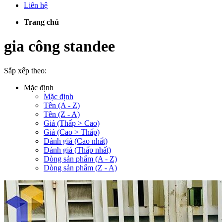
Liên hệ
Trang chủ
gia công standee
Sắp xếp theo:
Mặc định
Mặc định
Tên (A - Z)
Tên (Z - A)
Giá (Thấp > Cao)
Giá (Cao > Thấp)
Đánh giá (Cao nhất)
Đánh giá (Thấp nhất)
Dòng sản phẩm (A - Z)
Dòng sản phẩm (Z - A)