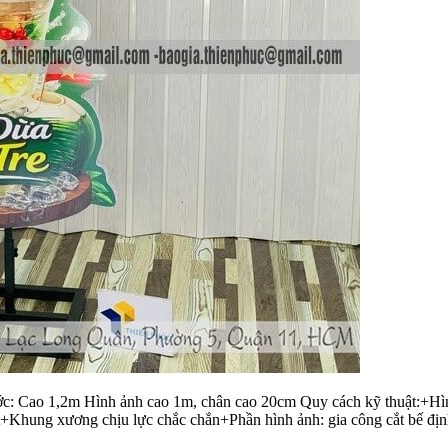
Cao 1,2m Hình ảnh cao 1m, chân cao 20cm Quy cách kỹ thuật:+Hình ả
hung xương chịu lực chắc chắn+Phần hình ảnh: gia công cắt bế định 