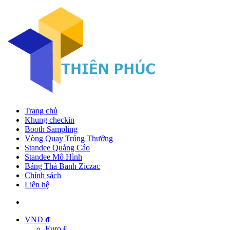
Trang chủ
Khung checkin
Booth Sampling
Vòng Quay Trúng Thưởng
Standee Quảng Cáo
Standee Mô Hình
Bảng Thả Banh Ziczac
Chính sách
Liên hệ
VND
đ
Euro €