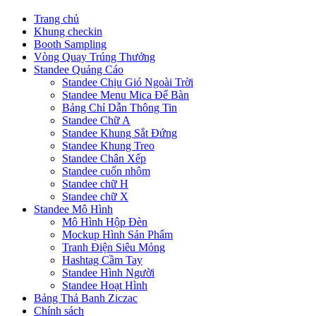
Trang chủ
Khung checkin
Booth Sampling
Vòng Quay Trúng Thưởng
Standee Quảng Cáo
Standee Chịu Gió Ngoài Trời
Standee Menu Mica Để Bàn
Bảng Chỉ Dẫn Thông Tin
Standee Chữ A
Standee Khung Sắt Đứng
Standee Khung Treo
Standee Chân Xếp
Standee cuốn nhôm
Standee chữ H
Standee chữ X
Standee Mô Hình
Mô Hình Hộp Đèn
Mockup Hình Sản Phẩm
Tranh Điện Siêu Mỏng
Hashtag Cầm Tay
Standee Hình Người
Standee Hoạt Hình
Bảng Thả Banh Ziczac
Chính sách