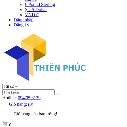
£ Pound Sterling
$ US Dollar
VND đ
Đăng nhập
Đăng ký
Hotline:
0947893139
Giỏ hàng:
(
0
)
Giỏ hàng của bạn trống!
0