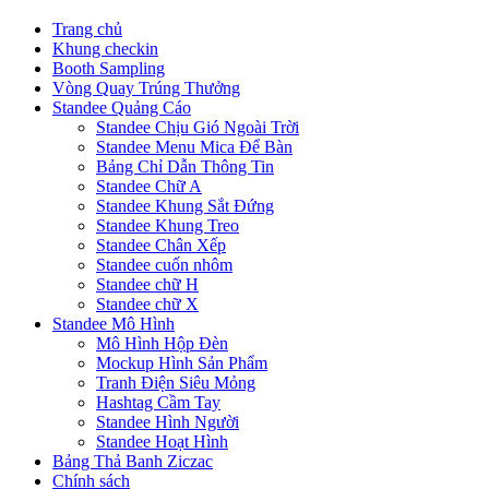
Trang chủ
Khung checkin
Booth Sampling
Vòng Quay Trúng Thưởng
Standee Quảng Cáo
Standee Chịu Gió Ngoài Trời
Standee Menu Mica Để Bàn
Bảng Chỉ Dẫn Thông Tin
Standee Chữ A
Standee Khung Sắt Đứng
Standee Khung Treo
Standee Chân Xếp
Standee cuốn nhôm
Standee chữ H
Standee chữ X
Standee Mô Hình
Mô Hình Hộp Đèn
Mockup Hình Sản Phẩm
Tranh Điện Siêu Mỏng
Hashtag Cầm Tay
Standee Hình Người
Standee Hoạt Hình
Bảng Thả Banh Ziczac
Chính sách