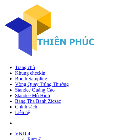
Trang chủ
Khung checkin
Booth Sampling
Vòng Quay Trúng Thưởng
Standee Quảng Cáo
Standee Mô Hình
Bảng Thả Banh Ziczac
Chính sách
Liên hệ
VND
đ
Euro €