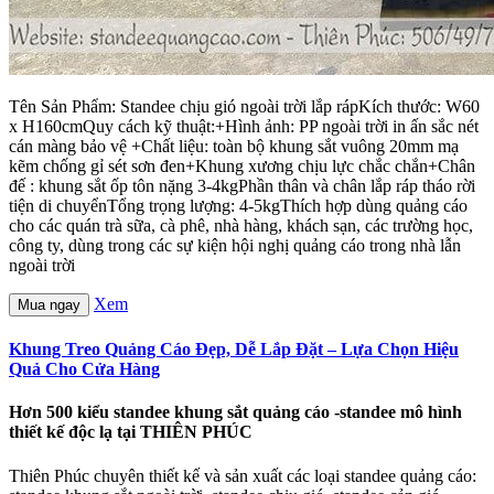
Tên Sản Phẩm: Standee chịu gió ngoài trời lắp rápKích thước: W60
x H160cmQuy cách kỹ thuật:+Hình ảnh: PP ngoài trời in ấn sắc nét
cán màng bảo vệ +Chất liệu: toàn bộ khung sắt vuông 20mm mạ
kẽm chống gỉ sét sơn đen+Khung xương chịu lực chắc chắn+Chân
đế : khung sắt ốp tôn nặng 3-4kgPhần thân và chân lắp ráp tháo rời
tiện di chuyểnTổng trọng lượng: 4-5kgThích hợp dùng quảng cáo
cho các quán trà sữa, cà phê, nhà hàng, khách sạn, các trường học,
công ty, dùng trong các sự kiện hội nghị quảng cáo trong nhà lẫn
ngoài trời
Xem
Mua ngay
Khung Treo Quảng Cáo Đẹp, Dễ Lắp Đặt – Lựa Chọn Hiệu
Quả Cho Cửa Hàng
Hơn 500 kiểu standee khung sắt quảng cáo -standee mô hình
thiết kế độc lạ tại THIÊN PHÚC
Thiên Phúc chuyên thiết kế và sản xuất các loại standee quảng cáo: