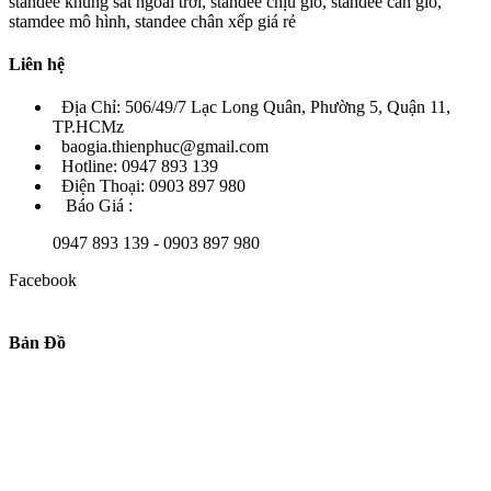
standee khung sắt ngoài trời, standee chịu gió, standee cản gió,
stamdee mô hình, standee chân xếp giá rẻ
Liên hệ
Địa Chỉ: 506/49/7 Lạc Long Quân, Phường 5, Quận 11,
TP.HCMz
baogia.thienphuc@gmail.com
Hotline: 0947 893 139
Điện Thoại: 0903 897 980
Báo Giá :
0947 893 139 - 0903 897 980
Facebook
Bản Đồ