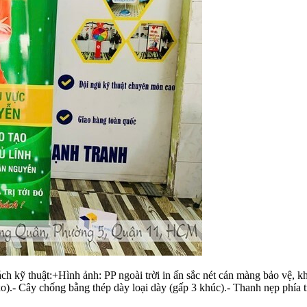
ỹ thuật:+Hình ảnh: PP ngoài trời in ấn sắc nét cán màng bảo vệ, kh
.- Cây chống bằng thép dày loại dày (gấp 3 khúc).- Thanh nẹp phía 