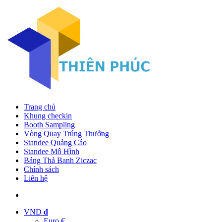
Trang chủ
Khung checkin
Booth Sampling
Vòng Quay Trúng Thưởng
Standee Quảng Cáo
Standee Mô Hình
Bảng Thả Banh Ziczac
Chính sách
Liên hệ
VND
đ
Euro €