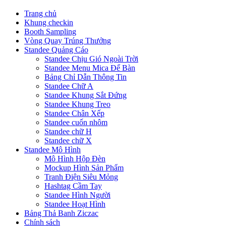
Trang chủ
Khung checkin
Booth Sampling
Vòng Quay Trúng Thưởng
Standee Quảng Cáo
Standee Chịu Gió Ngoài Trời
Standee Menu Mica Để Bàn
Bảng Chỉ Dẫn Thông Tin
Standee Chữ A
Standee Khung Sắt Đứng
Standee Khung Treo
Standee Chân Xếp
Standee cuốn nhôm
Standee chữ H
Standee chữ X
Standee Mô Hình
Mô Hình Hộp Đèn
Mockup Hình Sản Phẩm
Tranh Điện Siêu Mỏng
Hashtag Cầm Tay
Standee Hình Người
Standee Hoạt Hình
Bảng Thả Banh Ziczac
Chính sách