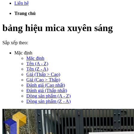
Liên hệ
Trang chủ
bảng hiệu mica xuyên sáng
Sắp xếp theo:
Mặc định
Mặc định
Tên (A - Z)
Tên (Z - A)
Giá (Thấp > Cao)
Giá (Cao > Thấp)
Đánh giá (Cao nhất)
Đánh giá (Thấp nhất)
Dòng sản phẩm (A - Z)
Dòng sản phẩm (Z - A)