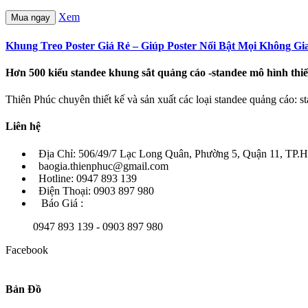
Xem
Mua ngay
Khung Treo Poster Giá Rẻ – Giúp Poster Nổi Bật Mọi Không Gi
Hơn 500 kiểu standee khung sắt quảng cáo -standee mô hình th
Thiên Phúc chuyên thiết kế và sản xuất các loại standee quảng cáo: st
Liên hệ
Địa Chỉ: 506/49/7 Lạc Long Quân, Phường 5, Quận 11, TP
baogia.thienphuc@gmail.com
Hotline: 0947 893 139
Điện Thoại: 0903 897 980
Báo Giá :
0947 893 139 - 0903 897 980
Facebook
Bản Đồ