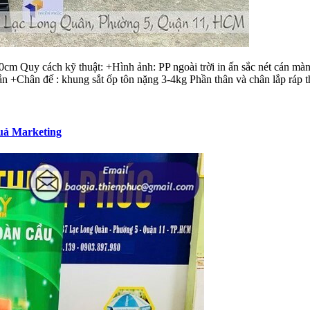
 Quy cách kỹ thuật: +Hình ảnh: PP ngoài trời in ấn sắc nét cán màng
+Chân đế : khung sắt ốp tôn nặng 3-4kg Phần thân và chân lắp ráp th
uả Marketing