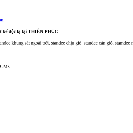
an
iết kế độc lạ tại THIÊN PHÚC
andee khung sắt ngoài trời, standee chịu gió, standee cản gió, stamdee 
.HCMz