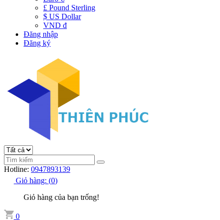
£ Pound Sterling
$ US Dollar
VND đ
Đăng nhập
Đăng ký
Hotline:
0947893139
Giỏ hàng:
(
0
)
Giỏ hàng của bạn trống!
0