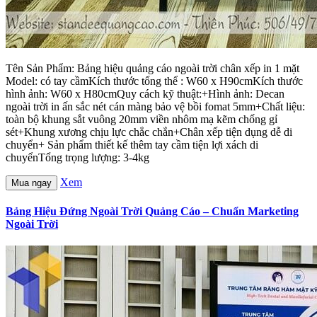
Tên Sản Phẩm: Bảng hiệu quảng cáo ngoài trời chân xếp in 1 mặt
Model: có tay cầmKích thước tổng thể : W60 x H90cmKích thước
hình ảnh: W60 x H80cmQuy cách kỹ thuật:+Hình ảnh: Decan
ngoài trời in ấn sắc nét cán màng bảo vệ bồi fomat 5mm+Chất liệu:
toàn bộ khung sắt vuông 20mm viền nhôm mạ kẽm chống gỉ
sét+Khung xương chịu lực chắc chắn+Chân xếp tiện dụng dễ di
chuyển+ Sản phẩm thiết kế thêm tay cầm tiện lợi xách di
chuyểnTổng trọng lượng: 3-4kg
Xem
Mua ngay
Bảng Hiệu Đứng Ngoài Trời Quảng Cáo – Chuẩn Marketing
Ngoài Trời