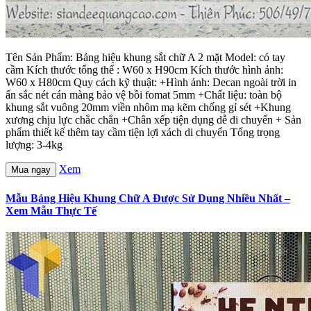
Tên Sản Phẩm: Bảng hiệu khung sắt chữ A 2 mặt Model: có tay
cầm Kích thước tổng thể : W60 x H90cm Kích thước hình ảnh:
W60 x H80cm Quy cách kỹ thuật: +Hình ảnh: Decan ngoài trời in
ấn sắc nét cán màng bảo vệ bồi fomat 5mm +Chất liệu: toàn bộ
khung sắt vuông 20mm viền nhôm mạ kẽm chống gỉ sét +Khung
xương chịu lực chắc chắn +Chân xếp tiện dụng dễ di chuyển + Sản
phẩm thiết kế thêm tay cầm tiện lợi xách di chuyển Tổng trọng
lượng: 3-4kg
Xem
Mua ngay
Mẫu Bảng Hiệu Khung Chữ A Được Sử Dụng Nhiều Nhất –
Xem Mẫu Thực Tế