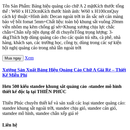
Tên Sản Phẩm: Bảng hiệu quảng cáo chữ A 2 mặtKích thước tổng
thể : W60 x H120cmKích thước hình ảnh: W60 x H100cmQuy
cách kỹ thuật:+Hình ảnh: Decan ngoài trời in ấn sắc nét cán màng
bảo vệ bồi fomat 5mm+Chất liệu: toàn bộ khung sắt vuông 20mm
viền nhôm mạ kẽm chống gỉ sét+Khung xương chịu lực chắc
chắn+Chân xếp tiện dụng dễ di chuyểnTổng trọng lượng: 3-
4kgThích hợp dùng quảng cáo cho các quán trà sữa, cà phê, nhà
hàng, khách sạn, các trường học, công ty, dùng trong các sự kiện
hội nghị quảng cáo trong nhà lẫn ngoài trời
Xem
Mua ngay
Xưởng Sản Xuất Bảng Hiệu Quảng Cáo Chữ A Giá Rẻ – Thiết
Kế Miễn Phí
Hơn 500 kiểu standee khung sắt quảng cáo -standee mô hình
thiết kế độc lạ tại THIÊN PHÚC
Thiên Phúc chuyên thiết kế và sản xuất các loại standee quảng cáo:
standee khung sắt ngoài trời, standee chịu gió, standee cản gió,
stamdee mô hình, standee chân xếp giá rẻ
Liên hệ