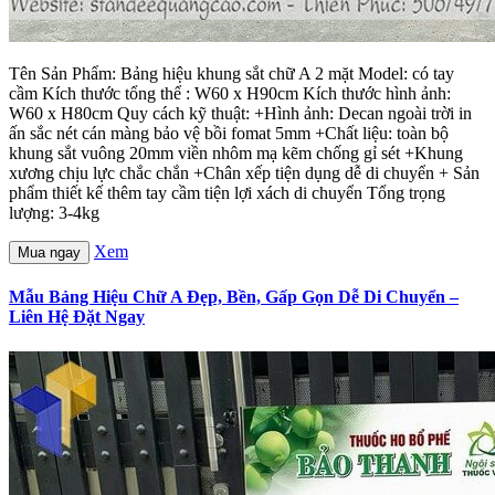
Tên Sản Phẩm: Bảng hiệu khung sắt chữ A 2 mặt Model: có tay
cầm Kích thước tổng thể : W60 x H90cm Kích thước hình ảnh:
W60 x H80cm Quy cách kỹ thuật: +Hình ảnh: Decan ngoài trời in
ấn sắc nét cán màng bảo vệ bồi fomat 5mm +Chất liệu: toàn bộ
khung sắt vuông 20mm viền nhôm mạ kẽm chống gỉ sét +Khung
xương chịu lực chắc chắn +Chân xếp tiện dụng dễ di chuyển + Sản
phẩm thiết kế thêm tay cầm tiện lợi xách di chuyển Tổng trọng
lượng: 3-4kg
Xem
Mua ngay
Mẫu Bảng Hiệu Chữ A Đẹp, Bền, Gấp Gọn Dễ Di Chuyển –
Liên Hệ Đặt Ngay