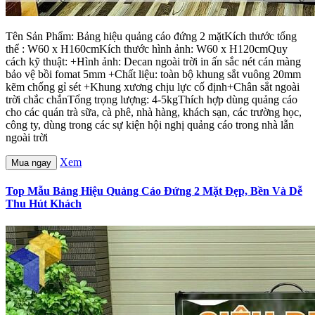
Tên Sản Phẩm: Bảng hiệu quảng cáo đứng 2 mặtKích thước tổng
thể : W60 x H160cmKích thước hình ảnh: W60 x H120cmQuy
cách kỹ thuật: +Hình ảnh: Decan ngoài trời in ấn sắc nét cán màng
bảo vệ bồi fomat 5mm +Chất liệu: toàn bộ khung sắt vuông 20mm
kẽm chống gỉ sét +Khung xương chịu lực cố định+Chân sắt ngoài
trời chắc chắnTổng trọng lượng: 4-5kgThích hợp dùng quảng cáo
cho các quán trà sữa, cà phê, nhà hàng, khách sạn, các trường học,
công ty, dùng trong các sự kiện hội nghị quảng cáo trong nhà lẫn
ngoài trời
Xem
Mua ngay
Top Mẫu Bảng Hiệu Quảng Cáo Đứng 2 Mặt Đẹp, Bền Và Dễ
Thu Hút Khách