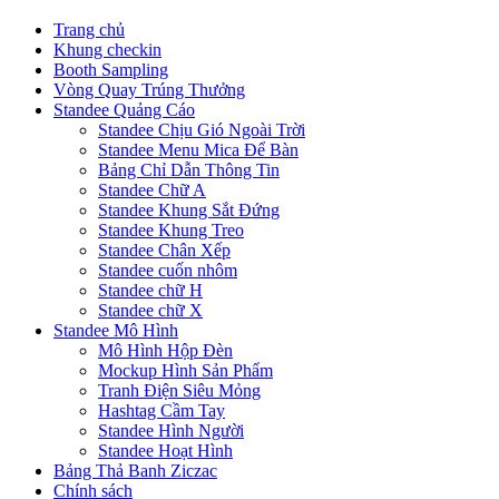
Trang chủ
Khung checkin
Booth Sampling
Vòng Quay Trúng Thưởng
Standee Quảng Cáo
Standee Chịu Gió Ngoài Trời
Standee Menu Mica Để Bàn
Bảng Chỉ Dẫn Thông Tin
Standee Chữ A
Standee Khung Sắt Đứng
Standee Khung Treo
Standee Chân Xếp
Standee cuốn nhôm
Standee chữ H
Standee chữ X
Standee Mô Hình
Mô Hình Hộp Đèn
Mockup Hình Sản Phẩm
Tranh Điện Siêu Mỏng
Hashtag Cầm Tay
Standee Hình Người
Standee Hoạt Hình
Bảng Thả Banh Ziczac
Chính sách