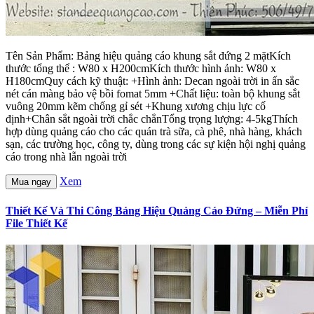
Tên Sản Phẩm: Bảng hiệu quảng cáo khung sắt đứng 2 mặtKích
thước tổng thể : W80 x H200cmKích thước hình ảnh: W80 x
H180cmQuy cách kỹ thuật: +Hình ảnh: Decan ngoài trời in ấn sắc
nét cán màng bảo vệ bồi fomat 5mm +Chất liệu: toàn bộ khung sắt
vuông 20mm kẽm chống gỉ sét +Khung xương chịu lực cố
định+Chân sắt ngoài trời chắc chắnTổng trọng lượng: 4-5kgThích
hợp dùng quảng cáo cho các quán trà sữa, cà phê, nhà hàng, khách
sạn, các trường học, công ty, dùng trong các sự kiện hội nghị quảng
cáo trong nhà lẫn ngoài trời
Xem
Mua ngay
Thiết Kế Và Thi Công Bảng Hiệu Quảng Cáo Đứng – Miễn Phí
File Thiết Kế