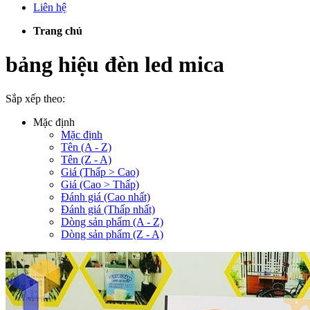
Liên hệ
Trang chủ
bảng hiệu đèn led mica
Sắp xếp theo:
Mặc định
Mặc định
Tên (A - Z)
Tên (Z - A)
Giá (Thấp > Cao)
Giá (Cao > Thấp)
Đánh giá (Cao nhất)
Đánh giá (Thấp nhất)
Dòng sản phẩm (A - Z)
Dòng sản phẩm (Z - A)