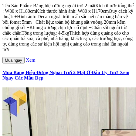
Tên Sản Phẩm: Bảng hiệu đứng ngoài trời 2 mặtKích thước tổng thể
: W80 x H180cmKích thước hình ảnh: W80 x H170cmQuy cách kỹ
thuật: +Hình ảnh: Decan ngoài trời in ấn sắc nét cán màng bảo vệ
bồi fomat 5mm +Chất liệu: toàn bộ khung sắt vuông 20mm kẽm
chống gỉ sét +Khung xương chịu lực cố định+Chân sắt ngoài trời
chắc chắnTổng trọng lượng: 4-5kgThích hợp dùng quảng cáo cho
các quán trà sữa, cà phê, nhà hàng, khách sạn, các trường học, công
ty, dùng trong các sự kiện hội nghị quảng cáo trong nhà lẫn ngoài
trời
Xem
Mua ngay
Mua Bảng Hiệu Đứng Ngoài Trời 2 Mặt Ở Đâu Uy Tín? Xem
Ngay Các Mẫu Đẹp