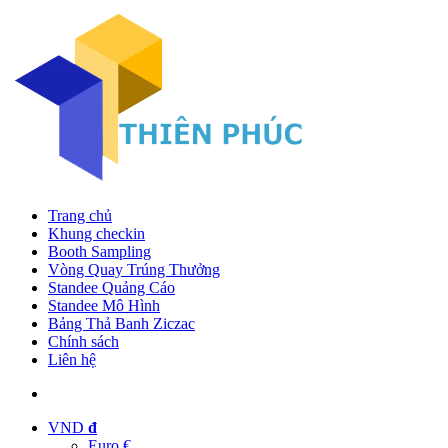
Trang chủ
Khung checkin
Booth Sampling
Vòng Quay Trúng Thưởng
Standee Quảng Cáo
Standee Mô Hình
Bảng Thả Banh Ziczac
Chính sách
Liên hệ
VND
đ
Euro €