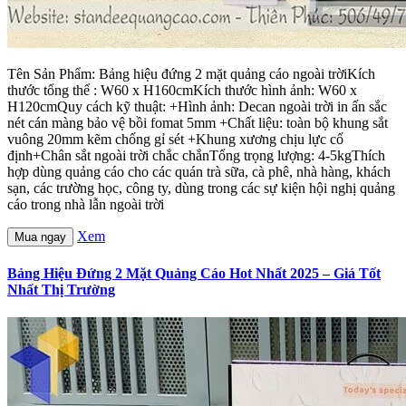
Tên Sản Phẩm: Bảng hiệu đứng 2 mặt quảng cáo ngoài trờiKích
thước tổng thể : W60 x H160cmKích thước hình ảnh: W60 x
H120cmQuy cách kỹ thuật: +Hình ảnh: Decan ngoài trời in ấn sắc
nét cán màng bảo vệ bồi fomat 5mm +Chất liệu: toàn bộ khung sắt
vuông 20mm kẽm chống gỉ sét +Khung xương chịu lực cố
định+Chân sắt ngoài trời chắc chắnTổng trọng lượng: 4-5kgThích
hợp dùng quảng cáo cho các quán trà sữa, cà phê, nhà hàng, khách
sạn, các trường học, công ty, dùng trong các sự kiện hội nghị quảng
cáo trong nhà lẫn ngoài trời
Xem
Mua ngay
Bảng Hiệu Đứng 2 Mặt Quảng Cáo Hot Nhất 2025 – Giá Tốt
Nhất Thị Trường