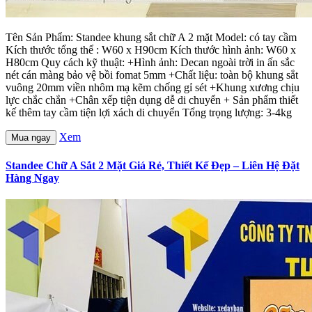
Tên Sản Phẩm: Standee khung sắt chữ A 2 mặt Model: có tay cầm
Kích thước tổng thể : W60 x H90cm Kích thước hình ảnh: W60 x
H80cm Quy cách kỹ thuật: +Hình ảnh: Decan ngoài trời in ấn sắc
nét cán màng bảo vệ bồi fomat 5mm +Chất liệu: toàn bộ khung sắt
vuông 20mm viền nhôm mạ kẽm chống gỉ sét +Khung xương chịu
lực chắc chắn +Chân xếp tiện dụng dễ di chuyển + Sản phẩm thiết
kế thêm tay cầm tiện lợi xách di chuyển Tổng trọng lượng: 3-4kg
Xem
Mua ngay
Standee Chữ A Sắt 2 Mặt Giá Rẻ, Thiết Kế Đẹp – Liên Hệ Đặt
Hàng Ngay