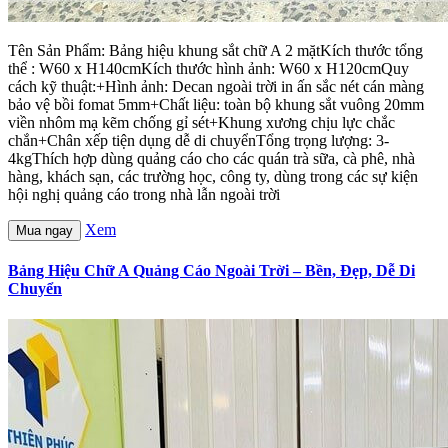
Tên Sản Phẩm: Bảng hiệu khung sắt chữ A 2 mặtKích thước tổng
thể : W60 x H140cmKích thước hình ảnh: W60 x H120cmQuy
cách kỹ thuật:+Hình ảnh: Decan ngoài trời in ấn sắc nét cán màng
bảo vệ bồi fomat 5mm+Chất liệu: toàn bộ khung sắt vuông 20mm
viền nhôm mạ kẽm chống gỉ sét+Khung xương chịu lực chắc
chắn+Chân xếp tiện dụng dễ di chuyểnTổng trọng lượng: 3-
4kgThích hợp dùng quảng cáo cho các quán trà sữa, cà phê, nhà
hàng, khách sạn, các trường học, công ty, dùng trong các sự kiện
hội nghị quảng cáo trong nhà lẫn ngoài trời
Xem
Mua ngay
Bảng Hiệu Chữ A Quảng Cáo Ngoài Trời – Bền, Đẹp, Dễ Di
Chuyển