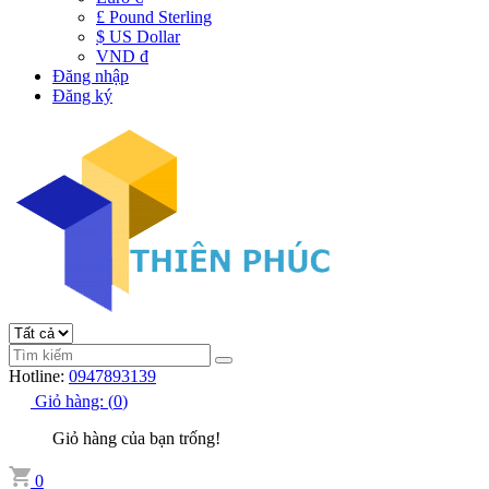
£ Pound Sterling
$ US Dollar
VND đ
Đăng nhập
Đăng ký
Hotline:
0947893139
Giỏ hàng:
(
0
)
Giỏ hàng của bạn trống!
0