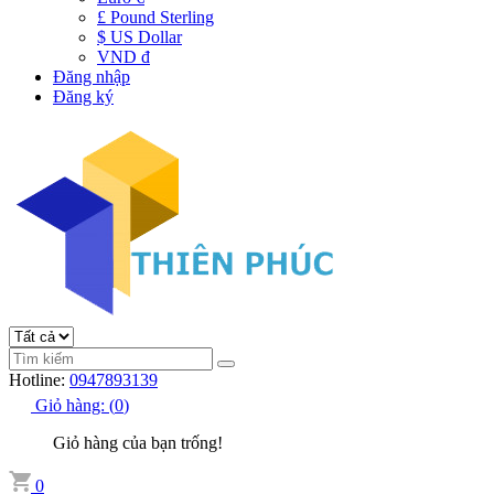
£ Pound Sterling
$ US Dollar
VND đ
Đăng nhập
Đăng ký
Hotline:
0947893139
Giỏ hàng:
(
0
)
Giỏ hàng của bạn trống!
0