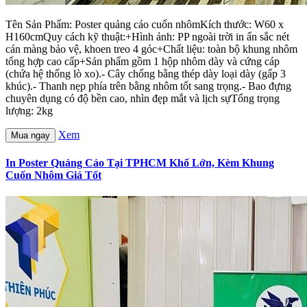
Tên Sản Phẩm: Poster quảng cáo cuốn nhômKích thước: W60 x
H160cmQuy cách kỹ thuật:+Hình ảnh: PP ngoài trời in ấn sắc nét
cán màng bảo vệ, khoen treo 4 góc+Chất liệu: toàn bộ khung nhôm
tổng hợp cao cấp+Sản phẩm gồm 1 hộp nhôm dày và cứng cáp
(chứa hệ thống lò xo).- Cây chống bằng thép dày loại dày (gấp 3
khúc).- Thanh nẹp phía trên bằng nhôm tốt sang trọng.- Bao đựng
chuyên dụng có độ bền cao, nhìn đẹp mắt và lịch sựTổng trọng
lượng: 2kg
Xem
Mua ngay
In Poster Quảng Cáo Tại TPHCM Khổ Lớn, Kèm Khung
Cuốn Nhôm Giá Tốt