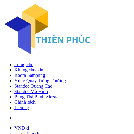
Trang chủ
Khung checkin
Booth Sampling
Vòng Quay Trúng Thưởng
Standee Quảng Cáo
Standee Mô Hình
Bảng Thả Banh Ziczac
Chính sách
Liên hệ
VND
đ
Euro €