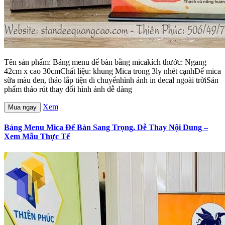
Tên sản phẩm: Bảng menu để bàn bằng micakích thước: Ngang
42cm x cao 30cmChất liệu: khung Mica trong 3ly nhét cạnhĐế mica
sữa màu đen, tháo lắp tiện di chuyểnhình ảnh in decal ngoài trờiSản
phẩm tháo rút thay đổi hình ảnh dễ dàng
Xem
Mua ngay
Bảng Menu Mica Để Bàn Sang Trọng, Dễ Thay Nội Dung –
Xem Mẫu Thực Tế