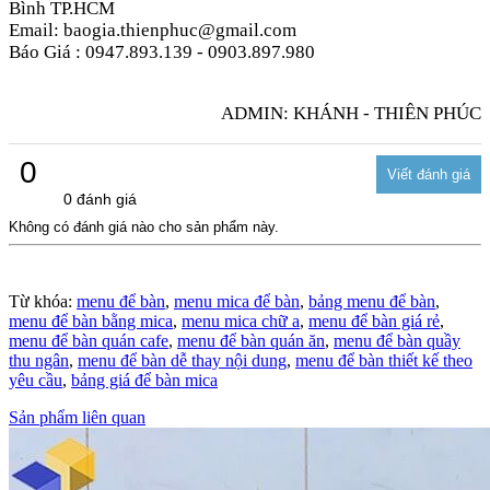
Bình TP.HCM
Email: baogia.thienphuc@gmail.com
Báo Giá : 0947.893.139 - 0903.897.980
ADMIN: KHÁNH - THIÊN PHÚC
0
0 đánh giá
Không có đánh giá nào cho sản phẩm này.
Từ khóa:
menu để bàn
,
menu mica để bàn
,
bảng menu để bàn
,
menu để bàn bằng mica
,
menu mica chữ a
,
menu để bàn giá rẻ
,
menu để bàn quán cafe
,
menu để bàn quán ăn
,
menu để bàn quầy
thu ngân
,
menu để bàn dễ thay nội dung
,
menu để bàn thiết kế theo
yêu cầu
,
bảng giá để bàn mica
Sản phẩm liên quan