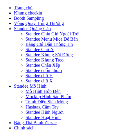
Trang chủ
Khung checkin
Booth Sampling
Vòng Quay Trúng Thưởng
Standee Quảng Cáo
Standee Chịu Gió Ngoài Trời
Standee Menu Mica Để Bàn
Bảng Chỉ Dẫn Thông Tin
Standee Chữ A
Standee Khung Sắt Đứng
Standee Khung Treo
Standee Chân Xếp
Standee cuốn nhôm
Standee chữ H
Standee chữ X
Standee Mô Hình
Mô Hình Hộp Đèn
Mockup Hình Sản Phẩm
Tranh Điện Siêu Mỏng
Hashtag Cầm Tay
Standee Hình Người
Standee Hoạt Hình
Bảng Thả Banh Ziczac
Chính sách