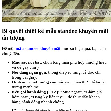
Bí quyết thiết kế mẫu standee khuyến mãi
ấn tượng
Để một
mẫu standee khuyến mãi
thực sự hiệu quả, bạn cần
chú ý đến:
Màu sắc nổi bật
: chọn tông màu phù hợp thương hiệu
và dễ gây chú ý.
Nội dung ngắn gọn
: thông điệp rõ ràng, dễ đọc chỉ
trong vài giây.
Hình ảnh chất lượng cao
: sắc nét, chân thực để tạo ấn
tượng mạnh mẽ.
Kêu gọi hành động (CTA)
: “Mua ngay”, “Giảm giá
hôm nay”, “Đăng ký liền tay”... để thúc đẩy khách
hàng hành động nhanh chóng.
Hãy để chúng tôi giúp bạn sở hữu
mẫu standee