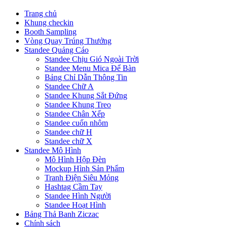
Trang chủ
Khung checkin
Booth Sampling
Vòng Quay Trúng Thưởng
Standee Quảng Cáo
Standee Chịu Gió Ngoài Trời
Standee Menu Mica Để Bàn
Bảng Chỉ Dẫn Thông Tin
Standee Chữ A
Standee Khung Sắt Đứng
Standee Khung Treo
Standee Chân Xếp
Standee cuốn nhôm
Standee chữ H
Standee chữ X
Standee Mô Hình
Mô Hình Hộp Đèn
Mockup Hình Sản Phẩm
Tranh Điện Siêu Mỏng
Hashtag Cầm Tay
Standee Hình Người
Standee Hoạt Hình
Bảng Thả Banh Ziczac
Chính sách