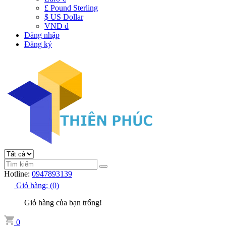
£ Pound Sterling
$ US Dollar
VND đ
Đăng nhập
Đăng ký
Hotline:
0947893139
Giỏ hàng:
(
0
)
Giỏ hàng của bạn trống!
0