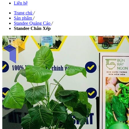
Liên hệ
Trang chủ
/
Sản phẩm
/
Standee Quảng Cáo
/
Standee Chân Xếp