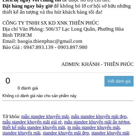
Đặt hàng ngay bây giờ
để không bỏ lỡ cơ hội sở hữu những
thiết kế ấn tượng và thu hút khách hàng tối đa!
CÔNG TY TNHH SX KD XNK THIÊN PHÚC
Địa chỉ Văn Phòng: 506/37 Lạc Long Quân, Phường Hòa
Bình TP.HCM
Email: baogia.thienphuc@gmail.com
Báo Giá : 0947.893.139 - 0903.897.980
ADMIN: KHÁNH - THIÊN PHÚC
0
0 đánh giá
Không có đánh giá nào cho sản phẩm này.
Từ khóa:
mẫu standee khuyến mãi
,
mẫu standee khuyến mãi đẹp
,
mẫu standee khuyến mãi giá rẻ
,
mẫu standee khuyến mãi ấn tượng
,
thiết kế mẫu standee khuyến mãi
,
in mẫu standee khuyến mãi
,
standee khuyến mãi
,
standee khuyến mãi đẹp
,
standee khuyến mãi