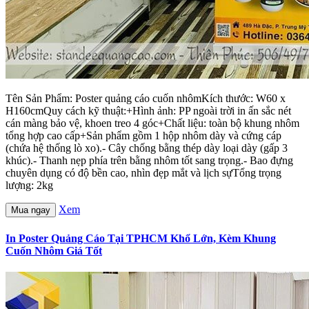
Tên Sản Phẩm: Poster quảng cáo cuốn nhômKích thước: W60 x
H160cmQuy cách kỹ thuật:+Hình ảnh: PP ngoài trời in ấn sắc nét
cán màng bảo vệ, khoen treo 4 góc+Chất liệu: toàn bộ khung nhôm
tổng hợp cao cấp+Sản phẩm gồm 1 hộp nhôm dày và cứng cáp
(chứa hệ thống lò xo).- Cây chống bằng thép dày loại dày (gấp 3
khúc).- Thanh nẹp phía trên bằng nhôm tốt sang trọng.- Bao đựng
chuyên dụng có độ bền cao, nhìn đẹp mắt và lịch sựTổng trọng
lượng: 2kg
Xem
Mua ngay
In Poster Quảng Cáo Tại TPHCM Khổ Lớn, Kèm Khung
Cuốn Nhôm Giá Tốt