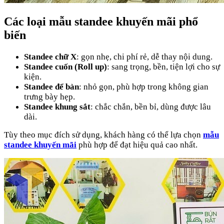
Các loại mẫu standee khuyến mãi phổ
biến
Standee chữ X
: gọn nhẹ, chi phí rẻ, dễ thay nội dung.
Standee cuốn (Roll up)
: sang trọng, bền, tiện lợi cho sự
kiện.
Standee để bàn
: nhỏ gọn, phù hợp trong không gian
trưng bày hẹp.
Standee khung sắt
: chắc chắn, bền bỉ, dùng được lâu
dài.
Tùy theo mục đích sử dụng, khách hàng có thể lựa chọn
mẫu
standee khuyến mãi
phù hợp để đạt hiệu quả cao nhất.