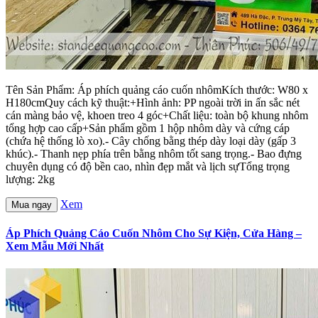
Tên Sản Phẩm: Áp phích quảng cáo cuốn nhômKích thước: W80 x
H180cmQuy cách kỹ thuật:+Hình ảnh: PP ngoài trời in ấn sắc nét
cán màng bảo vệ, khoen treo 4 góc+Chất liệu: toàn bộ khung nhôm
tổng hợp cao cấp+Sản phẩm gồm 1 hộp nhôm dày và cứng cáp
(chứa hệ thống lò xo).- Cây chống bằng thép dày loại dày (gấp 3
khúc).- Thanh nẹp phía trên bằng nhôm tốt sang trọng.- Bao đựng
chuyên dụng có độ bền cao, nhìn đẹp mắt và lịch sựTổng trọng
lượng: 2kg
Xem
Mua ngay
Áp Phích Quảng Cáo Cuốn Nhôm Cho Sự Kiện, Cửa Hàng –
Xem Mẫu Mới Nhất