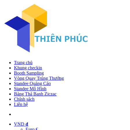
Trang chủ
Khung checkin
Booth Sampling
Vòng Quay Trúng Thưởng
Standee Quảng Cáo
Standee Mô Hình
Bảng Thả Banh Ziczac
Chính sách
Liên hệ
VND
đ
Euro €