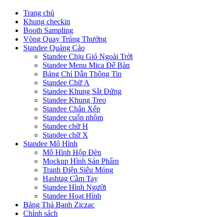
Trang chủ
Khung checkin
Booth Sampling
Vòng Quay Trúng Thưởng
Standee Quảng Cáo
Standee Chịu Gió Ngoài Trời
Standee Menu Mica Để Bàn
Bảng Chỉ Dẫn Thông Tin
Standee Chữ A
Standee Khung Sắt Đứng
Standee Khung Treo
Standee Chân Xếp
Standee cuốn nhôm
Standee chữ H
Standee chữ X
Standee Mô Hình
Mô Hình Hộp Đèn
Mockup Hình Sản Phẩm
Tranh Điện Siêu Mỏng
Hashtag Cầm Tay
Standee Hình Người
Standee Hoạt Hình
Bảng Thả Banh Ziczac
Chính sách