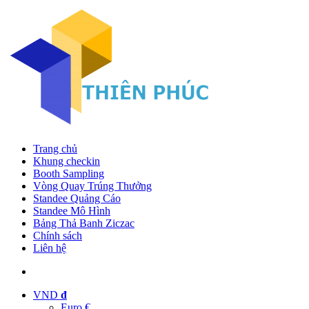
Trang chủ
Khung checkin
Booth Sampling
Vòng Quay Trúng Thưởng
Standee Quảng Cáo
Standee Mô Hình
Bảng Thả Banh Ziczac
Chính sách
Liên hệ
VND
đ
Euro €