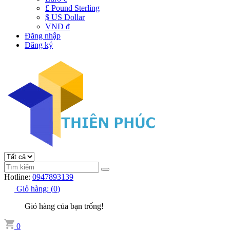
£ Pound Sterling
$ US Dollar
VND đ
Đăng nhập
Đăng ký
Hotline:
0947893139
Giỏ hàng:
(
0
)
Giỏ hàng của bạn trống!
0