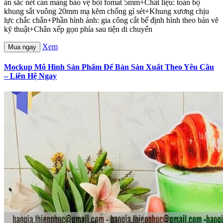
ấn sắc nét cán màng bảo vệ bồi fomat 5mm+Chất liệu: toàn bộ
khung sắt vuông 20mm mạ kẽm chống gỉ sét+Khung xương chịu
lực chắc chắn+Phần hình ảnh: gia công cắt bế định hình theo bản vẽ
kỹ thuật+Chân xếp gọn phía sau tiện di chuyển
Xem
Mua ngay
Mockup Mô Hình Sản Phẩm Để Bàn Sản Xuất Theo Yêu Cầu
– Liên Hệ Ngay