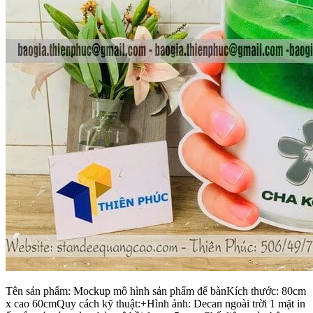
Tên sản phẩm: Mockup mô hình sản phẩm để bànKích thước: 80cm
x cao 60cmQuy cách kỹ thuật:+Hình ảnh: Decan ngoài trời 1 mặt in