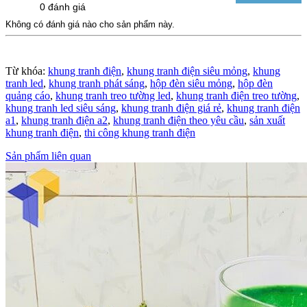
0 đánh giá
Không có đánh giá nào cho sản phẩm này.
Từ khóa:
khung tranh điện
,
khung tranh điện siêu mỏng
,
khung
tranh led
,
khung tranh phát sáng
,
hộp đèn siêu mỏng
,
hộp đèn
quảng cáo
,
khung tranh treo tường led
,
khung tranh điện treo tường
,
khung tranh led siêu sáng
,
khung tranh điện giá rẻ
,
khung tranh điện
a1
,
khung tranh điện a2
,
khung tranh điện theo yêu cầu
,
sản xuất
khung tranh điện
,
thi công khung tranh điện
Sản phẩm liên quan