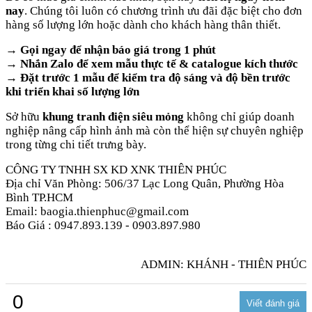
nay
. Chúng tôi luôn có chương trình ưu đãi đặc biệt cho đơn
hàng số lượng lớn hoặc dành cho khách hàng thân thiết.
→ Gọi ngay để nhận báo giá trong 1 phút
→ Nhắn Zalo để xem mẫu thực tế & catalogue kích thước
→ Đặt trước 1 mẫu để kiểm tra độ sáng và độ bền trước
khi triển khai số lượng lớn
Sở hữu
khung tranh điện siêu mỏng
không chỉ giúp doanh
nghiệp nâng cấp hình ảnh mà còn thể hiện sự chuyên nghiệp
trong từng chi tiết trưng bày.
CÔNG TY TNHH SX KD XNK THIÊN PHÚC
Địa chỉ Văn Phòng: 506/37 Lạc Long Quân, Phường Hòa
Bình TP.HCM
Email: baogia.thienphuc@gmail.com
Báo Giá : 0947.893.139 - 0903.897.980
ADMIN: KHÁNH - THIÊN PHÚC
0